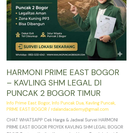
DI
PUNCAK
2
BOGOR
TIMUR
HARMONI PRIME EAST BOGOR
– KAVLING SHM LEGAL DI
PUNCAK 2 BOGOR TIMUR
Info Prime East Bogor
,
Info Puncak Dua
,
Kavling Puncak
,
PRIME EAST BOGOR
/
rdalandacademy@gmail.com
CHAT WHATSAPP Cek Harga & Jadwal Survei HARMONI
PRIME EAST BOGOR PROYEK KAVLING SHM LEGAL BOGOR