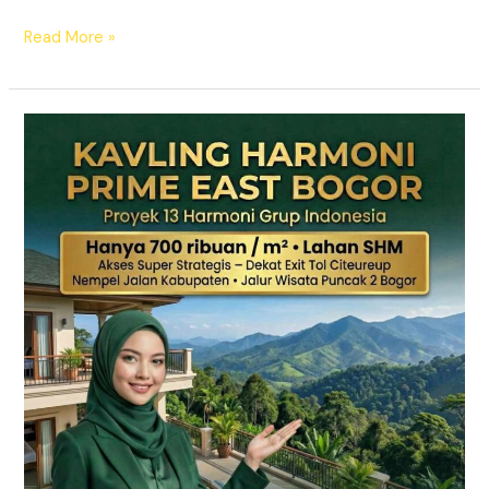
Read More »
KAVLING
HARMONI
PRIME
EAST
BOGOR
|
SHM
Pecah
Sertifikat
|
Dekat
Tol
Citeureup
–