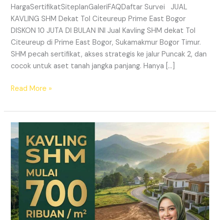
HargaSertifikatSiteplanGaleriFAQDaftar Survei JUAL
KAVLING SHM Dekat Tol Citeureup Prime East Bogor
DISKON 10 JUTA DI BULAN INI Jual Kavling SHM dekat Tol
Citeureup di Prime East Bogor, Sukamakmur Bogor Timur.
SHM pecah sertifikat, akses strategis ke jalur Puncak 2, dan
cocok untuk aset tanah jangka panjang. Hanya […]
Read More »
HARMONI
PRIME
EAST
BOGOR
–
KAVLING
SHM
LEGAL