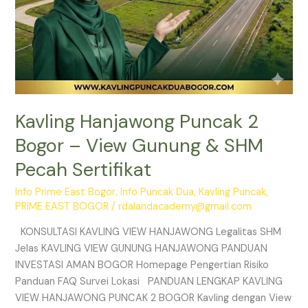
Sertifikat
Kavling Hanjawong Puncak 2
Bogor – View Gunung & SHM
Pecah Sertifikat
Info Prime East Bogor
,
Info Puncak Dua
,
Kavling Puncak
,
PRIME EAST BOGOR
/
rdalandacademy@gmail.com
KONSULTASI KAVLING VIEW HANJAWONG Legalitas SHM
Jelas KAVLING VIEW GUNUNG HANJAWONG PANDUAN
INVESTASI AMAN BOGOR Homepage Pengertian Risiko
Panduan FAQ Survei Lokasi PANDUAN LENGKAP KAVLING
VIEW HANJAWONG PUNCAK 2 BOGOR Kavling dengan View