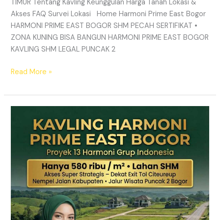
TIMUR Tentang Kavling Keunggulan Harga Tanah Lokasi &
Akses FAQ Survei Lokasi Home Harmoni Prime East Bogor
HARMONI PRIME EAST BOGOR SHM PECAH SERTIFIKAT •
ZONA KUNING BISA BANGUN HARMONI PRIME EAST BOGOR
KAVLING SHM LEGAL PUNCAK 2
Read More »
TANAH
MURAH
SHM
Puncak
2
Bogor
–
Panduan
Lengkap
&