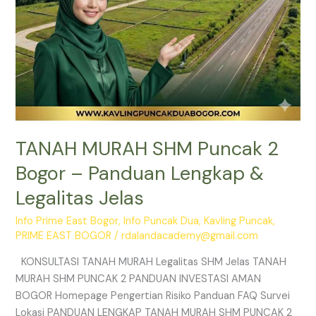
Legalitas
Jelas
TANAH MURAH SHM Puncak 2
Bogor – Panduan Lengkap &
Legalitas Jelas
Info Prime East Bogor
,
Info Puncak Dua
,
Kavling Puncak
,
PRIME EAST BOGOR
/
rdalandacademy@gmail.com
KONSULTASI TANAH MURAH Legalitas SHM Jelas TANAH
MURAH SHM PUNCAK 2 PANDUAN INVESTASI AMAN
BOGOR Homepage Pengertian Risiko Panduan FAQ Survei
Lokasi PANDUAN LENGKAP TANAH MURAH SHM PUNCAK 2