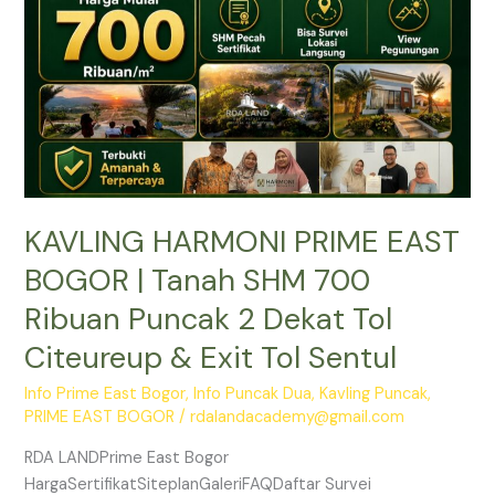
Tanah
SHM
700
Ribuan
Puncak
2
Dekat
Tol
KAVLING HARMONI PRIME EAST
Citeureup
&
BOGOR | Tanah SHM 700
Exit
Ribuan Puncak 2 Dekat Tol
Tol
Sentul
Citeureup & Exit Tol Sentul
Info Prime East Bogor
,
Info Puncak Dua
,
Kavling Puncak
,
PRIME EAST BOGOR
/
rdalandacademy@gmail.com
RDA LANDPrime East Bogor
HargaSertifikatSiteplanGaleriFAQDaftar Survei