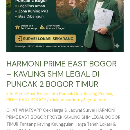
PUNCAK
2
BOGOR
TIMUR
HARMONI PRIME EAST BOGOR
– KAVLING SHM LEGAL DI
PUNCAK 2 BOGOR TIMUR
Info Prime East Bogor
,
Info Puncak Dua
,
Kavling Puncak
,
PRIME EAST BOGOR
/
rdalandacademy@gmail.com
CHAT WHATSAPP Cek Harga & Jadwal Survei HARMONI
PRIME EAST BOGOR PROYEK KAVLING SHM LEGAL BOGOR
TIMUR Tentang Kavling Keunggulan Harga Tanah Lokasi &