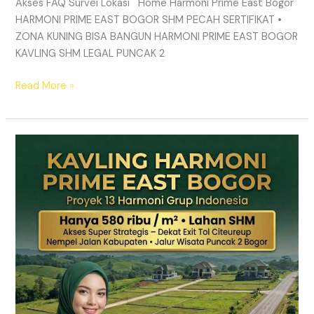
Akses FAQ Survei Lokasi Home Harmoni Prime East Bogor
HARMONI PRIME EAST BOGOR SHM PECAH SERTIFIKAT •
ZONA KUNING BISA BANGUN HARMONI PRIME EAST BOGOR
KAVLING SHM LEGAL PUNCAK 2
Read More »
TANAH
MURAH
SHM
Puncak
2
Bogor
–
Panduan
Lengkap
&
Legalitas