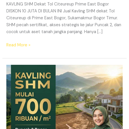
KAVLING SHM Dekat Tol Citeureup Prime East Bogor
DISKON 10 JUTA DI BULAN INI Jual Kavling SHM dekat Tol
Citeureup di Prime East Bogor, Sukamakmur Bogor Timur.
SHM pecah sertifikat, akses strategis ke jalur Puncak 2, dan
cocok untuk aset tanah jangka panjang. Hanya […]
Read More »
HARMONI
PRIME
EAST
BOGOR
–
KAVLING
SHM
LEGAL
DI