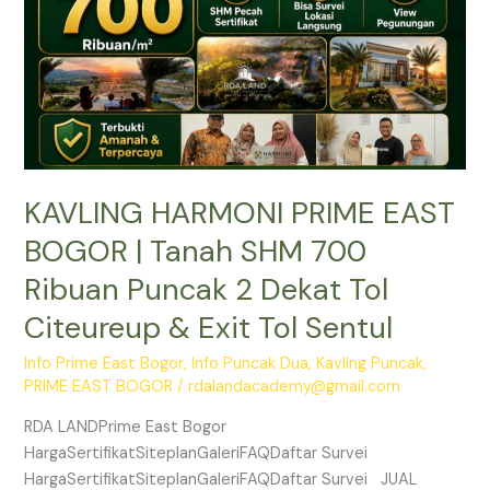
SHM
700
Ribuan
Puncak
2
Dekat
Tol
KAVLING HARMONI PRIME EAST
Citeureup
&
BOGOR | Tanah SHM 700
Exit
Ribuan Puncak 2 Dekat Tol
Tol
Sentul
Citeureup & Exit Tol Sentul
Info Prime East Bogor
,
Info Puncak Dua
,
Kavling Puncak
,
PRIME EAST BOGOR
/
rdalandacademy@gmail.com
RDA LANDPrime East Bogor
HargaSertifikatSiteplanGaleriFAQDaftar Survei
HargaSertifikatSiteplanGaleriFAQDaftar Survei JUAL