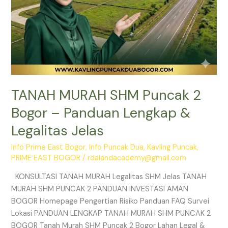
Jelas
TANAH MURAH SHM Puncak 2
Bogor – Panduan Lengkap &
Legalitas Jelas
Info Prime East Bogor
,
Info Puncak Dua
,
Kavling Puncak
,
PRIME EAST BOGOR
/
rdalandacademy@gmail.com
KONSULTASI TANAH MURAH Legalitas SHM Jelas TANAH
MURAH SHM PUNCAK 2 PANDUAN INVESTASI AMAN
BOGOR Homepage Pengertian Risiko Panduan FAQ Survei
Lokasi PANDUAN LENGKAP TANAH MURAH SHM PUNCAK 2
BOGOR Tanah Murah SHM Puncak 2 Bogor Lahan Legal &