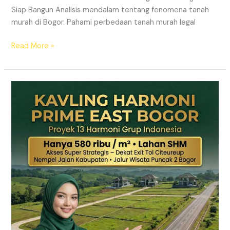
Siap Bangun Analisis mendalam tentang fenomena tanah
murah di Bogor. Pahami perbedaan tanah murah legal
Read More »
Kavling
Hanjawong
Puncak
2
Bogor
–
View
Gunung
&
SHM
Pecah
Sertifikat