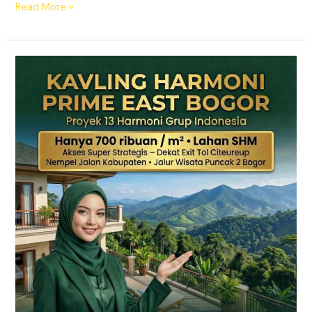
Read More »
KAVLING
HARMONI
PRIME
EAST
BOGOR
|
SHM
Pecah
Sertifikat
|
Dekat
Tol
Citeureup
–
Puncak