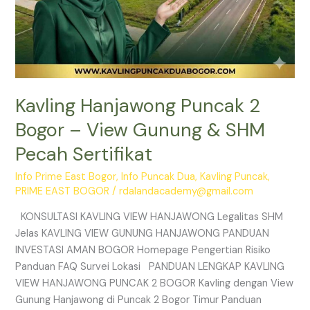
Kavling Hanjawong Puncak 2
Bogor – View Gunung & SHM
Pecah Sertifikat
Info Prime East Bogor
,
Info Puncak Dua
,
Kavling Puncak
,
PRIME EAST BOGOR
/
rdalandacademy@gmail.com
KONSULTASI KAVLING VIEW HANJAWONG Legalitas SHM
Jelas KAVLING VIEW GUNUNG HANJAWONG PANDUAN
INVESTASI AMAN BOGOR Homepage Pengertian Risiko
Panduan FAQ Survei Lokasi PANDUAN LENGKAP KAVLING
VIEW HANJAWONG PUNCAK 2 BOGOR Kavling dengan View
Gunung Hanjawong di Puncak 2 Bogor Timur Panduan