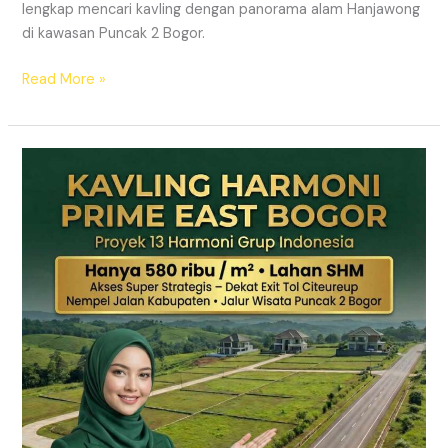
lengkap mencari kavling dengan panorama alam Hanjawong
di kawasan Puncak 2 Bogor.
Read More »
KAVLING
MURAH
SHM
Puncak
2
Bogor
Dekat
Jalur
Wisata