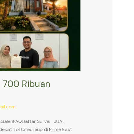
 700 Ribuan
il.com
anGaleriFAQDaftar Survei JUAL
ekat Tol Citeureup di Prime East