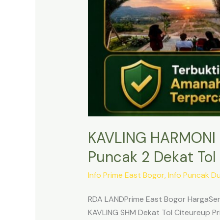
KAVLING HARMONI 
Puncak 2 Dekat Tol 
Info Prime East Bogor
,
Info Puncak D
RDA LANDPrime East Bogor HargaSert
KAVLING SHM Dekat Tol Citeureup Pri