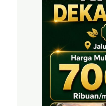
EAST
BOGOR
|
Tanah
SHM
700
Ribuan
Puncak
2
Dekat
Tol
Citeureup
&
Exit
Tol
Sentul