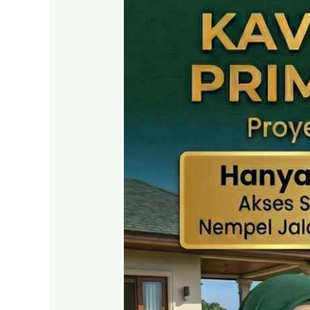
SHM
Puncak
2
Bogor
–
Panduan
Lengkap
&
Legalitas
Jelas