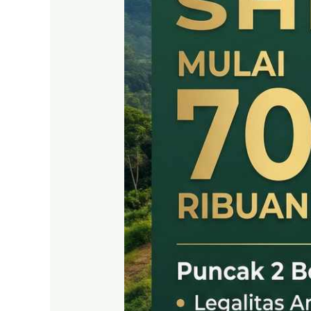
SHM
LEGAL
DI
PUNCAK
2
BOGOR
TIMUR