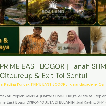
PRIME EAST BOGOR | Tanah SHM
Citeureup & Exit Tol Sentul
ua
,
Kavling Puncak
,
PRIME EAST BOGOR
/
rdalandacademy@gma
ifikatSiteplanGaleriFAQDaftar Survei HargaSertifikatSitepl
me East Bogor DISKON 10 JUTA DI BULAN INI Jual Kavling SHM d