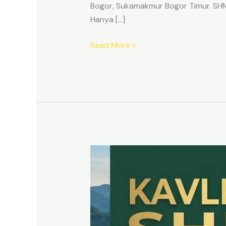
Bogor, Sukamakmur Bogor Timur. SHM p
Hanya […]
Read More »
HARMONI
PRIME
EAST
BOGOR
–
KAVLING