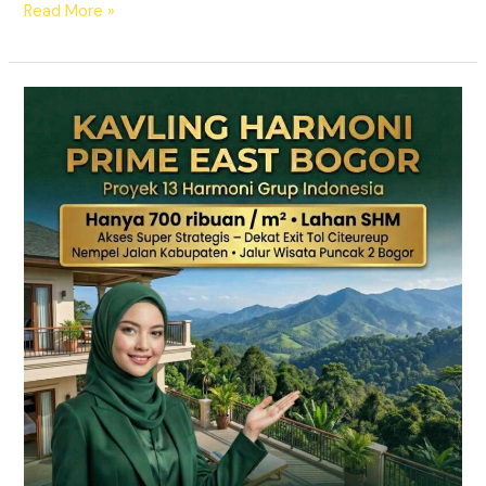
Read More »
KAVLING
HARMONI
PRIME
EAST
BOGOR
|
SHM
Pecah
Sertifikat
|
Dekat
Tol
Citeureup
–
Puncak