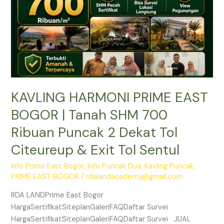
SHM
700
Ribuan
Puncak
2
Dekat
Tol
KAVLING HARMONI PRIME EAST
Citeureup
&
BOGOR | Tanah SHM 700
Exit
Ribuan Puncak 2 Dekat Tol
Tol
Sentul
Citeureup & Exit Tol Sentul
Info Prime East Bogor
,
Info Puncak Dua
,
Kavling Puncak
,
PRIME EAST BOGOR
/
rdalandacademy@gmail.com
RDA LANDPrime East Bogor
HargaSertifikatSiteplanGaleriFAQDaftar Survei
HargaSertifikatSiteplanGaleriFAQDaftar Survei JUAL