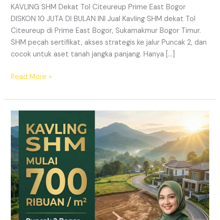
KAVLING SHM Dekat Tol Citeureup Prime East Bogor
DISKON 10 JUTA DI BULAN INI Jual Kavling SHM dekat Tol
Citeureup di Prime East Bogor, Sukamakmur Bogor Timur.
SHM pecah sertifikat, akses strategis ke jalur Puncak 2, dan
cocok untuk aset tanah jangka panjang. Hanya […]
Read More »
HARMONI
PRIME
EAST
BOGOR
–
KAVLING
SHM
LEGAL
DI