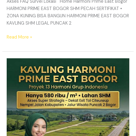
Akses FAQ Survei Lokasi Home Harmoni Prime East Bogor
HARMONI PRIME EAST BOGOR SHM PECAH SERTIFIKAT •
ZONA KUNING BISA BANGUN HARMONI PRIME EAST BOGOR
KAVLING SHM LEGAL PUNCAK 2
Read More »
TANAH
MURAH
SHM
Puncak
2
Bogor
–
Panduan
Lengkap
&
Legalitas