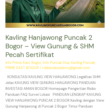
Kavling Hanjawong Puncak 2
Bogor – View Gunung & SHM
Pecah Sertifikat
Info Prime East Bogor
,
Info Puncak Dua
,
Kavling Puncak
,
PRIME EAST BOGOR
/
rdalandacademy@gmail.com
KONSULTASI KAVLING VIEW HANJAWONG Legalitas SHM
Jelas KAVLING VIEW GUNUNG HANJAWONG PANDUAN
INVESTASI AMAN BOGOR Homepage Pengertian Risiko
Panduan FAQ Survei Lokasi PANDUAN LENGKAP KAVLING
VIEW HANJAWONG PUNCAK 2 BOGOR Kavling dengan View
Gunung Hanjawong di Puncak 2 Bogor Timur Panduan