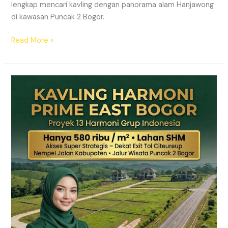
lengkap mencari kavling dengan panorama alam Hanjawong
di kawasan Puncak 2 Bogor.
Read More »
KAVLING
MURAH
SHM
Puncak
2
Bogor
Dekat
Jalur
Wisata