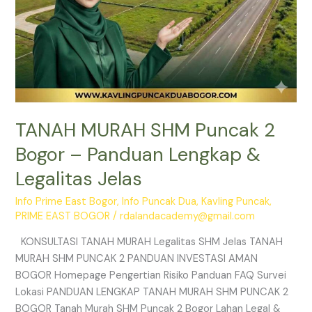
Jelas
TANAH MURAH SHM Puncak 2
Bogor – Panduan Lengkap &
Legalitas Jelas
Info Prime East Bogor
,
Info Puncak Dua
,
Kavling Puncak
,
PRIME EAST BOGOR
/
rdalandacademy@gmail.com
KONSULTASI TANAH MURAH Legalitas SHM Jelas TANAH
MURAH SHM PUNCAK 2 PANDUAN INVESTASI AMAN
BOGOR Homepage Pengertian Risiko Panduan FAQ Survei
Lokasi PANDUAN LENGKAP TANAH MURAH SHM PUNCAK 2
BOGOR Tanah Murah SHM Puncak 2 Bogor Lahan Legal &