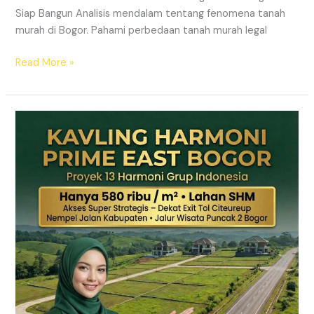
Siap Bangun Analisis mendalam tentang fenomena tanah
murah di Bogor. Pahami perbedaan tanah murah legal
Read More »
Kavling
Hanjawong
Puncak
2
Bogor
–
View
Gunung
&
SHM
Pecah
Sertifikat