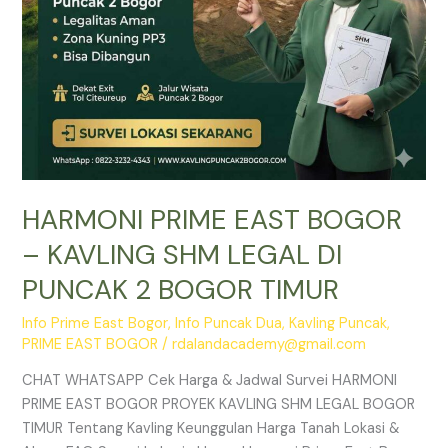
PUNCAK
2
BOGOR
TIMUR
HARMONI PRIME EAST BOGOR
– KAVLING SHM LEGAL DI
PUNCAK 2 BOGOR TIMUR
Info Prime East Bogor
,
Info Puncak Dua
,
Kavling Puncak
,
PRIME EAST BOGOR
/
rdalandacademy@gmail.com
CHAT WHATSAPP Cek Harga & Jadwal Survei HARMONI
PRIME EAST BOGOR PROYEK KAVLING SHM LEGAL BOGOR
TIMUR Tentang Kavling Keunggulan Harga Tanah Lokasi &