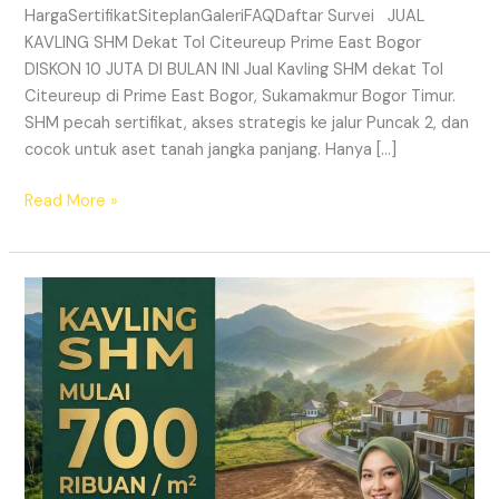
HargaSertifikatSiteplanGaleriFAQDaftar Survei JUAL
KAVLING SHM Dekat Tol Citeureup Prime East Bogor
DISKON 10 JUTA DI BULAN INI Jual Kavling SHM dekat Tol
Citeureup di Prime East Bogor, Sukamakmur Bogor Timur.
SHM pecah sertifikat, akses strategis ke jalur Puncak 2, dan
cocok untuk aset tanah jangka panjang. Hanya […]
Read More »
HARMONI
PRIME
EAST
BOGOR
–
KAVLING
SHM
LEGAL