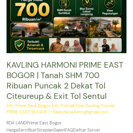
Tanah
SHM
700
Ribuan
Puncak
2
Dekat
Tol
KAVLING HARMONI PRIME EAST
Citeureup
&
BOGOR | Tanah SHM 700
Exit
Ribuan Puncak 2 Dekat Tol
Tol
Sentul
Citeureup & Exit Tol Sentul
Info Prime East Bogor
,
Info Puncak Dua
,
Kavling Puncak
,
PRIME EAST BOGOR
/
rdalandacademy@gmail.com
RDA LANDPrime East Bogor
HargaSertifikatSiteplanGaleriFAQDaftar Survei