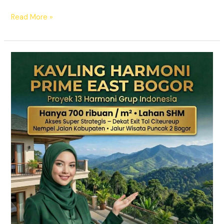
Read More »
KAVLING
HARMONI
PRIME
EAST
BOGOR
|
SHM
Pecah
Sertifikat
|
Dekat
Tol
Citeureup
–