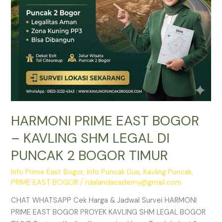
DI
PUNCAK
2
BOGOR
TIMUR
HARMONI PRIME EAST BOGOR
– KAVLING SHM LEGAL DI
PUNCAK 2 BOGOR TIMUR
Info Prime East Bogor
,
Info Puncak Dua
,
Kavling Puncak
,
PRIME EAST BOGOR
/
rdalandacademy@gmail.com
CHAT WHATSAPP Cek Harga & Jadwal Survei HARMONI
PRIME EAST BOGOR PROYEK KAVLING SHM LEGAL BOGOR