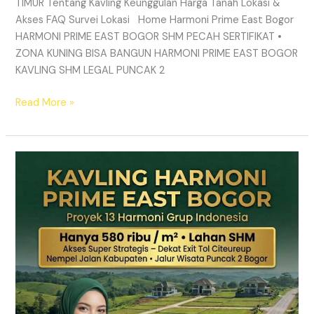
TIMUR Tentang Kavling Keunggulan Harga Tanah Lokasi &
Akses FAQ Survei Lokasi Home Harmoni Prime East Bogor
HARMONI PRIME EAST BOGOR SHM PECAH SERTIFIKAT •
ZONA KUNING BISA BANGUN HARMONI PRIME EAST BOGOR
KAVLING SHM LEGAL PUNCAK 2
Read More »
TANAH
MURAH
SHM
Puncak
2
Bogor
–
Panduan
Lengkap
&