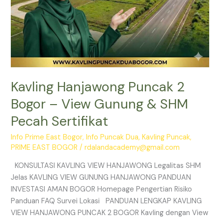
Sertifikat
Kavling Hanjawong Puncak 2
Bogor – View Gunung & SHM
Pecah Sertifikat
Info Prime East Bogor
,
Info Puncak Dua
,
Kavling Puncak
,
PRIME EAST BOGOR
/
rdalandacademy@gmail.com
KONSULTASI KAVLING VIEW HANJAWONG Legalitas SHM
Jelas KAVLING VIEW GUNUNG HANJAWONG PANDUAN
INVESTASI AMAN BOGOR Homepage Pengertian Risiko
Panduan FAQ Survei Lokasi PANDUAN LENGKAP KAVLING
VIEW HANJAWONG PUNCAK 2 BOGOR Kavling dengan View