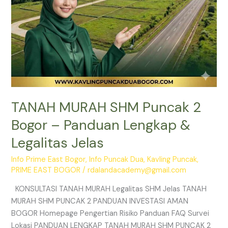
Legalitas
Jelas
TANAH MURAH SHM Puncak 2
Bogor – Panduan Lengkap &
Legalitas Jelas
Info Prime East Bogor
,
Info Puncak Dua
,
Kavling Puncak
,
PRIME EAST BOGOR
/
rdalandacademy@gmail.com
KONSULTASI TANAH MURAH Legalitas SHM Jelas TANAH
MURAH SHM PUNCAK 2 PANDUAN INVESTASI AMAN
BOGOR Homepage Pengertian Risiko Panduan FAQ Survei
Lokasi PANDUAN LENGKAP TANAH MURAH SHM PUNCAK 2