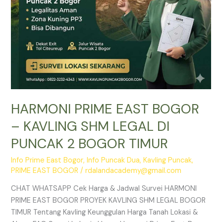
PUNCAK
2
BOGOR
TIMUR
HARMONI PRIME EAST BOGOR
– KAVLING SHM LEGAL DI
PUNCAK 2 BOGOR TIMUR
Info Prime East Bogor
,
Info Puncak Dua
,
Kavling Puncak
,
PRIME EAST BOGOR
/
rdalandacademy@gmail.com
CHAT WHATSAPP Cek Harga & Jadwal Survei HARMONI
PRIME EAST BOGOR PROYEK KAVLING SHM LEGAL BOGOR
TIMUR Tentang Kavling Keunggulan Harga Tanah Lokasi &