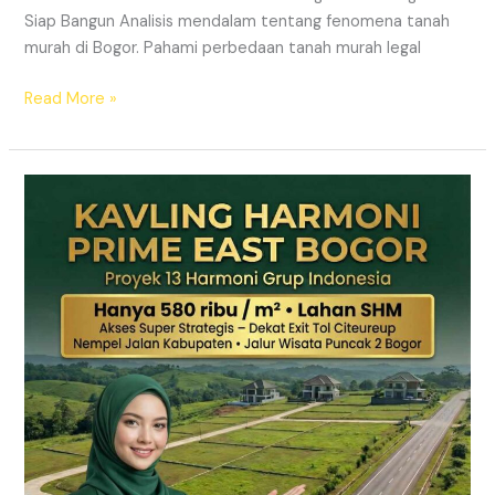
Siap Bangun Analisis mendalam tentang fenomena tanah
murah di Bogor. Pahami perbedaan tanah murah legal
Read More »
Kavling
Hanjawong
Puncak
2
Bogor
–
View
Gunung
&
SHM
Pecah
Sertifikat