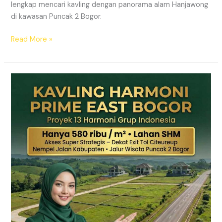
lengkap mencari kavling dengan panorama alam Hanjawong
di kawasan Puncak 2 Bogor.
Read More »
KAVLING
MURAH
SHM
Puncak
2
Bogor
Dekat
Jalur
Wisata