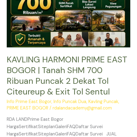
SHM
700
Ribuan
Puncak
2
Dekat
Tol
KAVLING HARMONI PRIME EAST
Citeureup
&
BOGOR | Tanah SHM 700
Exit
Ribuan Puncak 2 Dekat Tol
Tol
Sentul
Citeureup & Exit Tol Sentul
Info Prime East Bogor
,
Info Puncak Dua
,
Kavling Puncak
,
PRIME EAST BOGOR
/
rdalandacademy@gmail.com
RDA LANDPrime East Bogor
HargaSertifikatSiteplanGaleriFAQDaftar Survei
HargaSertifikatSiteplanGaleriFAQDaftar Survei JUAL