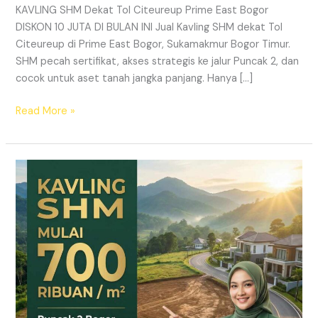
KAVLING SHM Dekat Tol Citeureup Prime East Bogor
DISKON 10 JUTA DI BULAN INI Jual Kavling SHM dekat Tol
Citeureup di Prime East Bogor, Sukamakmur Bogor Timur.
SHM pecah sertifikat, akses strategis ke jalur Puncak 2, dan
cocok untuk aset tanah jangka panjang. Hanya […]
Read More »
HARMONI
PRIME
EAST
BOGOR
–
KAVLING
SHM
LEGAL
DI