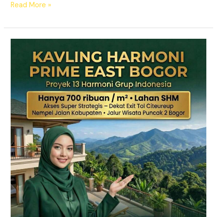
Read More »
KAVLING
HARMONI
PRIME
EAST
BOGOR
|
SHM
Pecah
Sertifikat
|
Dekat
Tol
Citeureup
–
Puncak