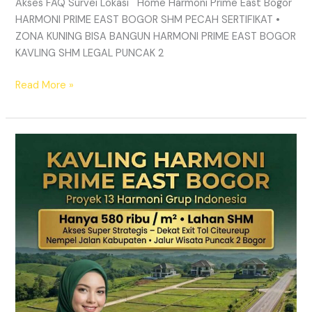
Akses FAQ Survei Lokasi Home Harmoni Prime East Bogor
HARMONI PRIME EAST BOGOR SHM PECAH SERTIFIKAT •
ZONA KUNING BISA BANGUN HARMONI PRIME EAST BOGOR
KAVLING SHM LEGAL PUNCAK 2
Read More »
TANAH
MURAH
SHM
Puncak
2
Bogor
–
Panduan
Lengkap
&
Legalitas