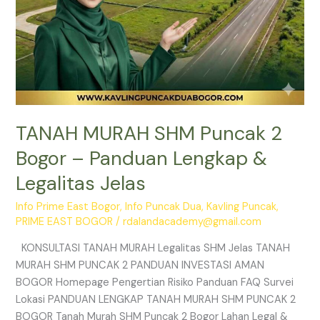
Jelas
TANAH MURAH SHM Puncak 2
Bogor – Panduan Lengkap &
Legalitas Jelas
Info Prime East Bogor
,
Info Puncak Dua
,
Kavling Puncak
,
PRIME EAST BOGOR
/
rdalandacademy@gmail.com
KONSULTASI TANAH MURAH Legalitas SHM Jelas TANAH
MURAH SHM PUNCAK 2 PANDUAN INVESTASI AMAN
BOGOR Homepage Pengertian Risiko Panduan FAQ Survei
Lokasi PANDUAN LENGKAP TANAH MURAH SHM PUNCAK 2
BOGOR Tanah Murah SHM Puncak 2 Bogor Lahan Legal &