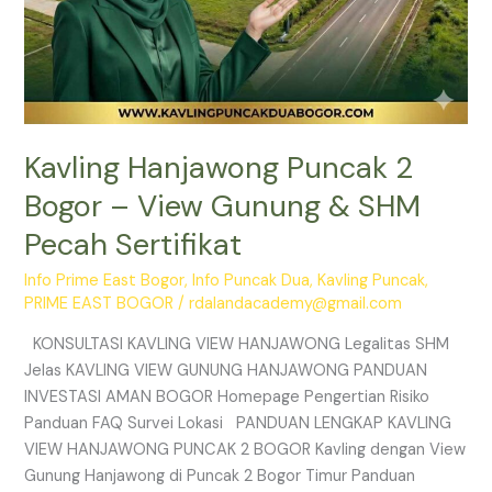
Kavling Hanjawong Puncak 2
Bogor – View Gunung & SHM
Pecah Sertifikat
Info Prime East Bogor
,
Info Puncak Dua
,
Kavling Puncak
,
PRIME EAST BOGOR
/
rdalandacademy@gmail.com
KONSULTASI KAVLING VIEW HANJAWONG Legalitas SHM
Jelas KAVLING VIEW GUNUNG HANJAWONG PANDUAN
INVESTASI AMAN BOGOR Homepage Pengertian Risiko
Panduan FAQ Survei Lokasi PANDUAN LENGKAP KAVLING
VIEW HANJAWONG PUNCAK 2 BOGOR Kavling dengan View
Gunung Hanjawong di Puncak 2 Bogor Timur Panduan