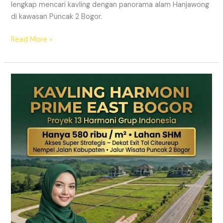
lengkap mencari kavling dengan panorama alam Hanjawong
di kawasan Puncak 2 Bogor.
Read More »
KAVLING
MURAH
SHM
Puncak
2
Bogor
Dekat
Jalur
Wisata