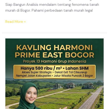
Siap Bangun Analisis mendalam tentang fenomena tanah
murah di Bogor. Pahami perbedaan tanah murah legal
Read More »
Kavling
Hanjawong
Puncak
2
Bogor
–
View
Gunung
&
SHM
Pecah
Sertifikat