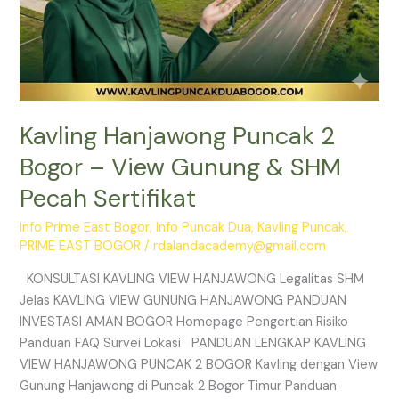
Kavling Hanjawong Puncak 2
Bogor – View Gunung & SHM
Pecah Sertifikat
Info Prime East Bogor
,
Info Puncak Dua
,
Kavling Puncak
,
PRIME EAST BOGOR
/
rdalandacademy@gmail.com
KONSULTASI KAVLING VIEW HANJAWONG Legalitas SHM
Jelas KAVLING VIEW GUNUNG HANJAWONG PANDUAN
INVESTASI AMAN BOGOR Homepage Pengertian Risiko
Panduan FAQ Survei Lokasi PANDUAN LENGKAP KAVLING
VIEW HANJAWONG PUNCAK 2 BOGOR Kavling dengan View
Gunung Hanjawong di Puncak 2 Bogor Timur Panduan