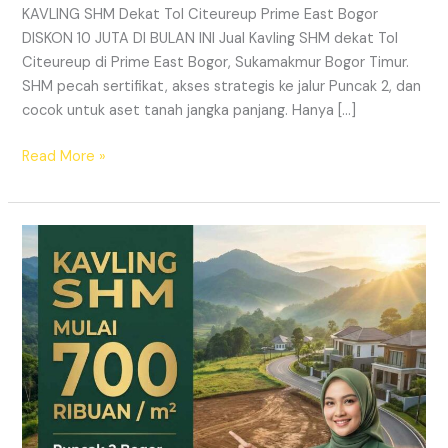
KAVLING SHM Dekat Tol Citeureup Prime East Bogor
DISKON 10 JUTA DI BULAN INI Jual Kavling SHM dekat Tol
Citeureup di Prime East Bogor, Sukamakmur Bogor Timur.
SHM pecah sertifikat, akses strategis ke jalur Puncak 2, dan
cocok untuk aset tanah jangka panjang. Hanya […]
Read More »
HARMONI
PRIME
EAST
BOGOR
–
KAVLING
SHM
LEGAL
DI