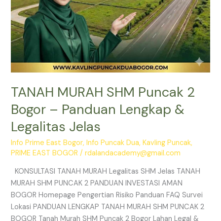
Jelas
TANAH MURAH SHM Puncak 2
Bogor – Panduan Lengkap &
Legalitas Jelas
Info Prime East Bogor
,
Info Puncak Dua
,
Kavling Puncak
,
PRIME EAST BOGOR
/
rdalandacademy@gmail.com
KONSULTASI TANAH MURAH Legalitas SHM Jelas TANAH
MURAH SHM PUNCAK 2 PANDUAN INVESTASI AMAN
BOGOR Homepage Pengertian Risiko Panduan FAQ Survei
Lokasi PANDUAN LENGKAP TANAH MURAH SHM PUNCAK 2
BOGOR Tanah Murah SHM Puncak 2 Bogor Lahan Legal &