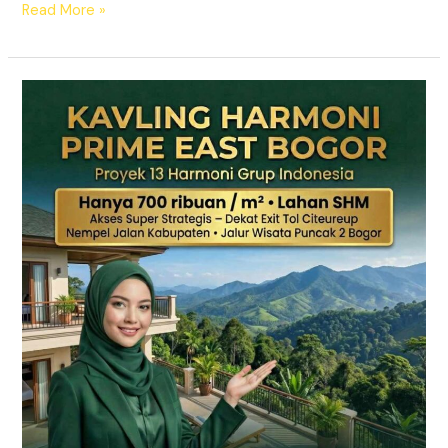
Read More »
KAVLING
HARMONI
PRIME
EAST
BOGOR
|
SHM
Pecah
Sertifikat
|
Dekat
Tol
Citeureup
–
Puncak