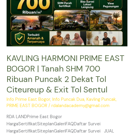
SHM
700
Ribuan
Puncak
2
Dekat
Tol
KAVLING HARMONI PRIME EAST
Citeureup
&
BOGOR | Tanah SHM 700
Exit
Ribuan Puncak 2 Dekat Tol
Tol
Sentul
Citeureup & Exit Tol Sentul
Info Prime East Bogor
,
Info Puncak Dua
,
Kavling Puncak
,
PRIME EAST BOGOR
/
rdalandacademy@gmail.com
RDA LANDPrime East Bogor
HargaSertifikatSiteplanGaleriFAQDaftar Survei
HargaSertifikatSiteplanGaleriFAQDaftar Survei JUAL