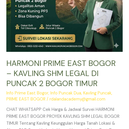
PUNCAK
2
BOGOR
TIMUR
HARMONI PRIME EAST BOGOR
– KAVLING SHM LEGAL DI
PUNCAK 2 BOGOR TIMUR
Info Prime East Bogor
,
Info Puncak Dua
,
Kavling Puncak
,
PRIME EAST BOGOR
/
rdalandacademy@gmail.com
CHAT WHATSAPP Cek Harga & Jadwal Survei HARMONI
PRIME EAST BOGOR PROYEK KAVLING SHM LEGAL BOGOR
TIMUR Tentang Kavling Keunggulan Harga Tanah Lokasi &