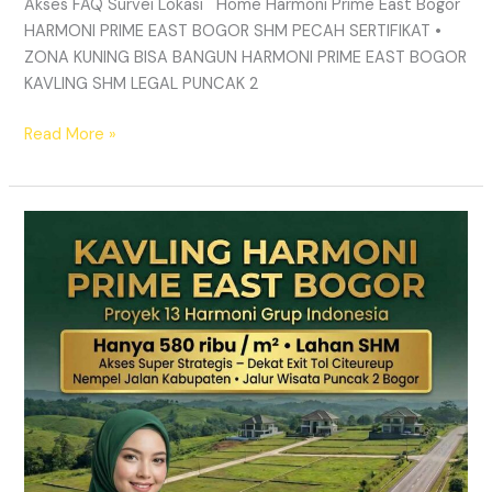
Akses FAQ Survei Lokasi Home Harmoni Prime East Bogor
HARMONI PRIME EAST BOGOR SHM PECAH SERTIFIKAT •
ZONA KUNING BISA BANGUN HARMONI PRIME EAST BOGOR
KAVLING SHM LEGAL PUNCAK 2
Read More »
TANAH
MURAH
SHM
Puncak
2
Bogor
–
Panduan
Lengkap
&
Legalitas