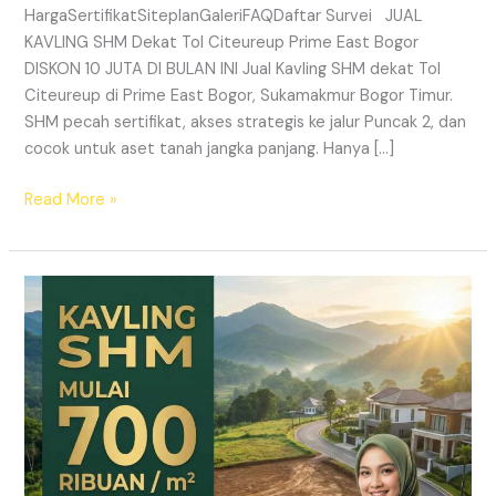
HargaSertifikatSiteplanGaleriFAQDaftar Survei JUAL
KAVLING SHM Dekat Tol Citeureup Prime East Bogor
DISKON 10 JUTA DI BULAN INI Jual Kavling SHM dekat Tol
Citeureup di Prime East Bogor, Sukamakmur Bogor Timur.
SHM pecah sertifikat, akses strategis ke jalur Puncak 2, dan
cocok untuk aset tanah jangka panjang. Hanya […]
Read More »
HARMONI
PRIME
EAST
BOGOR
–
KAVLING
SHM
LEGAL