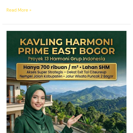
Read More »
KAVLING
HARMONI
PRIME
EAST
BOGOR
|
SHM
Pecah
Sertifikat
|
Dekat
Tol
Citeureup
–