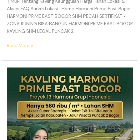
TIMUR Tentang Kavling Keunggulan Harga Tanah Lokasi &
Akses FAQ Survei Lokasi Home Harmoni Prime East Bogor
HARMONI PRIME EAST BOGOR SHM PECAH SERTIFIKAT •
ZONA KUNING BISA BANGUN HARMONI PRIME EAST BOGOR
KAVLING SHM LEGAL PUNCAK 2
Read More »
TANAH
MURAH
SHM
Puncak
2
Bogor
–
Panduan
Lengkap
&