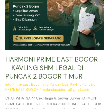
DI
PUNCAK
2
BOGOR
TIMUR
HARMONI PRIME EAST BOGOR
– KAVLING SHM LEGAL DI
PUNCAK 2 BOGOR TIMUR
Info Prime East Bogor
,
Info Puncak Dua
,
Kavling Puncak
,
PRIME EAST BOGOR
/
rdalandacademy@gmail.com
CHAT WHATSAPP Cek Harga & Jadwal Survei HARMONI
PRIME EAST BOGOR PROYEK KAVLING SHM LEGAL BOGOR