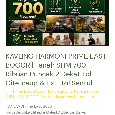
Tanah
SHM
700
Ribuan
Puncak
2
Dekat
Tol
KAVLING HARMONI PRIME EAST
Citeureup
&
BOGOR | Tanah SHM 700
Exit
Ribuan Puncak 2 Dekat Tol
Tol
Sentul
Citeureup & Exit Tol Sentul
Info Prime East Bogor
,
Info Puncak Dua
,
Kavling Puncak
,
PRIME EAST BOGOR
/
rdalandacademy@gmail.com
RDA LANDPrime East Bogor
HargaSertifikatSiteplanGaleriFAQDaftar Survei