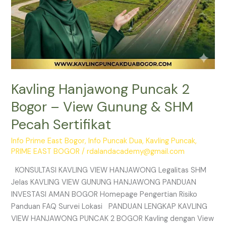
Sertifikat
Kavling Hanjawong Puncak 2
Bogor – View Gunung & SHM
Pecah Sertifikat
Info Prime East Bogor
,
Info Puncak Dua
,
Kavling Puncak
,
PRIME EAST BOGOR
/
rdalandacademy@gmail.com
KONSULTASI KAVLING VIEW HANJAWONG Legalitas SHM
Jelas KAVLING VIEW GUNUNG HANJAWONG PANDUAN
INVESTASI AMAN BOGOR Homepage Pengertian Risiko
Panduan FAQ Survei Lokasi PANDUAN LENGKAP KAVLING
VIEW HANJAWONG PUNCAK 2 BOGOR Kavling dengan View