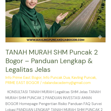
Legalitas
Jelas
TANAH MURAH SHM Puncak 2
Bogor – Panduan Lengkap &
Legalitas Jelas
Info Prime East Bogor
,
Info Puncak Dua
,
Kavling Puncak
,
PRIME EAST BOGOR
/
rdalandacademy@gmail.com
KONSULTASI TANAH MURAH Legalitas SHM Jelas TANAH
MURAH SHM PUNCAK 2 PANDUAN INVESTASI AMAN
BOGOR Homepage Pengertian Risiko Panduan FAQ Survei
Lokasi PANDUAN LENGKAP TANAH MURAH SHM PUNCAK 2