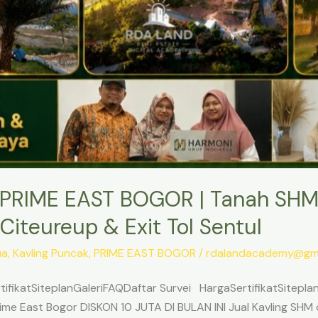
PRIME EAST BOGOR | Tanah SHM
Citeureup & Exit Tol Sentul
ua
,
Kavling Puncak
,
PRIME EAST BOGOR
/
rdalandacademy@gma
ifikatSiteplanGaleriFAQDaftar Survei HargaSertifikatSitepl
me East Bogor DISKON 10 JUTA DI BULAN INI Jual Kavling SHM d