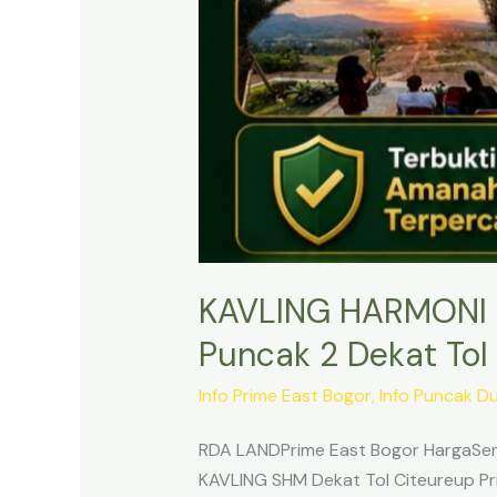
KAVLING HARMONI 
Puncak 2 Dekat Tol 
Info Prime East Bogor
,
Info Puncak D
RDA LANDPrime East Bogor HargaSert
KAVLING SHM Dekat Tol Citeureup Pri