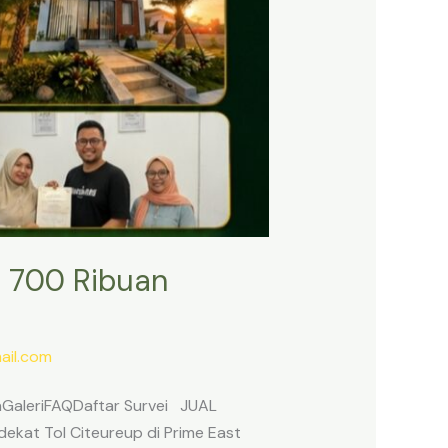
 700 Ribuan
il.com
anGaleriFAQDaftar Survei JUAL
ekat Tol Citeureup di Prime East