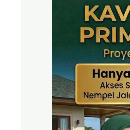
SHM
Puncak
2
Bogor
–
Panduan
Lengkap
&
Legalitas
Jelas