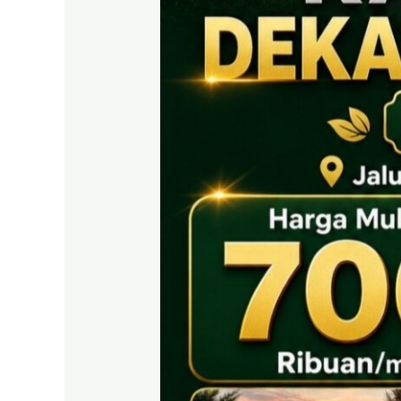
EAST
BOGOR
|
Tanah
SHM
700
Ribuan
Puncak
2
Dekat
Tol
Citeureup
&
Exit
Tol
Sentul