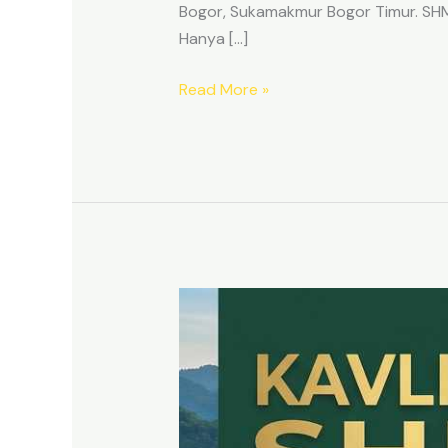
Bogor, Sukamakmur Bogor Timur. SHM p
Hanya […]
Read More »
HARMONI
PRIME
EAST
BOGOR
–
KAVLING