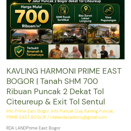
|
Tanah
SHM
700
Ribuan
Puncak
2
Dekat
Tol
KAVLING HARMONI PRIME EAST
Citeureup
&
BOGOR | Tanah SHM 700
Exit
Ribuan Puncak 2 Dekat Tol
Tol
Sentul
Citeureup & Exit Tol Sentul
Info Prime East Bogor
,
Info Puncak Dua
,
Kavling Puncak
,
PRIME EAST BOGOR
/
rdalandacademy@gmail.com
RDA LANDPrime East Bogor