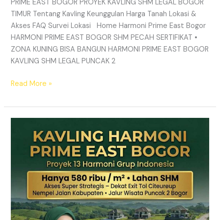
PRIME EAST BOGOR PROYEK KAVLING SHM LEGAL BOGOR
TIMUR Tentang Kavling Keunggulan Harga Tanah Lokasi &
Akses FAQ Survei Lokasi Home Harmoni Prime East Bogor
HARMONI PRIME EAST BOGOR SHM PECAH SERTIFIKAT •
ZONA KUNING BISA BANGUN HARMONI PRIME EAST BOGOR
KAVLING SHM LEGAL PUNCAK 2
Read More »
TANAH
MURAH
SHM
Puncak
2
Bogor
–
Panduan
Lengkap