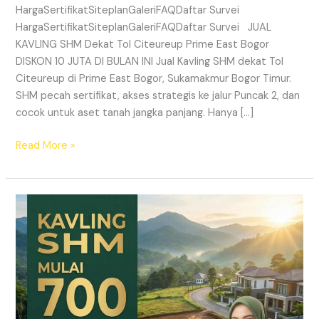
HargaSertifikatSiteplanGaleriFAQDaftar Survei
HargaSertifikatSiteplanGaleriFAQDaftar Survei JUAL
KAVLING SHM Dekat Tol Citeureup Prime East Bogor
DISKON 10 JUTA DI BULAN INI Jual Kavling SHM dekat Tol
Citeureup di Prime East Bogor, Sukamakmur Bogor Timur.
SHM pecah sertifikat, akses strategis ke jalur Puncak 2, dan
cocok untuk aset tanah jangka panjang. Hanya […]
Read More »
HARMONI
PRIME
EAST
BOGOR
–
KAVLING
SHM