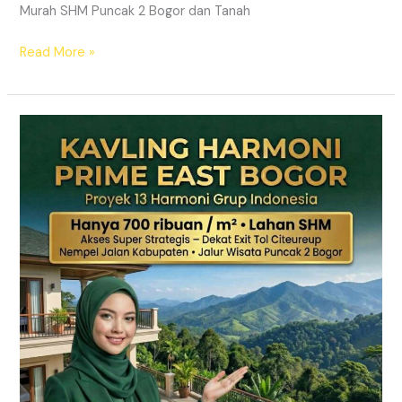
Murah SHM Puncak 2 Bogor dan Tanah
Read More »
KAVLING
HARMONI
PRIME
EAST
BOGOR
|
SHM
Pecah
Sertifikat
|
Dekat
Tol
Citeureup