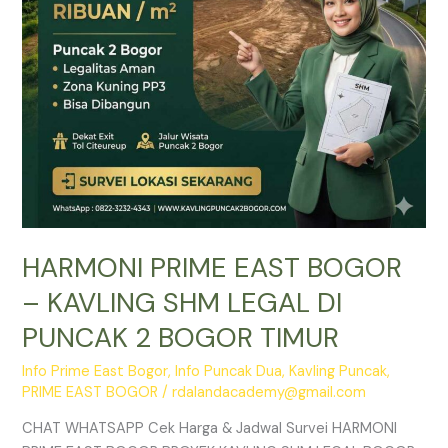
LEGAL
DI
PUNCAK
2
BOGOR
TIMUR
HARMONI PRIME EAST BOGOR
– KAVLING SHM LEGAL DI
PUNCAK 2 BOGOR TIMUR
Info Prime East Bogor
,
Info Puncak Dua
,
Kavling Puncak
,
PRIME EAST BOGOR
/
rdalandacademy@gmail.com
CHAT WHATSAPP Cek Harga & Jadwal Survei HARMONI