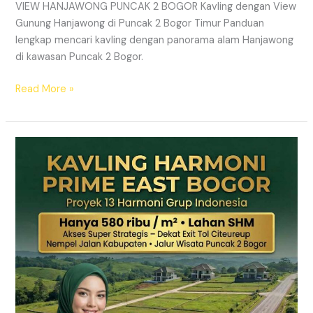
VIEW HANJAWONG PUNCAK 2 BOGOR Kavling dengan View
Gunung Hanjawong di Puncak 2 Bogor Timur Panduan
lengkap mencari kavling dengan panorama alam Hanjawong
di kawasan Puncak 2 Bogor.
Read More »
KAVLING
MURAH
SHM
Puncak
2
Bogor
Dekat
Jalur
Wisata