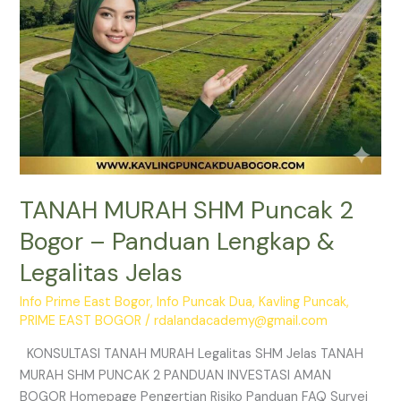
&
Legalitas
Jelas
TANAH MURAH SHM Puncak 2
Bogor – Panduan Lengkap &
Legalitas Jelas
Info Prime East Bogor
,
Info Puncak Dua
,
Kavling Puncak
,
PRIME EAST BOGOR
/
rdalandacademy@gmail.com
KONSULTASI TANAH MURAH Legalitas SHM Jelas TANAH
MURAH SHM PUNCAK 2 PANDUAN INVESTASI AMAN
BOGOR Homepage Pengertian Risiko Panduan FAQ Survei