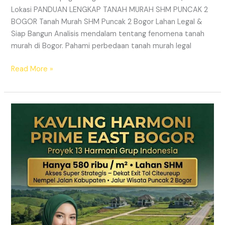
Lokasi PANDUAN LENGKAP TANAH MURAH SHM PUNCAK 2
BOGOR Tanah Murah SHM Puncak 2 Bogor Lahan Legal &
Siap Bangun Analisis mendalam tentang fenomena tanah
murah di Bogor. Pahami perbedaan tanah murah legal
Read More »
Kavling
Hanjawong
Puncak
2
Bogor
–
View
Gunung
&
SHM