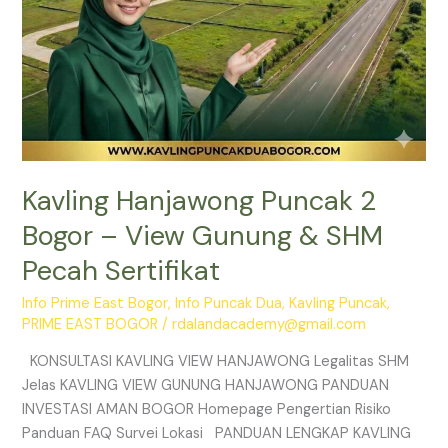
Pecah
Sertifikat
Kavling Hanjawong Puncak 2
Bogor – View Gunung & SHM
Pecah Sertifikat
Info Prime East Bogor
,
Info Puncak Dua
,
Kavling Puncak
,
PRIME EAST BOGOR
/
rdalandacademy@gmail.com
KONSULTASI KAVLING VIEW HANJAWONG Legalitas SHM
Jelas KAVLING VIEW GUNUNG HANJAWONG PANDUAN
INVESTASI AMAN BOGOR Homepage Pengertian Risiko
Panduan FAQ Survei Lokasi PANDUAN LENGKAP KAVLING