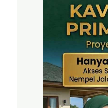
SHM
Puncak
2
Bogor
–
Panduan
Lengkap
&
Legalitas
Jelas