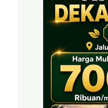
EAST
BOGOR
|
Tanah
SHM
700
Ribuan
Puncak
2
Dekat
Tol
Citeureup
&
Exit
Tol
Sentul