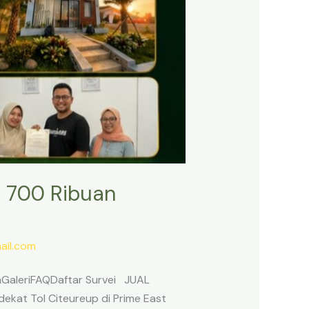
 700 Ribuan
il.com
anGaleriFAQDaftar Survei JUAL
ekat Tol Citeureup di Prime East