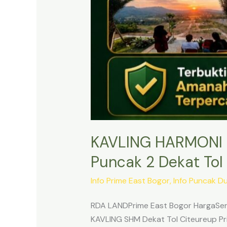
KAVLING HARMONI 
Puncak 2 Dekat Tol 
Info Prime East Bogor
,
Info Puncak D
RDA LANDPrime East Bogor HargaSert
KAVLING SHM Dekat Tol Citeureup Pri