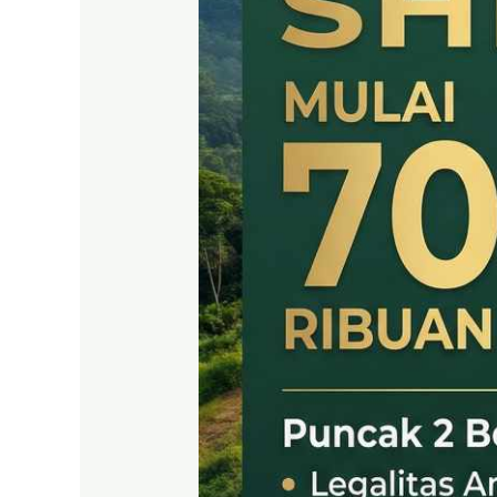
SHM
LEGAL
DI
PUNCAK
2
BOGOR
TIMUR