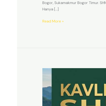
Bogor, Sukamakmur Bogor Timur. SHM p
Hanya […]
Read More »
HARMONI
PRIME
EAST
BOGOR
–
KAVLING