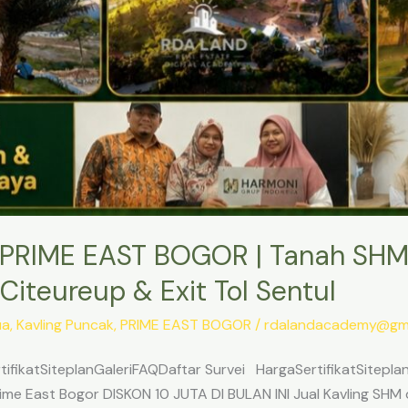
PRIME EAST BOGOR | Tanah SHM
Citeureup & Exit Tol Sentul
ua
,
Kavling Puncak
,
PRIME EAST BOGOR
/
rdalandacademy@gma
ifikatSiteplanGaleriFAQDaftar Survei HargaSertifikatSitepl
me East Bogor DISKON 10 JUTA DI BULAN INI Jual Kavling SHM d