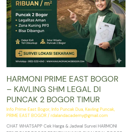
LEGAL
DI
PUNCAK
2
BOGOR
TIMUR
HARMONI PRIME EAST BOGOR
– KAVLING SHM LEGAL DI
PUNCAK 2 BOGOR TIMUR
Info Prime East Bogor
,
Info Puncak Dua
,
Kavling Puncak
,
PRIME EAST BOGOR
/
rdalandacademy@gmail.com
CHAT WHATSAPP Cek Harga & Jadwal Survei HARMONI