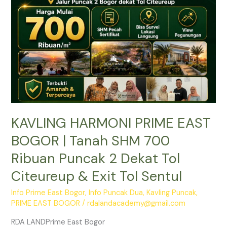
|
Tanah
SHM
700
Ribuan
Puncak
2
Dekat
Tol
KAVLING HARMONI PRIME EAST
Citeureup
&
BOGOR | Tanah SHM 700
Exit
Ribuan Puncak 2 Dekat Tol
Tol
Sentul
Citeureup & Exit Tol Sentul
Info Prime East Bogor
,
Info Puncak Dua
,
Kavling Puncak
,
PRIME EAST BOGOR
/
rdalandacademy@gmail.com
RDA LANDPrime East Bogor