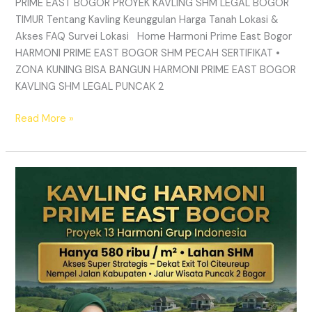
PRIME EAST BOGOR PROYEK KAVLING SHM LEGAL BOGOR
TIMUR Tentang Kavling Keunggulan Harga Tanah Lokasi &
Akses FAQ Survei Lokasi Home Harmoni Prime East Bogor
HARMONI PRIME EAST BOGOR SHM PECAH SERTIFIKAT •
ZONA KUNING BISA BANGUN HARMONI PRIME EAST BOGOR
KAVLING SHM LEGAL PUNCAK 2
Read More »
TANAH
MURAH
SHM
Puncak
2
Bogor
–
Panduan
Lengkap