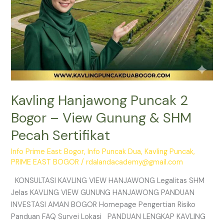
Pecah
Sertifikat
Kavling Hanjawong Puncak 2
Bogor – View Gunung & SHM
Pecah Sertifikat
Info Prime East Bogor
,
Info Puncak Dua
,
Kavling Puncak
,
PRIME EAST BOGOR
/
rdalandacademy@gmail.com
KONSULTASI KAVLING VIEW HANJAWONG Legalitas SHM
Jelas KAVLING VIEW GUNUNG HANJAWONG PANDUAN
INVESTASI AMAN BOGOR Homepage Pengertian Risiko
Panduan FAQ Survei Lokasi PANDUAN LENGKAP KAVLING