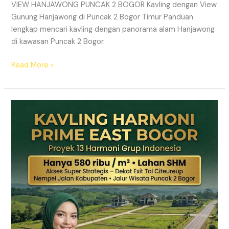
VIEW HANJAWONG PUNCAK 2 BOGOR Kavling dengan View
Gunung Hanjawong di Puncak 2 Bogor Timur Panduan
lengkap mencari kavling dengan panorama alam Hanjawong
di kawasan Puncak 2 Bogor.
Read More »
KAVLING
MURAH
SHM
Puncak
2
Bogor
Dekat
Jalur
Wisata