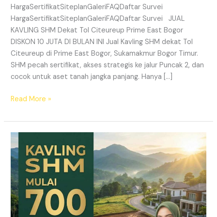
HargaSertifikatSiteplanGaleriFAQDaftar Survei
HargaSertifikatSiteplanGaleriFAQDaftar Survei JUAL
KAVLING SHM Dekat Tol Citeureup Prime East Bogor
DISKON 10 JUTA DI BULAN INI Jual Kavling SHM dekat Tol
Citeureup di Prime East Bogor, Sukamakmur Bogor Timur.
SHM pecah sertifikat, akses strategis ke jalur Puncak 2, dan
cocok untuk aset tanah jangka panjang. Hanya […]
Read More »
HARMONI
PRIME
EAST
BOGOR
–
KAVLING
SHM