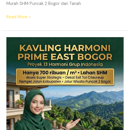
Murah SHM Puncak 2 Bogor dan Tanah
Read More »
KAVLING
HARMONI
PRIME
EAST
BOGOR
|
SHM
Pecah
Sertifikat
|
Dekat
Tol
Citeureup