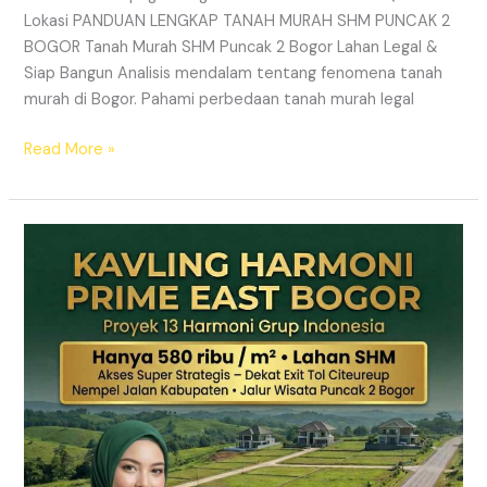
Lokasi PANDUAN LENGKAP TANAH MURAH SHM PUNCAK 2
BOGOR Tanah Murah SHM Puncak 2 Bogor Lahan Legal &
Siap Bangun Analisis mendalam tentang fenomena tanah
murah di Bogor. Pahami perbedaan tanah murah legal
Read More »
Kavling
Hanjawong
Puncak
2
Bogor
–
View
Gunung
&
SHM