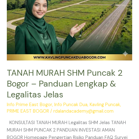
&
Legalitas
Jelas
TANAH MURAH SHM Puncak 2
Bogor – Panduan Lengkap &
Legalitas Jelas
Info Prime East Bogor
,
Info Puncak Dua
,
Kavling Puncak
,
PRIME EAST BOGOR
/
rdalandacademy@gmail.com
KONSULTASI TANAH MURAH Legalitas SHM Jelas TANAH
MURAH SHM PUNCAK 2 PANDUAN INVESTASI AMAN
BOGOR Homepage Pengertian Risiko Panduan FAQ Survei