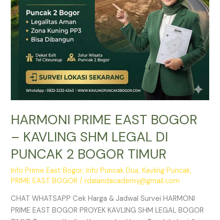
DI
PUNCAK
2
BOGOR
TIMUR
HARMONI PRIME EAST BOGOR
– KAVLING SHM LEGAL DI
PUNCAK 2 BOGOR TIMUR
Info Prime East Bogor
,
Info Puncak Dua
,
Kavling Puncak
,
PRIME EAST BOGOR
/
rdalandacademy@gmail.com
CHAT WHATSAPP Cek Harga & Jadwal Survei HARMONI
PRIME EAST BOGOR PROYEK KAVLING SHM LEGAL BOGOR