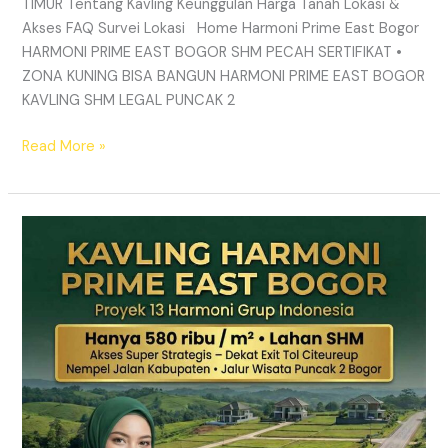
TIMUR Tentang Kavling Keunggulan Harga Tanah Lokasi &
Akses FAQ Survei Lokasi Home Harmoni Prime East Bogor
HARMONI PRIME EAST BOGOR SHM PECAH SERTIFIKAT •
ZONA KUNING BISA BANGUN HARMONI PRIME EAST BOGOR
KAVLING SHM LEGAL PUNCAK 2
Read More »
TANAH
MURAH
SHM
Puncak
2
Bogor
–
Panduan
Lengkap
&