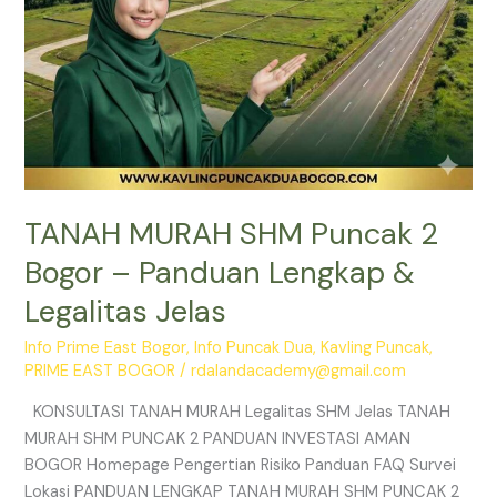
Legalitas
Jelas
TANAH MURAH SHM Puncak 2
Bogor – Panduan Lengkap &
Legalitas Jelas
Info Prime East Bogor
,
Info Puncak Dua
,
Kavling Puncak
,
PRIME EAST BOGOR
/
rdalandacademy@gmail.com
KONSULTASI TANAH MURAH Legalitas SHM Jelas TANAH
MURAH SHM PUNCAK 2 PANDUAN INVESTASI AMAN
BOGOR Homepage Pengertian Risiko Panduan FAQ Survei
Lokasi PANDUAN LENGKAP TANAH MURAH SHM PUNCAK 2