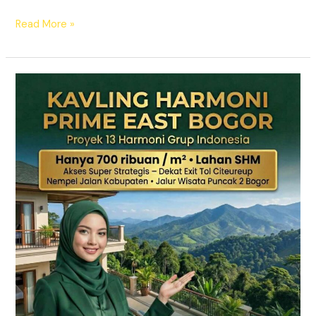
Read More »
KAVLING
HARMONI
PRIME
EAST
BOGOR
|
SHM
Pecah
Sertifikat
|
Dekat
Tol
Citeureup
–