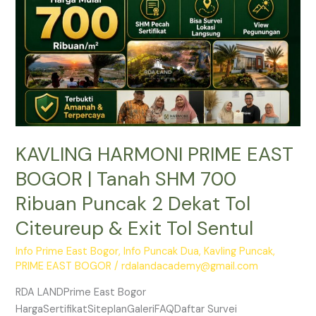
Tanah
SHM
700
Ribuan
Puncak
2
Dekat
Tol
KAVLING HARMONI PRIME EAST
Citeureup
&
BOGOR | Tanah SHM 700
Exit
Ribuan Puncak 2 Dekat Tol
Tol
Sentul
Citeureup & Exit Tol Sentul
Info Prime East Bogor
,
Info Puncak Dua
,
Kavling Puncak
,
PRIME EAST BOGOR
/
rdalandacademy@gmail.com
RDA LANDPrime East Bogor
HargaSertifikatSiteplanGaleriFAQDaftar Survei