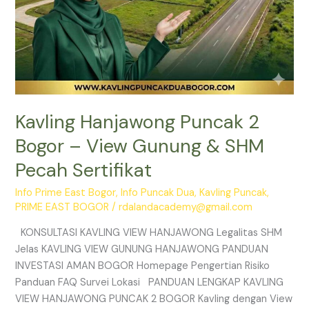
Sertifikat
Kavling Hanjawong Puncak 2
Bogor – View Gunung & SHM
Pecah Sertifikat
Info Prime East Bogor
,
Info Puncak Dua
,
Kavling Puncak
,
PRIME EAST BOGOR
/
rdalandacademy@gmail.com
KONSULTASI KAVLING VIEW HANJAWONG Legalitas SHM
Jelas KAVLING VIEW GUNUNG HANJAWONG PANDUAN
INVESTASI AMAN BOGOR Homepage Pengertian Risiko
Panduan FAQ Survei Lokasi PANDUAN LENGKAP KAVLING
VIEW HANJAWONG PUNCAK 2 BOGOR Kavling dengan View