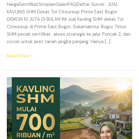
HargaSertifikatSiteplanGaleriFAQDaftar Survei JUAL
KAVLING SHM Dekat Tol Citeureup Prime East Bogor
DISKON 10 JUTA DI BULAN INI Jual Kavling SHM dekat Tol
Citeureup di Prime East Bogor, Sukamakmur Bogor Timur.
SHM pecah sertifikat, akses strategis ke jalur Puncak 2, dan
cocok untuk aset tanah jangka panjang. Hanya […]
Read More »
HARMONI
PRIME
EAST
BOGOR
–
KAVLING
SHM
LEGAL