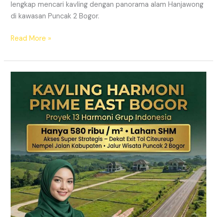
lengkap mencari kavling dengan panorama alam Hanjawong
di kawasan Puncak 2 Bogor.
Read More »
KAVLING
MURAH
SHM
Puncak
2
Bogor
Dekat
Jalur
Wisata