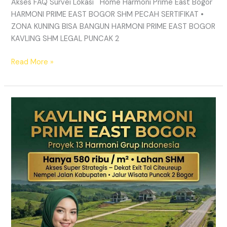
Akses FAQ Survei Lokasi Home Harmoni Prime East Bogor
HARMONI PRIME EAST BOGOR SHM PECAH SERTIFIKAT •
ZONA KUNING BISA BANGUN HARMONI PRIME EAST BOGOR
KAVLING SHM LEGAL PUNCAK 2
Read More »
TANAH
MURAH
SHM
Puncak
2
Bogor
–
Panduan
Lengkap
&
Legalitas