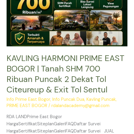
SHM
700
Ribuan
Puncak
2
Dekat
Tol
KAVLING HARMONI PRIME EAST
Citeureup
&
BOGOR | Tanah SHM 700
Exit
Ribuan Puncak 2 Dekat Tol
Tol
Sentul
Citeureup & Exit Tol Sentul
Info Prime East Bogor
,
Info Puncak Dua
,
Kavling Puncak
,
PRIME EAST BOGOR
/
rdalandacademy@gmail.com
RDA LANDPrime East Bogor
HargaSertifikatSiteplanGaleriFAQDaftar Survei
HargaSertifikatSiteplanGaleriFAQDaftar Survei JUAL