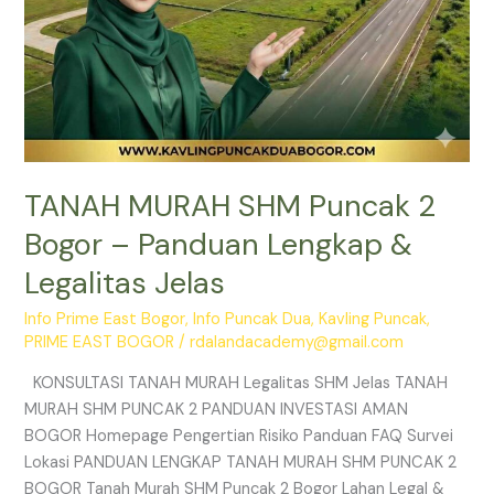
Jelas
TANAH MURAH SHM Puncak 2
Bogor – Panduan Lengkap &
Legalitas Jelas
Info Prime East Bogor
,
Info Puncak Dua
,
Kavling Puncak
,
PRIME EAST BOGOR
/
rdalandacademy@gmail.com
KONSULTASI TANAH MURAH Legalitas SHM Jelas TANAH
MURAH SHM PUNCAK 2 PANDUAN INVESTASI AMAN
BOGOR Homepage Pengertian Risiko Panduan FAQ Survei
Lokasi PANDUAN LENGKAP TANAH MURAH SHM PUNCAK 2
BOGOR Tanah Murah SHM Puncak 2 Bogor Lahan Legal &