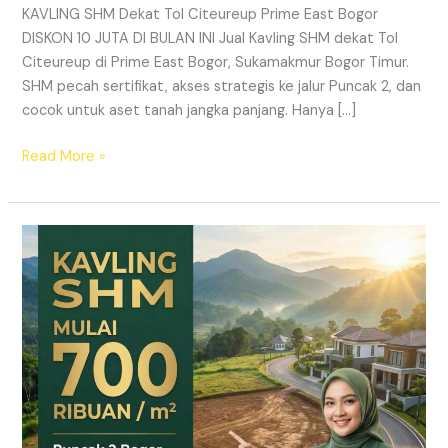
KAVLING SHM Dekat Tol Citeureup Prime East Bogor
DISKON 10 JUTA DI BULAN INI Jual Kavling SHM dekat Tol
Citeureup di Prime East Bogor, Sukamakmur Bogor Timur.
SHM pecah sertifikat, akses strategis ke jalur Puncak 2, dan
cocok untuk aset tanah jangka panjang. Hanya […]
Read More »
HARMONI
PRIME
EAST
BOGOR
–
KAVLING
SHM
LEGAL
DI