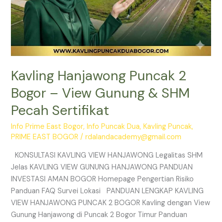
Kavling Hanjawong Puncak 2
Bogor – View Gunung & SHM
Pecah Sertifikat
Info Prime East Bogor
,
Info Puncak Dua
,
Kavling Puncak
,
PRIME EAST BOGOR
/
rdalandacademy@gmail.com
KONSULTASI KAVLING VIEW HANJAWONG Legalitas SHM
Jelas KAVLING VIEW GUNUNG HANJAWONG PANDUAN
INVESTASI AMAN BOGOR Homepage Pengertian Risiko
Panduan FAQ Survei Lokasi PANDUAN LENGKAP KAVLING
VIEW HANJAWONG PUNCAK 2 BOGOR Kavling dengan View
Gunung Hanjawong di Puncak 2 Bogor Timur Panduan