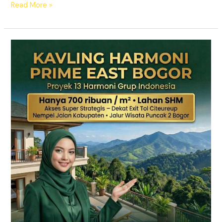
Read More »
KAVLING
HARMONI
PRIME
EAST
BOGOR
|
SHM
Pecah
Sertifikat
|
Dekat
Tol
Citeureup
–
Puncak