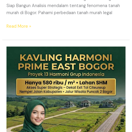
Siap Bangun Analisis mendalam tentang fenomena tanah
murah di Bogor. Pahami perbedaan tanah murah legal
Read More »
Kavling
Hanjawong
Puncak
2
Bogor
–
View
Gunung
&
SHM
Pecah
Sertifikat