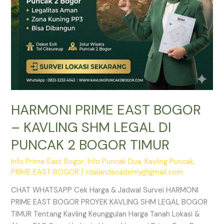
PUNCAK
2
BOGOR
TIMUR
HARMONI PRIME EAST BOGOR
– KAVLING SHM LEGAL DI
PUNCAK 2 BOGOR TIMUR
Info Prime East Bogor
,
Info Puncak Dua
,
Kavling Puncak
,
PRIME EAST BOGOR
/
rdalandacademy@gmail.com
CHAT WHATSAPP Cek Harga & Jadwal Survei HARMONI
PRIME EAST BOGOR PROYEK KAVLING SHM LEGAL BOGOR
TIMUR Tentang Kavling Keunggulan Harga Tanah Lokasi &