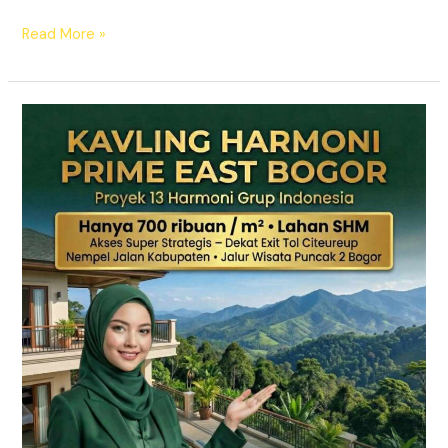
Read More »
KAVLING
HARMONI
PRIME
EAST
BOGOR
|
SHM
Pecah
Sertifikat
|
Dekat
Tol
Citeureup
–