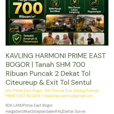
Tanah
SHM
700
Ribuan
Puncak
2
Dekat
Tol
KAVLING HARMONI PRIME EAST
Citeureup
&
BOGOR | Tanah SHM 700
Exit
Ribuan Puncak 2 Dekat Tol
Tol
Sentul
Citeureup & Exit Tol Sentul
Info Prime East Bogor
,
Info Puncak Dua
,
Kavling Puncak
,
PRIME EAST BOGOR
/
rdalandacademy@gmail.com
RDA LANDPrime East Bogor
HargaSertifikatSiteplanGaleriFAQDaftar Survei