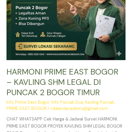
DI
PUNCAK
2
BOGOR
TIMUR
HARMONI PRIME EAST BOGOR
– KAVLING SHM LEGAL DI
PUNCAK 2 BOGOR TIMUR
Info Prime East Bogor
,
Info Puncak Dua
,
Kavling Puncak
,
PRIME EAST BOGOR
/
rdalandacademy@gmail.com
CHAT WHATSAPP Cek Harga & Jadwal Survei HARMONI
PRIME EAST BOGOR PROYEK KAVLING SHM LEGAL BOGOR