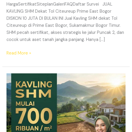
HargaSertifikatSiteplanGaleriFAQDaftar Survei JUAL
KAVLING SHM Dekat Tol Citeureup Prime East Bogor
DISKON 10 JUTA DI BULAN INI Jual Kavling SHM dekat Tol
Citeureup di Prime East Bogor, Sukamakmur Bogor Timur.
SHM pecah sertifikat, akses strategis ke jalur Puncak 2, dan
cocok untuk aset tanah jangka panjang. Hanya […]
Read More »
HARMONI
PRIME
EAST
BOGOR
–
KAVLING
SHM
LEGAL