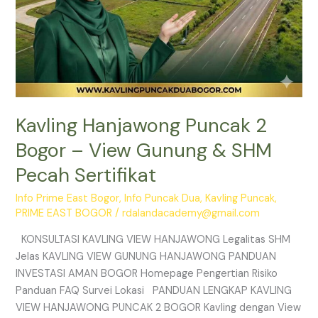
Sertifikat
Kavling Hanjawong Puncak 2
Bogor – View Gunung & SHM
Pecah Sertifikat
Info Prime East Bogor
,
Info Puncak Dua
,
Kavling Puncak
,
PRIME EAST BOGOR
/
rdalandacademy@gmail.com
KONSULTASI KAVLING VIEW HANJAWONG Legalitas SHM
Jelas KAVLING VIEW GUNUNG HANJAWONG PANDUAN
INVESTASI AMAN BOGOR Homepage Pengertian Risiko
Panduan FAQ Survei Lokasi PANDUAN LENGKAP KAVLING
VIEW HANJAWONG PUNCAK 2 BOGOR Kavling dengan View