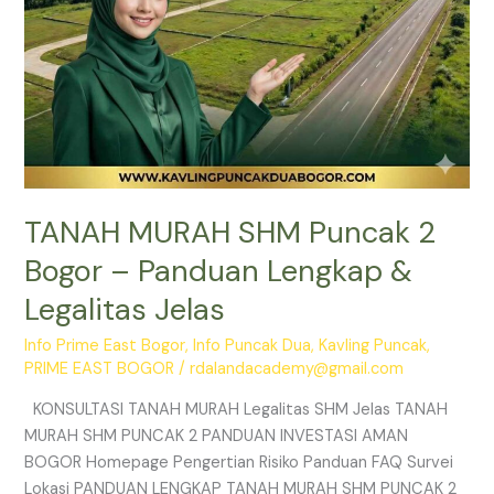
Legalitas
Jelas
TANAH MURAH SHM Puncak 2
Bogor – Panduan Lengkap &
Legalitas Jelas
Info Prime East Bogor
,
Info Puncak Dua
,
Kavling Puncak
,
PRIME EAST BOGOR
/
rdalandacademy@gmail.com
KONSULTASI TANAH MURAH Legalitas SHM Jelas TANAH
MURAH SHM PUNCAK 2 PANDUAN INVESTASI AMAN
BOGOR Homepage Pengertian Risiko Panduan FAQ Survei
Lokasi PANDUAN LENGKAP TANAH MURAH SHM PUNCAK 2