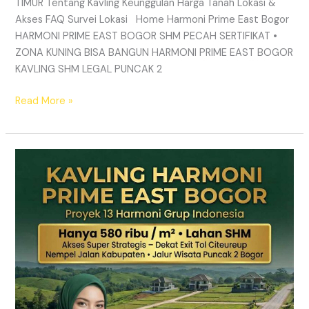
TIMUR Tentang Kavling Keunggulan Harga Tanah Lokasi &
Akses FAQ Survei Lokasi Home Harmoni Prime East Bogor
HARMONI PRIME EAST BOGOR SHM PECAH SERTIFIKAT •
ZONA KUNING BISA BANGUN HARMONI PRIME EAST BOGOR
KAVLING SHM LEGAL PUNCAK 2
Read More »
TANAH
MURAH
SHM
Puncak
2
Bogor
–
Panduan
Lengkap
&