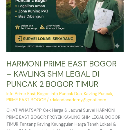
PUNCAK
2
BOGOR
TIMUR
HARMONI PRIME EAST BOGOR
– KAVLING SHM LEGAL DI
PUNCAK 2 BOGOR TIMUR
Info Prime East Bogor
,
Info Puncak Dua
,
Kavling Puncak
,
PRIME EAST BOGOR
/
rdalandacademy@gmail.com
CHAT WHATSAPP Cek Harga & Jadwal Survei HARMONI
PRIME EAST BOGOR PROYEK KAVLING SHM LEGAL BOGOR
TIMUR Tentang Kavling Keunggulan Harga Tanah Lokasi &