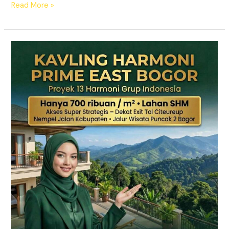
Read More »
KAVLING
HARMONI
PRIME
EAST
BOGOR
|
SHM
Pecah
Sertifikat
|
Dekat
Tol
Citeureup
–
Puncak