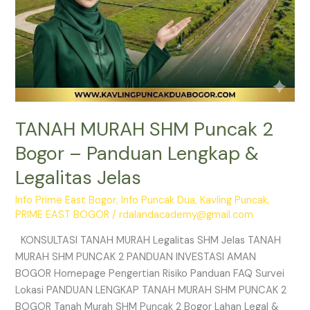
Jelas
TANAH MURAH SHM Puncak 2
Bogor – Panduan Lengkap &
Legalitas Jelas
Info Prime East Bogor
,
Info Puncak Dua
,
Kavling Puncak
,
PRIME EAST BOGOR
/
rdalandacademy@gmail.com
KONSULTASI TANAH MURAH Legalitas SHM Jelas TANAH
MURAH SHM PUNCAK 2 PANDUAN INVESTASI AMAN
BOGOR Homepage Pengertian Risiko Panduan FAQ Survei
Lokasi PANDUAN LENGKAP TANAH MURAH SHM PUNCAK 2
BOGOR Tanah Murah SHM Puncak 2 Bogor Lahan Legal &