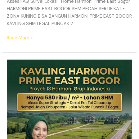
Akses FAQ Survei Lokasi Home Harmoni Prime East Bogor
HARMONI PRIME EAST BOGOR SHM PECAH SERTIFIKAT •
ZONA KUNING BISA BANGUN HARMONI PRIME EAST BOGOR
KAVLING SHM LEGAL PUNCAK 2
Read More »
TANAH
MURAH
SHM
Puncak
2
Bogor
–
Panduan
Lengkap
&
Legalitas