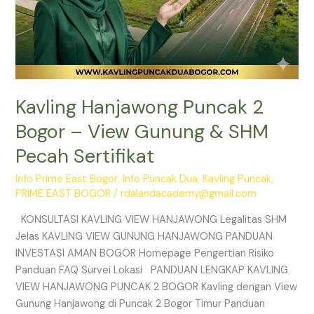
Kavling Hanjawong Puncak 2
Bogor – View Gunung & SHM
Pecah Sertifikat
Info Prime East Bogor
,
Info Puncak Dua
,
Kavling Puncak
,
PRIME EAST BOGOR
/
rdalandacademy@gmail.com
KONSULTASI KAVLING VIEW HANJAWONG Legalitas SHM
Jelas KAVLING VIEW GUNUNG HANJAWONG PANDUAN
INVESTASI AMAN BOGOR Homepage Pengertian Risiko
Panduan FAQ Survei Lokasi PANDUAN LENGKAP KAVLING
VIEW HANJAWONG PUNCAK 2 BOGOR Kavling dengan View
Gunung Hanjawong di Puncak 2 Bogor Timur Panduan