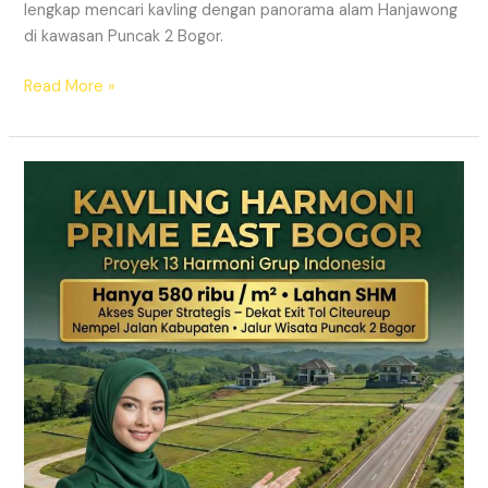
lengkap mencari kavling dengan panorama alam Hanjawong
di kawasan Puncak 2 Bogor.
Read More »
KAVLING
MURAH
SHM
Puncak
2
Bogor
Dekat
Jalur
Wisata