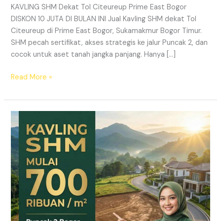
KAVLING SHM Dekat Tol Citeureup Prime East Bogor
DISKON 10 JUTA DI BULAN INI Jual Kavling SHM dekat Tol
Citeureup di Prime East Bogor, Sukamakmur Bogor Timur.
SHM pecah sertifikat, akses strategis ke jalur Puncak 2, dan
cocok untuk aset tanah jangka panjang. Hanya […]
Read More »
HARMONI
PRIME
EAST
BOGOR
–
KAVLING
SHM
LEGAL
DI