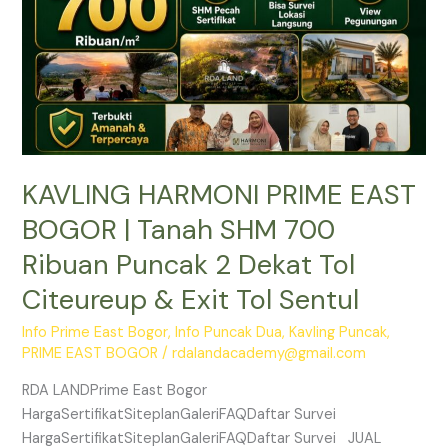
SHM
700
Ribuan
Puncak
2
Dekat
Tol
KAVLING HARMONI PRIME EAST
Citeureup
&
BOGOR | Tanah SHM 700
Exit
Ribuan Puncak 2 Dekat Tol
Tol
Sentul
Citeureup & Exit Tol Sentul
Info Prime East Bogor
,
Info Puncak Dua
,
Kavling Puncak
,
PRIME EAST BOGOR
/
rdalandacademy@gmail.com
RDA LANDPrime East Bogor
HargaSertifikatSiteplanGaleriFAQDaftar Survei
HargaSertifikatSiteplanGaleriFAQDaftar Survei JUAL