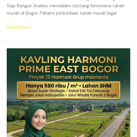
Siap Bangun Analisis mendalam tentang fenomena tanah
murah di Bogor. Pahami perbedaan tanah murah legal
Read More »
Kavling
Hanjawong
Puncak
2
Bogor
–
View
Gunung
&
SHM
Pecah
Sertifikat