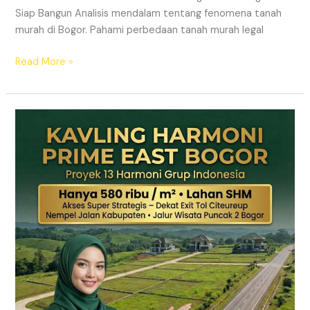
Siap Bangun Analisis mendalam tentang fenomena tanah
murah di Bogor. Pahami perbedaan tanah murah legal
Read More »
Kavling
Hanjawong
Puncak
2
Bogor
–
View
Gunung
&
SHM
Pecah
Sertifikat