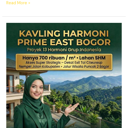
Read More »
KAVLING
HARMONI
PRIME
EAST
BOGOR
|
SHM
Pecah
Sertifikat
|
Dekat
Tol
Citeureup
–
Puncak