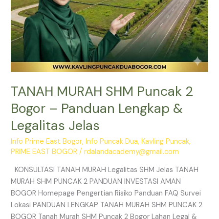
Jelas
TANAH MURAH SHM Puncak 2
Bogor – Panduan Lengkap &
Legalitas Jelas
Info Prime East Bogor
,
Info Puncak Dua
,
Kavling Puncak
,
PRIME EAST BOGOR
/
rdalandacademy@gmail.com
KONSULTASI TANAH MURAH Legalitas SHM Jelas TANAH
MURAH SHM PUNCAK 2 PANDUAN INVESTASI AMAN
BOGOR Homepage Pengertian Risiko Panduan FAQ Survei
Lokasi PANDUAN LENGKAP TANAH MURAH SHM PUNCAK 2
BOGOR Tanah Murah SHM Puncak 2 Bogor Lahan Legal &