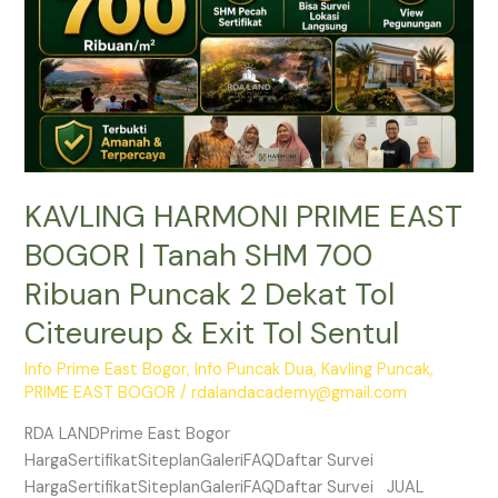
SHM
700
Ribuan
Puncak
2
Dekat
Tol
KAVLING HARMONI PRIME EAST
Citeureup
&
BOGOR | Tanah SHM 700
Exit
Ribuan Puncak 2 Dekat Tol
Tol
Sentul
Citeureup & Exit Tol Sentul
Info Prime East Bogor
,
Info Puncak Dua
,
Kavling Puncak
,
PRIME EAST BOGOR
/
rdalandacademy@gmail.com
RDA LANDPrime East Bogor
HargaSertifikatSiteplanGaleriFAQDaftar Survei
HargaSertifikatSiteplanGaleriFAQDaftar Survei JUAL