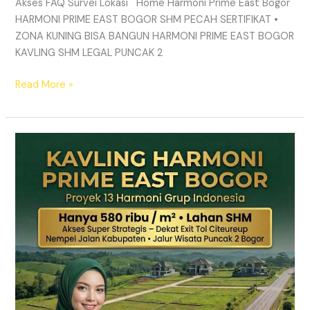
Akses FAQ Survei Lokasi Home Harmoni Prime East Bogor
HARMONI PRIME EAST BOGOR SHM PECAH SERTIFIKAT •
ZONA KUNING BISA BANGUN HARMONI PRIME EAST BOGOR
KAVLING SHM LEGAL PUNCAK 2
Read More »
TANAH
MURAH
SHM
Puncak
2
Bogor
–
Panduan
Lengkap
&
Legalitas