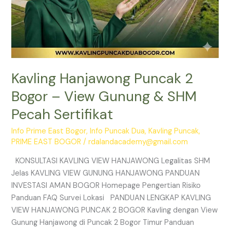
Kavling Hanjawong Puncak 2
Bogor – View Gunung & SHM
Pecah Sertifikat
Info Prime East Bogor
,
Info Puncak Dua
,
Kavling Puncak
,
PRIME EAST BOGOR
/
rdalandacademy@gmail.com
KONSULTASI KAVLING VIEW HANJAWONG Legalitas SHM
Jelas KAVLING VIEW GUNUNG HANJAWONG PANDUAN
INVESTASI AMAN BOGOR Homepage Pengertian Risiko
Panduan FAQ Survei Lokasi PANDUAN LENGKAP KAVLING
VIEW HANJAWONG PUNCAK 2 BOGOR Kavling dengan View
Gunung Hanjawong di Puncak 2 Bogor Timur Panduan