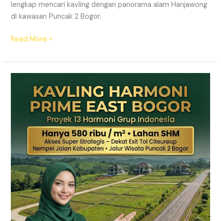
lengkap mencari kavling dengan panorama alam Hanjawong
di kawasan Puncak 2 Bogor.
Read More »
KAVLING
MURAH
SHM
Puncak
2
Bogor
Dekat
Jalur
Wisata