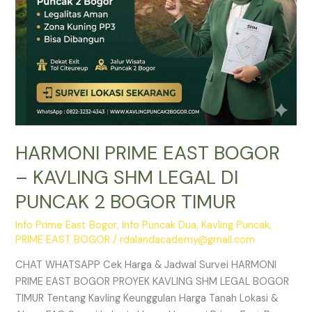
PUNCAK
2
BOGOR
TIMUR
HARMONI PRIME EAST BOGOR
– KAVLING SHM LEGAL DI
PUNCAK 2 BOGOR TIMUR
Info Prime East Bogor
,
Info Puncak Dua
,
Kavling Puncak
,
PRIME EAST BOGOR
/
rdalandacademy@gmail.com
CHAT WHATSAPP Cek Harga & Jadwal Survei HARMONI
PRIME EAST BOGOR PROYEK KAVLING SHM LEGAL BOGOR
TIMUR Tentang Kavling Keunggulan Harga Tanah Lokasi &