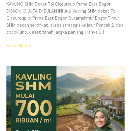
KAVLING SHM Dekat Tol Citeureup Prime East Bogor
DISKON 10 JUTA DI BULAN INI Jual Kavling SHM dekat Tol
Citeureup di Prime East Bogor, Sukamakmur Bogor Timur.
SHM pecah sertifikat, akses strategis ke jalur Puncak 2, dan
cocok untuk aset tanah jangka panjang. Hanya […]
Read More »
HARMONI
PRIME
EAST
BOGOR
–
KAVLING
SHM
LEGAL
DI