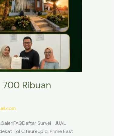
 700 Ribuan
il.com
anGaleriFAQDaftar Survei JUAL
ekat Tol Citeureup di Prime East