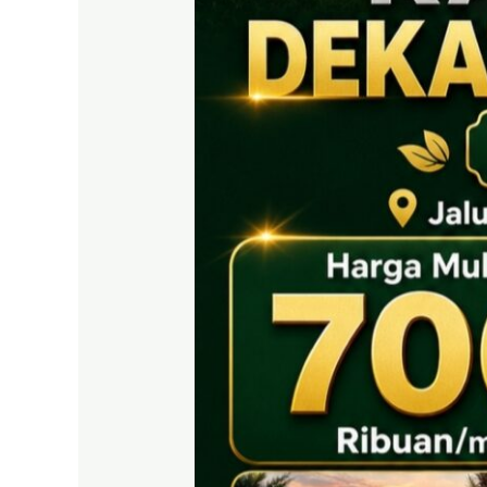
EAST
BOGOR
|
Tanah
SHM
700
Ribuan
Puncak
2
Dekat
Tol
Citeureup
&
Exit
Tol
Sentul