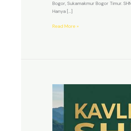
Bogor, Sukamakmur Bogor Timur. SHM p
Hanya […]
Read More »
HARMONI
PRIME
EAST
BOGOR
–
KAVLING