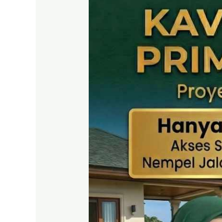
SHM
Puncak
2
Bogor
–
Panduan
Lengkap
&
Legalitas
Jelas