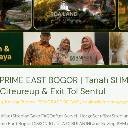
PRIME EAST BOGOR | Tanah SHM
Citeureup & Exit Tol Sentul
ua
,
Kavling Puncak
,
PRIME EAST BOGOR
/
rdalandacademy@gma
ifikatSiteplanGaleriFAQDaftar Survei HargaSertifikatSitepl
me East Bogor DISKON 10 JUTA DI BULAN INI Jual Kavling SHM d