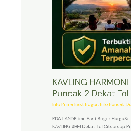
KAVLING HARMONI 
Puncak 2 Dekat Tol 
Info Prime East Bogor
,
Info Puncak D
RDA LANDPrime East Bogor HargaSert
KAVLING SHM Dekat Tol Citeureup Pri