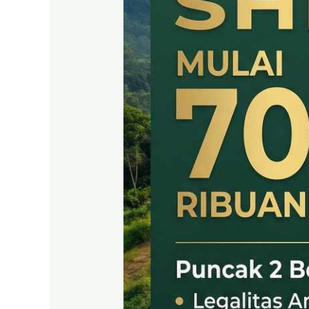
SHM
LEGAL
DI
PUNCAK
2
BOGOR
TIMUR