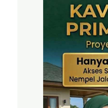
SHM
Puncak
2
Bogor
–
Panduan
Lengkap
&
Legalitas
Jelas