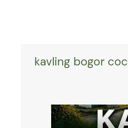
Lewati
ke
konten
kavling bogor coc
KAVLING
HARMONI
PRIME