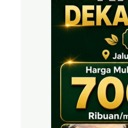
EAST
BOGOR
|
Tanah
SHM
700
Ribuan
Puncak
2
Dekat
Tol
Citeureup
&
Exit
Tol
Sentul