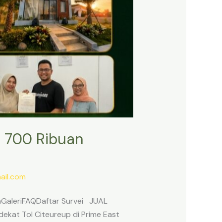
 700 Ribuan
il.com
anGaleriFAQDaftar Survei JUAL
ekat Tol Citeureup di Prime East