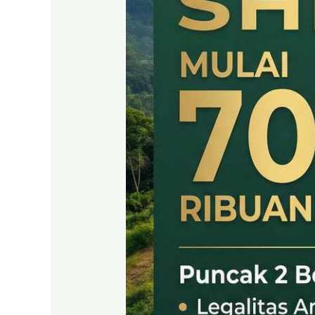
SHM
LEGAL
DI
PUNCAK
2
BOGOR
TIMUR