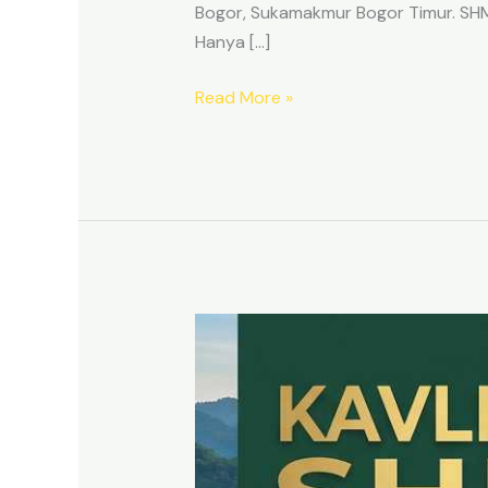
Bogor, Sukamakmur Bogor Timur. SHM p
Hanya […]
Read More »
HARMONI
PRIME
EAST
BOGOR
–
KAVLING