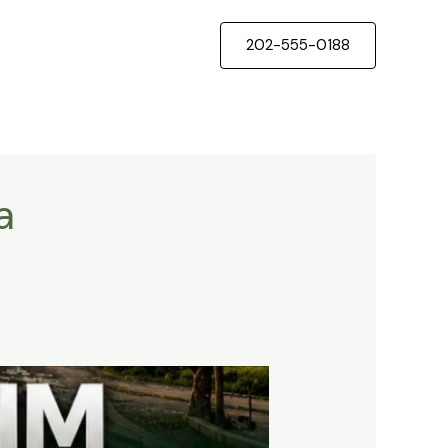
202-555-0188
a