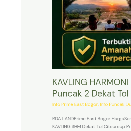
KAVLING HARMONI 
Puncak 2 Dekat Tol 
Info Prime East Bogor
,
Info Puncak D
RDA LANDPrime East Bogor HargaSert
KAVLING SHM Dekat Tol Citeureup Pri