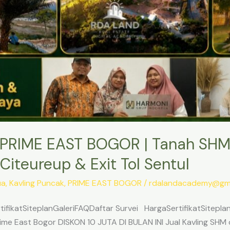
PRIME EAST BOGOR | Tanah SHM
Citeureup & Exit Tol Sentul
ua
,
Kavling Puncak
,
PRIME EAST BOGOR
/
rdalandacademy@gma
ifikatSiteplanGaleriFAQDaftar Survei HargaSertifikatSitepl
me East Bogor DISKON 10 JUTA DI BULAN INI Jual Kavling SHM d