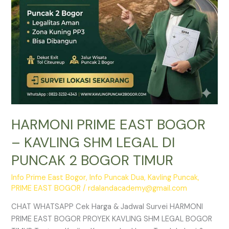
DI
PUNCAK
2
BOGOR
TIMUR
HARMONI PRIME EAST BOGOR
– KAVLING SHM LEGAL DI
PUNCAK 2 BOGOR TIMUR
Info Prime East Bogor
,
Info Puncak Dua
,
Kavling Puncak
,
PRIME EAST BOGOR
/
rdalandacademy@gmail.com
CHAT WHATSAPP Cek Harga & Jadwal Survei HARMONI
PRIME EAST BOGOR PROYEK KAVLING SHM LEGAL BOGOR