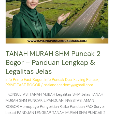
Legalitas
Jelas
TANAH MURAH SHM Puncak 2
Bogor – Panduan Lengkap &
Legalitas Jelas
Info Prime East Bogor
,
Info Puncak Dua
,
Kavling Puncak
,
PRIME EAST BOGOR
/
rdalandacademy@gmail.com
KONSULTASI TANAH MURAH Legalitas SHM Jelas TANAH
MURAH SHM PUNCAK 2 PANDUAN INVESTASI AMAN
BOGOR Homepage Pengertian Risiko Panduan FAQ Survei
Lokasi PANDUAN LENGKAP TANAH MURAH SHM PUNCAK 2