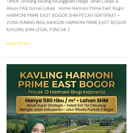
TIMUR Tentang Kavling Keunggulan Harga Tanah Lokasi &
Akses FAQ Survei Lokasi Home Harmoni Prime East Bogor
HARMONI PRIME EAST BOGOR SHM PECAH SERTIFIKAT •
ZONA KUNING BISA BANGUN HARMONI PRIME EAST BOGOR
KAVLING SHM LEGAL PUNCAK 2
Read More »
TANAH
MURAH
SHM
Puncak
2
Bogor
–
Panduan
Lengkap
&