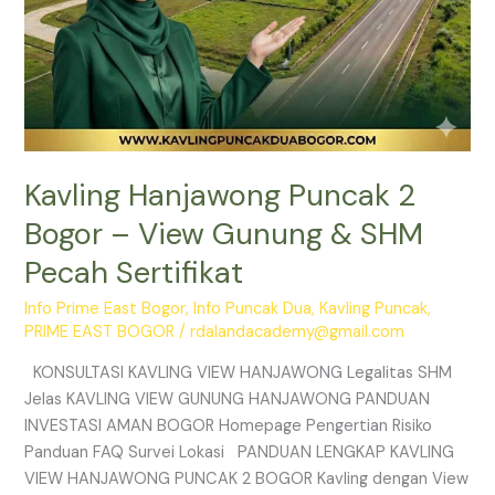
Sertifikat
Kavling Hanjawong Puncak 2
Bogor – View Gunung & SHM
Pecah Sertifikat
Info Prime East Bogor
,
Info Puncak Dua
,
Kavling Puncak
,
PRIME EAST BOGOR
/
rdalandacademy@gmail.com
KONSULTASI KAVLING VIEW HANJAWONG Legalitas SHM
Jelas KAVLING VIEW GUNUNG HANJAWONG PANDUAN
INVESTASI AMAN BOGOR Homepage Pengertian Risiko
Panduan FAQ Survei Lokasi PANDUAN LENGKAP KAVLING
VIEW HANJAWONG PUNCAK 2 BOGOR Kavling dengan View