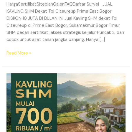
HargaSertifikatSiteplanGaleriFAQDaftar Survei JUAL
KAVLING SHM Dekat Tol Citeureup Prime East Bogor
DISKON 10 JUTA DI BULAN INI Jual Kavling SHM dekat Tol
Citeureup di Prime East Bogor, Sukamakmur Bogor Timur.
SHM pecah sertifikat, akses strategis ke jalur Puncak 2, dan
cocok untuk aset tanah jangka panjang. Hanya […]
Read More »
HARMONI
PRIME
EAST
BOGOR
–
KAVLING
SHM
LEGAL