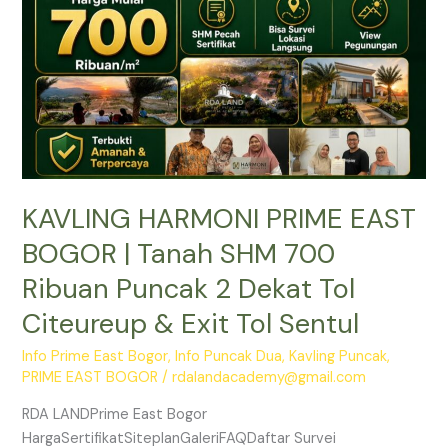
Tanah
SHM
700
Ribuan
Puncak
2
Dekat
Tol
KAVLING HARMONI PRIME EAST
Citeureup
&
BOGOR | Tanah SHM 700
Exit
Ribuan Puncak 2 Dekat Tol
Tol
Sentul
Citeureup & Exit Tol Sentul
Info Prime East Bogor
,
Info Puncak Dua
,
Kavling Puncak
,
PRIME EAST BOGOR
/
rdalandacademy@gmail.com
RDA LANDPrime East Bogor
HargaSertifikatSiteplanGaleriFAQDaftar Survei