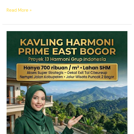
Read More »
KAVLING
HARMONI
PRIME
EAST
BOGOR
|
SHM
Pecah
Sertifikat
|
Dekat
Tol
Citeureup
–