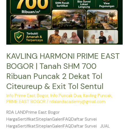
SHM
700
Ribuan
Puncak
2
Dekat
Tol
KAVLING HARMONI PRIME EAST
Citeureup
&
BOGOR | Tanah SHM 700
Exit
Ribuan Puncak 2 Dekat Tol
Tol
Sentul
Citeureup & Exit Tol Sentul
Info Prime East Bogor
,
Info Puncak Dua
,
Kavling Puncak
,
PRIME EAST BOGOR
/
rdalandacademy@gmail.com
RDA LANDPrime East Bogor
HargaSertifikatSiteplanGaleriFAQDaftar Survei
HargaSertifikatSiteplanGaleriFAQDaftar Survei JUAL