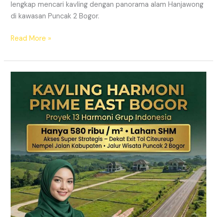
lengkap mencari kavling dengan panorama alam Hanjawong
di kawasan Puncak 2 Bogor.
Read More »
KAVLING
MURAH
SHM
Puncak
2
Bogor
Dekat
Jalur
Wisata