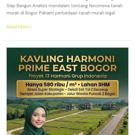
Siap Bangun Analisis mendalam tentang fenomena tanah
murah di Bogor. Pahami perbedaan tanah murah legal
Read More »
Kavling
Hanjawong
Puncak
2
Bogor
–
View
Gunung
&
SHM
Pecah
Sertifikat