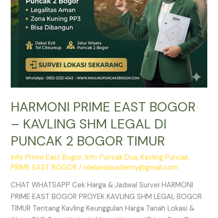
PUNCAK
2
BOGOR
TIMUR
HARMONI PRIME EAST BOGOR
– KAVLING SHM LEGAL DI
PUNCAK 2 BOGOR TIMUR
Info Prime East Bogor
,
Info Puncak Dua
,
Kavling Puncak
,
PRIME EAST BOGOR
/
rdalandacademy@gmail.com
CHAT WHATSAPP Cek Harga & Jadwal Survei HARMONI
PRIME EAST BOGOR PROYEK KAVLING SHM LEGAL BOGOR
TIMUR Tentang Kavling Keunggulan Harga Tanah Lokasi &