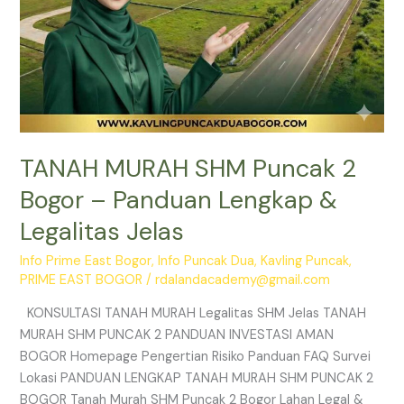
Jelas
TANAH MURAH SHM Puncak 2
Bogor – Panduan Lengkap &
Legalitas Jelas
Info Prime East Bogor
,
Info Puncak Dua
,
Kavling Puncak
,
PRIME EAST BOGOR
/
rdalandacademy@gmail.com
KONSULTASI TANAH MURAH Legalitas SHM Jelas TANAH
MURAH SHM PUNCAK 2 PANDUAN INVESTASI AMAN
BOGOR Homepage Pengertian Risiko Panduan FAQ Survei
Lokasi PANDUAN LENGKAP TANAH MURAH SHM PUNCAK 2
BOGOR Tanah Murah SHM Puncak 2 Bogor Lahan Legal &