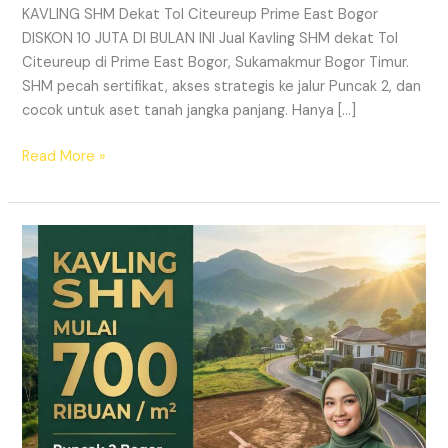
KAVLING SHM Dekat Tol Citeureup Prime East Bogor
DISKON 10 JUTA DI BULAN INI Jual Kavling SHM dekat Tol
Citeureup di Prime East Bogor, Sukamakmur Bogor Timur.
SHM pecah sertifikat, akses strategis ke jalur Puncak 2, dan
cocok untuk aset tanah jangka panjang. Hanya […]
Read More »
HARMONI
PRIME
EAST
BOGOR
–
KAVLING
SHM
LEGAL
DI