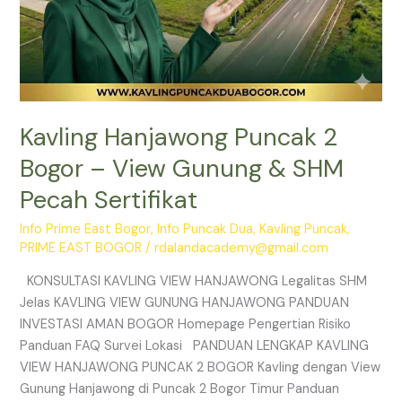
Kavling Hanjawong Puncak 2
Bogor – View Gunung & SHM
Pecah Sertifikat
Info Prime East Bogor
,
Info Puncak Dua
,
Kavling Puncak
,
PRIME EAST BOGOR
/
rdalandacademy@gmail.com
KONSULTASI KAVLING VIEW HANJAWONG Legalitas SHM
Jelas KAVLING VIEW GUNUNG HANJAWONG PANDUAN
INVESTASI AMAN BOGOR Homepage Pengertian Risiko
Panduan FAQ Survei Lokasi PANDUAN LENGKAP KAVLING
VIEW HANJAWONG PUNCAK 2 BOGOR Kavling dengan View
Gunung Hanjawong di Puncak 2 Bogor Timur Panduan