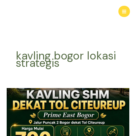
Lewati
ke
konten
kavling bogor lokasi
strategis
KAVLING
HARMONI
PRIME
EAST
BOGOR
|
Tanah