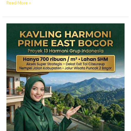
Read More »
KAVLING
HARMONI
PRIME
EAST
BOGOR
|
SHM
Pecah
Sertifikat
|
Dekat
Tol
Citeureup
–
Puncak