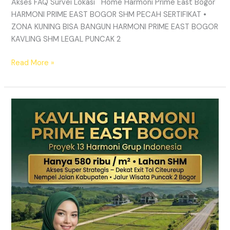
Akses FAQ Survei Lokasi Home Harmoni Prime East Bogor
HARMONI PRIME EAST BOGOR SHM PECAH SERTIFIKAT •
ZONA KUNING BISA BANGUN HARMONI PRIME EAST BOGOR
KAVLING SHM LEGAL PUNCAK 2
Read More »
TANAH
MURAH
SHM
Puncak
2
Bogor
–
Panduan
Lengkap
&
Legalitas