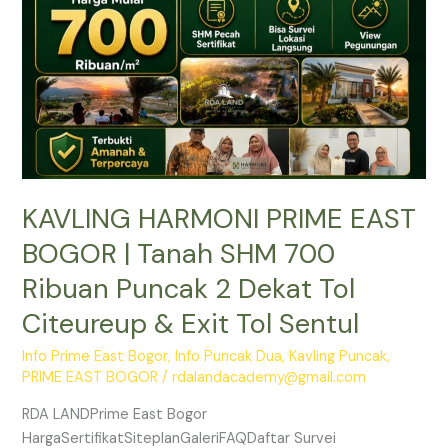
Tanah
SHM
700
Ribuan
Puncak
2
Dekat
Tol
KAVLING HARMONI PRIME EAST
Citeureup
&
BOGOR | Tanah SHM 700
Exit
Ribuan Puncak 2 Dekat Tol
Tol
Sentul
Citeureup & Exit Tol Sentul
Info Prime East Bogor
,
Info Puncak Dua
,
Kavling Puncak
,
PRIME EAST BOGOR
/
rdalandacademy@gmail.com
RDA LANDPrime East Bogor
HargaSertifikatSiteplanGaleriFAQDaftar Survei