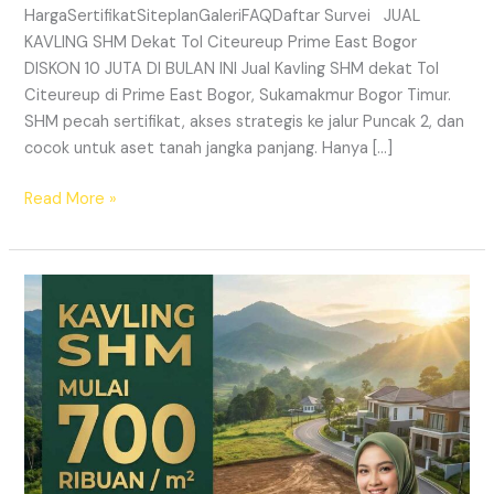
HargaSertifikatSiteplanGaleriFAQDaftar Survei JUAL
KAVLING SHM Dekat Tol Citeureup Prime East Bogor
DISKON 10 JUTA DI BULAN INI Jual Kavling SHM dekat Tol
Citeureup di Prime East Bogor, Sukamakmur Bogor Timur.
SHM pecah sertifikat, akses strategis ke jalur Puncak 2, dan
cocok untuk aset tanah jangka panjang. Hanya […]
Read More »
HARMONI
PRIME
EAST
BOGOR
–
KAVLING
SHM
LEGAL