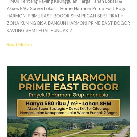
TIMUR Tentang Kavling Keunggulan Harga Tanah Lokasi &
Akses FAQ Survei Lokasi Home Harmoni Prime East Bogor
HARMONI PRIME EAST BOGOR SHM PECAH SERTIFIKAT •
ZONA KUNING BISA BANGUN HARMONI PRIME EAST BOGOR
KAVLING SHM LEGAL PUNCAK 2
Read More »
TANAH
MURAH
SHM
Puncak
2
Bogor
–
Panduan
Lengkap
&