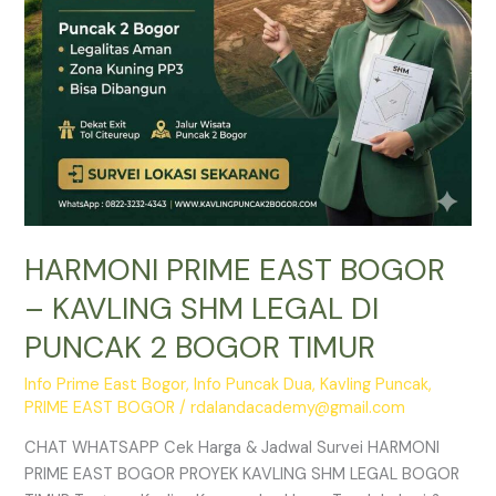
DI
PUNCAK
2
BOGOR
TIMUR
HARMONI PRIME EAST BOGOR
– KAVLING SHM LEGAL DI
PUNCAK 2 BOGOR TIMUR
Info Prime East Bogor
,
Info Puncak Dua
,
Kavling Puncak
,
PRIME EAST BOGOR
/
rdalandacademy@gmail.com
CHAT WHATSAPP Cek Harga & Jadwal Survei HARMONI
PRIME EAST BOGOR PROYEK KAVLING SHM LEGAL BOGOR