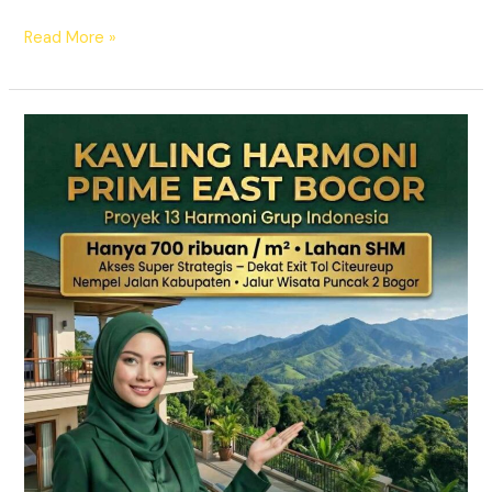
Read More »
KAVLING
HARMONI
PRIME
EAST
BOGOR
|
SHM
Pecah
Sertifikat
|
Dekat
Tol
Citeureup
–