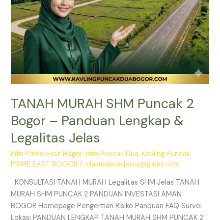
Legalitas
Jelas
TANAH MURAH SHM Puncak 2
Bogor – Panduan Lengkap &
Legalitas Jelas
Info Prime East Bogor
,
Info Puncak Dua
,
Kavling Puncak
,
PRIME EAST BOGOR
/
rdalandacademy@gmail.com
KONSULTASI TANAH MURAH Legalitas SHM Jelas TANAH
MURAH SHM PUNCAK 2 PANDUAN INVESTASI AMAN
BOGOR Homepage Pengertian Risiko Panduan FAQ Survei
Lokasi PANDUAN LENGKAP TANAH MURAH SHM PUNCAK 2