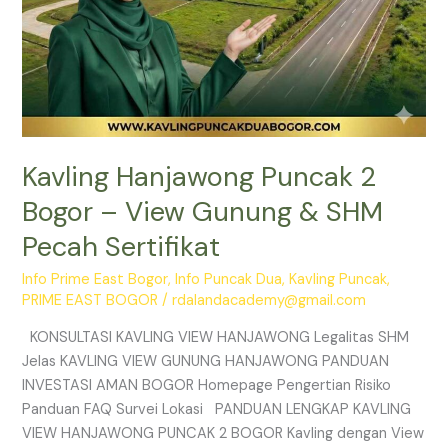
Sertifikat
Kavling Hanjawong Puncak 2
Bogor – View Gunung & SHM
Pecah Sertifikat
Info Prime East Bogor
,
Info Puncak Dua
,
Kavling Puncak
,
PRIME EAST BOGOR
/
rdalandacademy@gmail.com
KONSULTASI KAVLING VIEW HANJAWONG Legalitas SHM
Jelas KAVLING VIEW GUNUNG HANJAWONG PANDUAN
INVESTASI AMAN BOGOR Homepage Pengertian Risiko
Panduan FAQ Survei Lokasi PANDUAN LENGKAP KAVLING
VIEW HANJAWONG PUNCAK 2 BOGOR Kavling dengan View