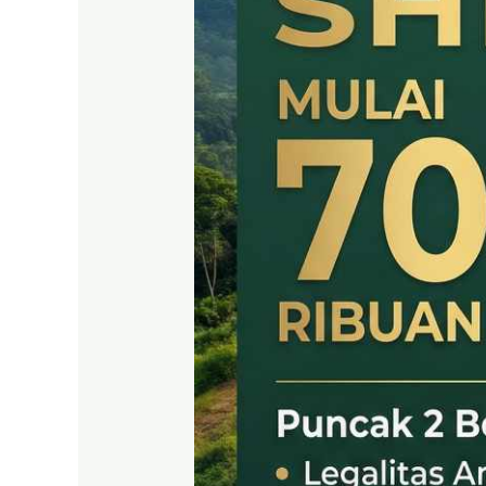
SHM
LEGAL
DI
PUNCAK
2
BOGOR
TIMUR