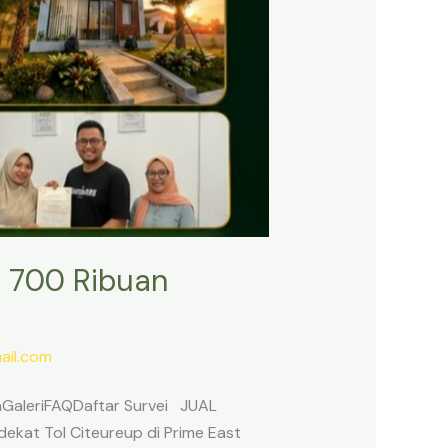
 700 Ribuan
il.com
anGaleriFAQDaftar Survei JUAL
ekat Tol Citeureup di Prime East