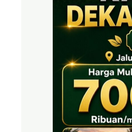
EAST
BOGOR
|
Tanah
SHM
700
Ribuan
Puncak
2
Dekat
Tol
Citeureup
&
Exit
Tol
Sentul