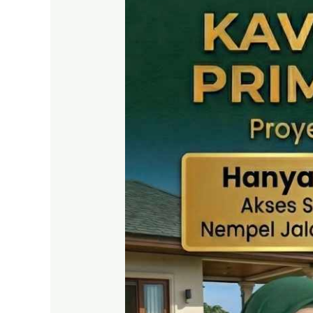
SHM
Puncak
2
Bogor
–
Panduan
Lengkap
&
Legalitas
Jelas