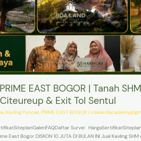
PRIME EAST BOGOR | Tanah SHM
Citeureup & Exit Tol Sentul
ua
,
Kavling Puncak
,
PRIME EAST BOGOR
/
rdalandacademy@gma
ifikatSiteplanGaleriFAQDaftar Survei HargaSertifikatSitepl
me East Bogor DISKON 10 JUTA DI BULAN INI Jual Kavling SHM d