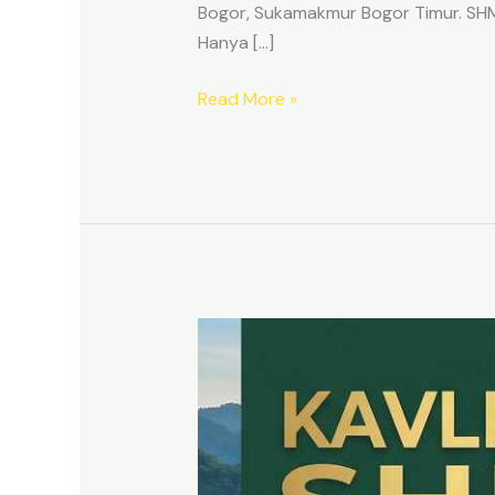
Bogor, Sukamakmur Bogor Timur. SHM p
Hanya […]
Read More »
HARMONI
PRIME
EAST
BOGOR
–
KAVLING