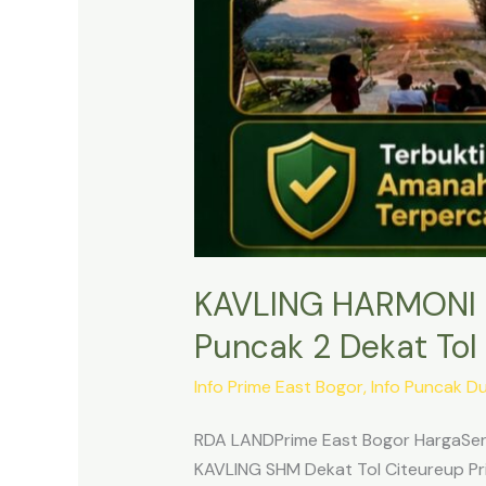
KAVLING HARMONI 
Puncak 2 Dekat Tol 
Info Prime East Bogor
,
Info Puncak D
RDA LANDPrime East Bogor HargaSert
KAVLING SHM Dekat Tol Citeureup Pri