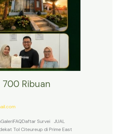
 700 Ribuan
il.com
anGaleriFAQDaftar Survei JUAL
ekat Tol Citeureup di Prime East