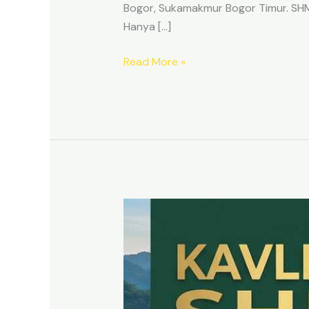
Bogor, Sukamakmur Bogor Timur. SHM p
Hanya […]
Read More »
HARMONI
PRIME
EAST
BOGOR
–
KAVLING