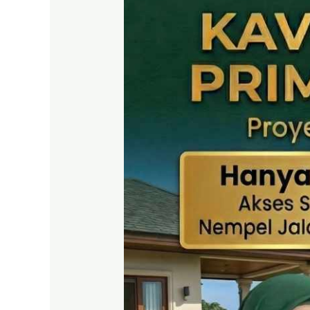
SHM
Puncak
2
Bogor
–
Panduan
Lengkap
&
Legalitas
Jelas