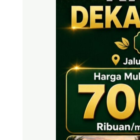
EAST
BOGOR
|
Tanah
SHM
700
Ribuan
Puncak
2
Dekat
Tol
Citeureup
&
Exit
Tol
Sentul