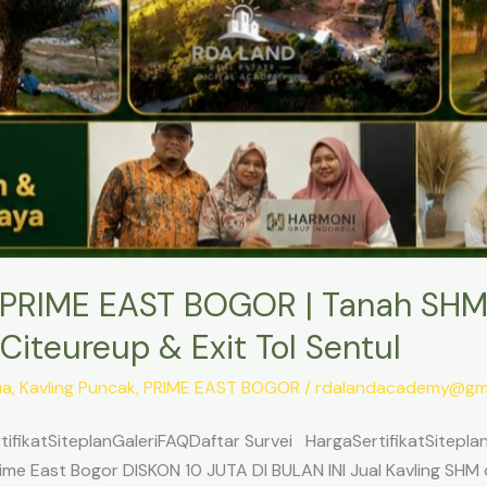
PRIME EAST BOGOR | Tanah SHM
Citeureup & Exit Tol Sentul
ua
,
Kavling Puncak
,
PRIME EAST BOGOR
/
rdalandacademy@gma
ifikatSiteplanGaleriFAQDaftar Survei HargaSertifikatSitepl
me East Bogor DISKON 10 JUTA DI BULAN INI Jual Kavling SHM d