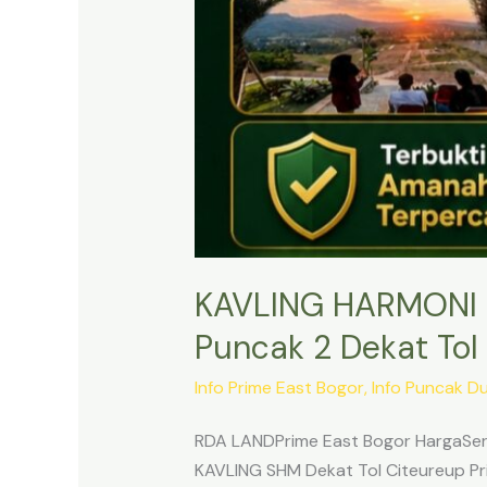
KAVLING HARMONI 
Puncak 2 Dekat Tol 
Info Prime East Bogor
,
Info Puncak D
RDA LANDPrime East Bogor HargaSert
KAVLING SHM Dekat Tol Citeureup Pri