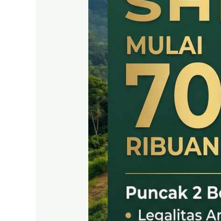
SHM
LEGAL
DI
PUNCAK
2
BOGOR
TIMUR