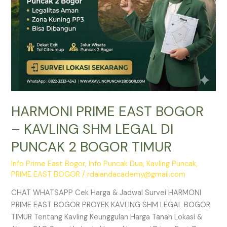
PUNCAK
2
BOGOR
TIMUR
HARMONI PRIME EAST BOGOR
– KAVLING SHM LEGAL DI
PUNCAK 2 BOGOR TIMUR
Info Prime East Bogor
,
Info Puncak Dua
,
Kavling Puncak
,
PRIME EAST BOGOR
/
rdalandacademy@gmail.com
CHAT WHATSAPP Cek Harga & Jadwal Survei HARMONI
PRIME EAST BOGOR PROYEK KAVLING SHM LEGAL BOGOR
TIMUR Tentang Kavling Keunggulan Harga Tanah Lokasi &