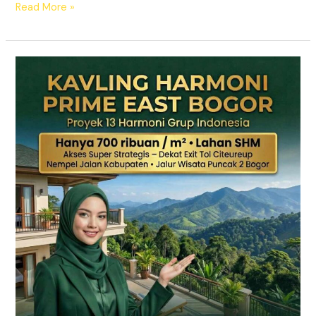
Read More »
KAVLING
HARMONI
PRIME
EAST
BOGOR
|
SHM
Pecah
Sertifikat
|
Dekat
Tol
Citeureup
–
Puncak