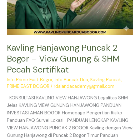
Kavling Hanjawong Puncak 2
Bogor – View Gunung & SHM
Pecah Sertifikat
Info Prime East Bogor
,
Info Puncak Dua
,
Kavling Puncak
,
PRIME EAST BOGOR
/
rdalandacademy@gmail.com
KONSULTASI KAVLING VIEW HANJAWONG Legalitas SHM
Jelas KAVLING VIEW GUNUNG HANJAWONG PANDUAN
INVESTASI AMAN BOGOR Homepage Pengertian Risiko
Panduan FAQ Survei Lokasi PANDUAN LENGKAP KAVLING
VIEW HANJAWONG PUNCAK 2 BOGOR Kavling dengan View
Gunung Hanjawong di Puncak 2 Bogor Timur Panduan