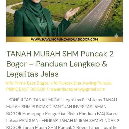
Jelas
TANAH MURAH SHM Puncak 2
Bogor – Panduan Lengkap &
Legalitas Jelas
Info Prime East Bogor
,
Info Puncak Dua
,
Kavling Puncak
,
PRIME EAST BOGOR
/
rdalandacademy@gmail.com
KONSULTASI TANAH MURAH Legalitas SHM Jelas TANAH
MURAH SHM PUNCAK 2 PANDUAN INVESTASI AMAN
BOGOR Homepage Pengertian Risiko Panduan FAQ Survei
Lokasi PANDUAN LENGKAP TANAH MURAH SHM PUNCAK 2
BOGOR Tanah Murah SHM Puncak 2 Bogor Lahan Legal &