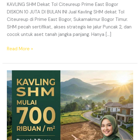
KAVLING SHM Dekat Tol Citeureup Prime East Bogor
DISKON 10 JUTA DI BULAN INI Jual Kavling SHM dekat Tol
Citeureup di Prime East Bogor, Sukamakmur Bogor Timur.
SHM pecah sertifikat, akses strategis ke jalur Puncak 2, dan
cocok untuk aset tanah jangka panjang. Hanya […]
Read More »
HARMONI
PRIME
EAST
BOGOR
–
KAVLING
SHM
LEGAL
DI