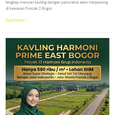
lengkap mencari kavling dengan panorama alam Hanjawong
di kawasan Puncak 2 Bogor.
Read More »
KAVLING
MURAH
SHM
Puncak
2
Bogor
Dekat
Jalur
Wisata