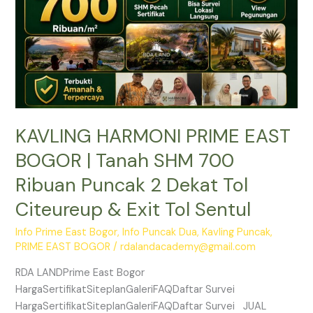
SHM
700
Ribuan
Puncak
2
Dekat
Tol
KAVLING HARMONI PRIME EAST
Citeureup
&
BOGOR | Tanah SHM 700
Exit
Ribuan Puncak 2 Dekat Tol
Tol
Sentul
Citeureup & Exit Tol Sentul
Info Prime East Bogor
,
Info Puncak Dua
,
Kavling Puncak
,
PRIME EAST BOGOR
/
rdalandacademy@gmail.com
RDA LANDPrime East Bogor
HargaSertifikatSiteplanGaleriFAQDaftar Survei
HargaSertifikatSiteplanGaleriFAQDaftar Survei JUAL