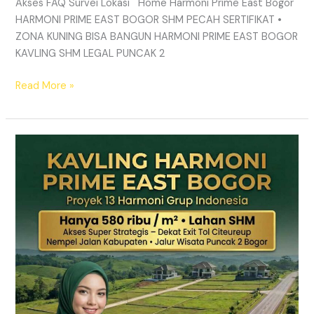
Akses FAQ Survei Lokasi Home Harmoni Prime East Bogor
HARMONI PRIME EAST BOGOR SHM PECAH SERTIFIKAT •
ZONA KUNING BISA BANGUN HARMONI PRIME EAST BOGOR
KAVLING SHM LEGAL PUNCAK 2
Read More »
TANAH
MURAH
SHM
Puncak
2
Bogor
–
Panduan
Lengkap
&
Legalitas