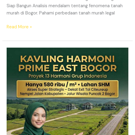
Siap Bangun Analisis mendalam tentang fenomena tanah
murah di Bogor. Pahami perbedaan tanah murah legal
Read More »
Kavling
Hanjawong
Puncak
2
Bogor
–
View
Gunung
&
SHM
Pecah
Sertifikat