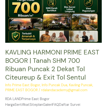
Tanah
SHM
700
Ribuan
Puncak
2
Dekat
Tol
KAVLING HARMONI PRIME EAST
Citeureup
&
BOGOR | Tanah SHM 700
Exit
Ribuan Puncak 2 Dekat Tol
Tol
Sentul
Citeureup & Exit Tol Sentul
Info Prime East Bogor
,
Info Puncak Dua
,
Kavling Puncak
,
PRIME EAST BOGOR
/
rdalandacademy@gmail.com
RDA LANDPrime East Bogor
HargaSertifikatSiteplanGaleriFAQDaftar Survei