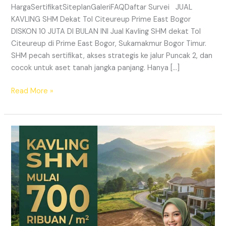
HargaSertifikatSiteplanGaleriFAQDaftar Survei JUAL
KAVLING SHM Dekat Tol Citeureup Prime East Bogor
DISKON 10 JUTA DI BULAN INI Jual Kavling SHM dekat Tol
Citeureup di Prime East Bogor, Sukamakmur Bogor Timur.
SHM pecah sertifikat, akses strategis ke jalur Puncak 2, dan
cocok untuk aset tanah jangka panjang. Hanya […]
Read More »
HARMONI
PRIME
EAST
BOGOR
–
KAVLING
SHM
LEGAL