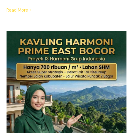
Read More »
KAVLING
HARMONI
PRIME
EAST
BOGOR
|
SHM
Pecah
Sertifikat
|
Dekat
Tol
Citeureup
–