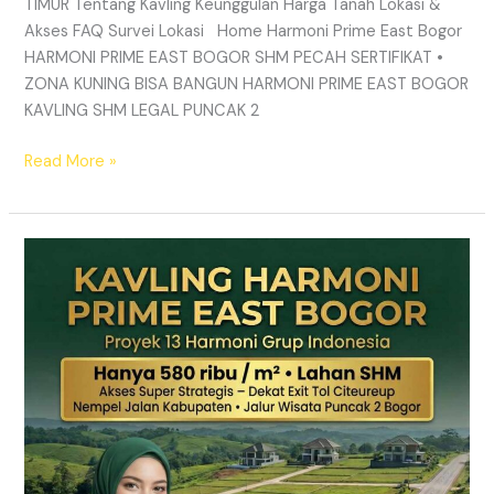
TIMUR Tentang Kavling Keunggulan Harga Tanah Lokasi &
Akses FAQ Survei Lokasi Home Harmoni Prime East Bogor
HARMONI PRIME EAST BOGOR SHM PECAH SERTIFIKAT •
ZONA KUNING BISA BANGUN HARMONI PRIME EAST BOGOR
KAVLING SHM LEGAL PUNCAK 2
Read More »
TANAH
MURAH
SHM
Puncak
2
Bogor
–
Panduan
Lengkap
&