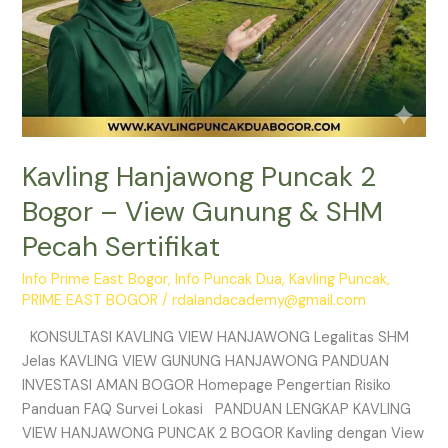
Sertifikat
Kavling Hanjawong Puncak 2
Bogor – View Gunung & SHM
Pecah Sertifikat
Info Prime East Bogor
,
Info Puncak Dua
,
Kavling Puncak
,
PRIME EAST BOGOR
/
rdalandacademy@gmail.com
KONSULTASI KAVLING VIEW HANJAWONG Legalitas SHM
Jelas KAVLING VIEW GUNUNG HANJAWONG PANDUAN
INVESTASI AMAN BOGOR Homepage Pengertian Risiko
Panduan FAQ Survei Lokasi PANDUAN LENGKAP KAVLING
VIEW HANJAWONG PUNCAK 2 BOGOR Kavling dengan View