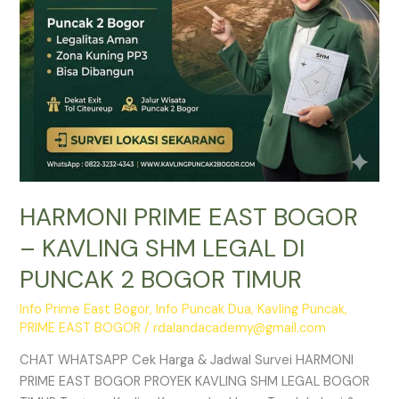
DI
PUNCAK
2
BOGOR
TIMUR
HARMONI PRIME EAST BOGOR
– KAVLING SHM LEGAL DI
PUNCAK 2 BOGOR TIMUR
Info Prime East Bogor
,
Info Puncak Dua
,
Kavling Puncak
,
PRIME EAST BOGOR
/
rdalandacademy@gmail.com
CHAT WHATSAPP Cek Harga & Jadwal Survei HARMONI
PRIME EAST BOGOR PROYEK KAVLING SHM LEGAL BOGOR