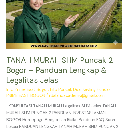
Legalitas
Jelas
TANAH MURAH SHM Puncak 2
Bogor – Panduan Lengkap &
Legalitas Jelas
Info Prime East Bogor
,
Info Puncak Dua
,
Kavling Puncak
,
PRIME EAST BOGOR
/
rdalandacademy@gmail.com
KONSULTASI TANAH MURAH Legalitas SHM Jelas TANAH
MURAH SHM PUNCAK 2 PANDUAN INVESTASI AMAN
BOGOR Homepage Pengertian Risiko Panduan FAQ Survei
Lokasi PANDUAN LENGKAP TANAH MURAH SHM PUNCAK 2