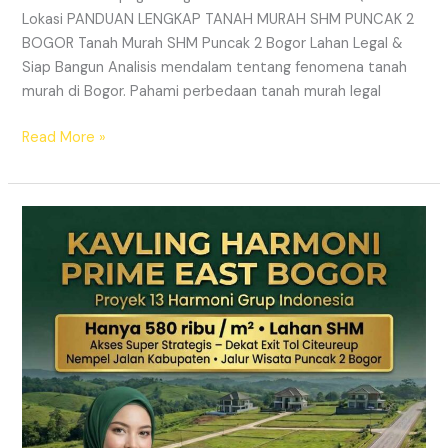
Lokasi PANDUAN LENGKAP TANAH MURAH SHM PUNCAK 2
BOGOR Tanah Murah SHM Puncak 2 Bogor Lahan Legal &
Siap Bangun Analisis mendalam tentang fenomena tanah
murah di Bogor. Pahami perbedaan tanah murah legal
Read More »
Kavling
Hanjawong
Puncak
2
Bogor
–
View
Gunung
&
SHM