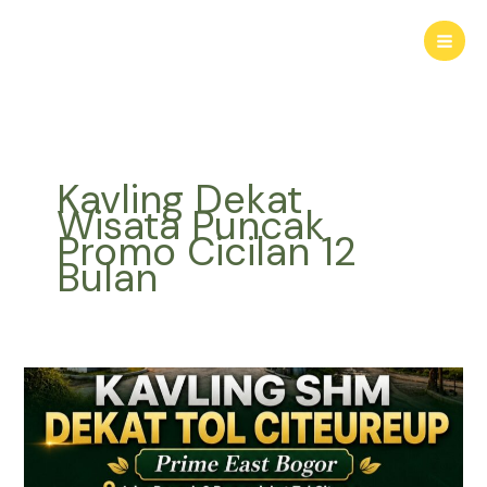
Lewati
ke
konten
Kavling Dekat
Wisata Puncak
Promo Cicilan 12
Bulan
KAVLING
HARMONI
PRIME
EAST
BOGOR