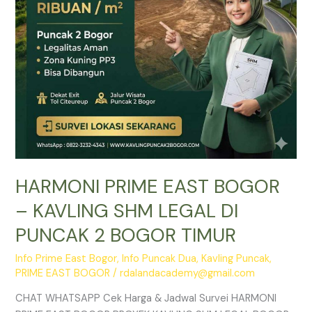
LEGAL
DI
PUNCAK
2
BOGOR
TIMUR
HARMONI PRIME EAST BOGOR
– KAVLING SHM LEGAL DI
PUNCAK 2 BOGOR TIMUR
Info Prime East Bogor
,
Info Puncak Dua
,
Kavling Puncak
,
PRIME EAST BOGOR
/
rdalandacademy@gmail.com
CHAT WHATSAPP Cek Harga & Jadwal Survei HARMONI