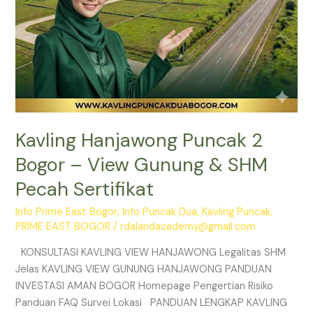
Pecah
Sertifikat
Kavling Hanjawong Puncak 2
Bogor – View Gunung & SHM
Pecah Sertifikat
Info Prime East Bogor
,
Info Puncak Dua
,
Kavling Puncak
,
PRIME EAST BOGOR
/
rdalandacademy@gmail.com
KONSULTASI KAVLING VIEW HANJAWONG Legalitas SHM
Jelas KAVLING VIEW GUNUNG HANJAWONG PANDUAN
INVESTASI AMAN BOGOR Homepage Pengertian Risiko
Panduan FAQ Survei Lokasi PANDUAN LENGKAP KAVLING