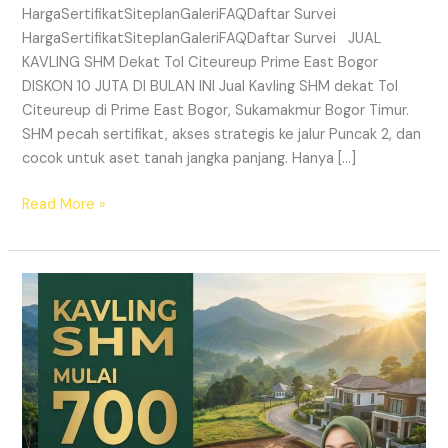
HargaSertifikatSiteplanGaleriFAQDaftar Survei
HargaSertifikatSiteplanGaleriFAQDaftar Survei JUAL
KAVLING SHM Dekat Tol Citeureup Prime East Bogor
DISKON 10 JUTA DI BULAN INI Jual Kavling SHM dekat Tol
Citeureup di Prime East Bogor, Sukamakmur Bogor Timur.
SHM pecah sertifikat, akses strategis ke jalur Puncak 2, dan
cocok untuk aset tanah jangka panjang. Hanya […]
Read More »
HARMONI
PRIME
EAST
BOGOR
–
KAVLING
SHM