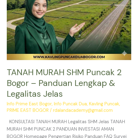
&
Legalitas
Jelas
TANAH MURAH SHM Puncak 2
Bogor – Panduan Lengkap &
Legalitas Jelas
Info Prime East Bogor
,
Info Puncak Dua
,
Kavling Puncak
,
PRIME EAST BOGOR
/
rdalandacademy@gmail.com
KONSULTASI TANAH MURAH Legalitas SHM Jelas TANAH
MURAH SHM PUNCAK 2 PANDUAN INVESTASI AMAN
BOGOR Homepage Pengertian Risiko Panduan FAQ Survei