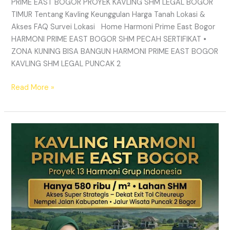
PRIME EAST BOGOR PROYEK KAVLING SHM LEGAL BOGOR
TIMUR Tentang Kavling Keunggulan Harga Tanah Lokasi &
Akses FAQ Survei Lokasi Home Harmoni Prime East Bogor
HARMONI PRIME EAST BOGOR SHM PECAH SERTIFIKAT •
ZONA KUNING BISA BANGUN HARMONI PRIME EAST BOGOR
KAVLING SHM LEGAL PUNCAK 2
Read More »
TANAH
MURAH
SHM
Puncak
2
Bogor
–
Panduan
Lengkap