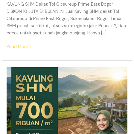
KAVLING SHM Dekat Tol Citeureup Prime East Bogor
DISKON 10 JUTA DI BULAN INI Jual Kavling SHM dekat Tol
Citeureup di Prime East Bogor, Sukamakmur Bogor Timur.
SHM pecah sertifikat, akses strategis ke jalur Puncak 2, dan
cocok untuk aset tanah jangka panjang. Hanya […]
Read More »
HARMONI
PRIME
EAST
BOGOR
–
KAVLING
SHM
LEGAL
DI