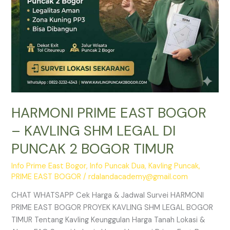
PUNCAK
2
BOGOR
TIMUR
HARMONI PRIME EAST BOGOR
– KAVLING SHM LEGAL DI
PUNCAK 2 BOGOR TIMUR
Info Prime East Bogor
,
Info Puncak Dua
,
Kavling Puncak
,
PRIME EAST BOGOR
/
rdalandacademy@gmail.com
CHAT WHATSAPP Cek Harga & Jadwal Survei HARMONI
PRIME EAST BOGOR PROYEK KAVLING SHM LEGAL BOGOR
TIMUR Tentang Kavling Keunggulan Harga Tanah Lokasi &