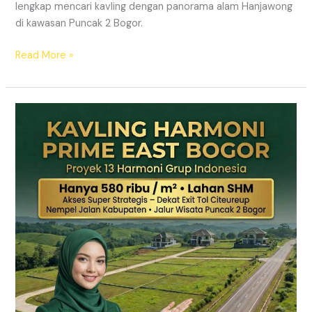
lengkap mencari kavling dengan panorama alam Hanjawong
di kawasan Puncak 2 Bogor.
Read More »
KAVLING
MURAH
SHM
Puncak
2
Bogor
Dekat
Jalur
Wisata