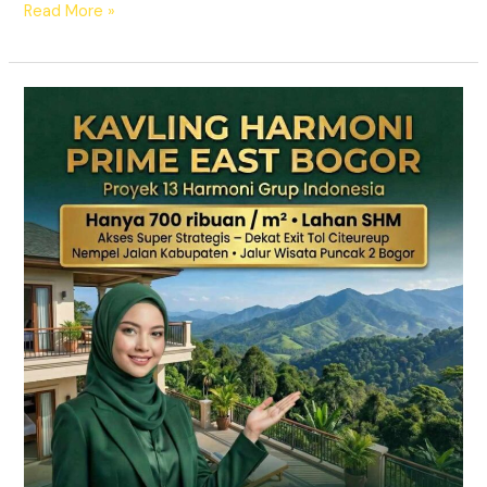
Read More »
KAVLING
HARMONI
PRIME
EAST
BOGOR
|
SHM
Pecah
Sertifikat
|
Dekat
Tol
Citeureup
–
Puncak