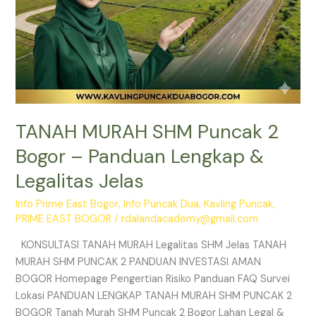
Jelas
TANAH MURAH SHM Puncak 2
Bogor – Panduan Lengkap &
Legalitas Jelas
Info Prime East Bogor
,
Info Puncak Dua
,
Kavling Puncak
,
PRIME EAST BOGOR
/
rdalandacademy@gmail.com
KONSULTASI TANAH MURAH Legalitas SHM Jelas TANAH
MURAH SHM PUNCAK 2 PANDUAN INVESTASI AMAN
BOGOR Homepage Pengertian Risiko Panduan FAQ Survei
Lokasi PANDUAN LENGKAP TANAH MURAH SHM PUNCAK 2
BOGOR Tanah Murah SHM Puncak 2 Bogor Lahan Legal &