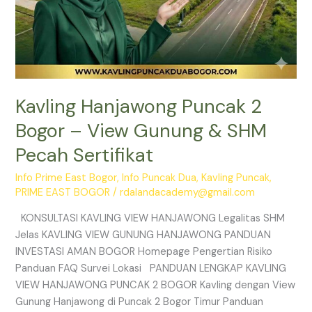
Kavling Hanjawong Puncak 2
Bogor – View Gunung & SHM
Pecah Sertifikat
Info Prime East Bogor
,
Info Puncak Dua
,
Kavling Puncak
,
PRIME EAST BOGOR
/
rdalandacademy@gmail.com
KONSULTASI KAVLING VIEW HANJAWONG Legalitas SHM
Jelas KAVLING VIEW GUNUNG HANJAWONG PANDUAN
INVESTASI AMAN BOGOR Homepage Pengertian Risiko
Panduan FAQ Survei Lokasi PANDUAN LENGKAP KAVLING
VIEW HANJAWONG PUNCAK 2 BOGOR Kavling dengan View
Gunung Hanjawong di Puncak 2 Bogor Timur Panduan