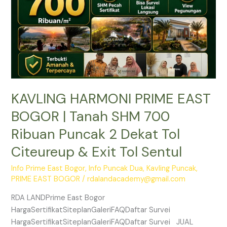
SHM
700
Ribuan
Puncak
2
Dekat
Tol
KAVLING HARMONI PRIME EAST
Citeureup
&
BOGOR | Tanah SHM 700
Exit
Ribuan Puncak 2 Dekat Tol
Tol
Sentul
Citeureup & Exit Tol Sentul
Info Prime East Bogor
,
Info Puncak Dua
,
Kavling Puncak
,
PRIME EAST BOGOR
/
rdalandacademy@gmail.com
RDA LANDPrime East Bogor
HargaSertifikatSiteplanGaleriFAQDaftar Survei
HargaSertifikatSiteplanGaleriFAQDaftar Survei JUAL