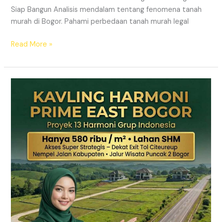
Siap Bangun Analisis mendalam tentang fenomena tanah
murah di Bogor. Pahami perbedaan tanah murah legal
Read More »
Kavling
Hanjawong
Puncak
2
Bogor
–
View
Gunung
&
SHM
Pecah
Sertifikat