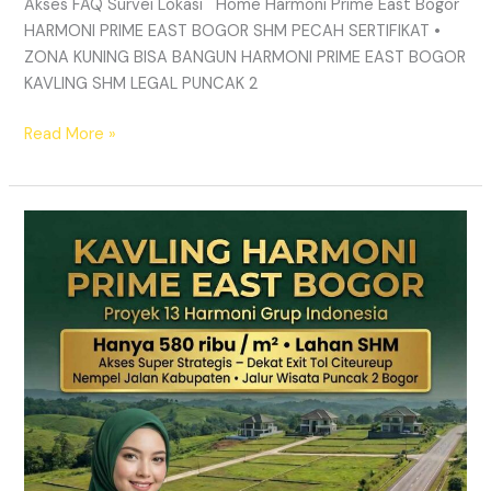
Akses FAQ Survei Lokasi Home Harmoni Prime East Bogor
HARMONI PRIME EAST BOGOR SHM PECAH SERTIFIKAT •
ZONA KUNING BISA BANGUN HARMONI PRIME EAST BOGOR
KAVLING SHM LEGAL PUNCAK 2
Read More »
TANAH
MURAH
SHM
Puncak
2
Bogor
–
Panduan
Lengkap
&
Legalitas