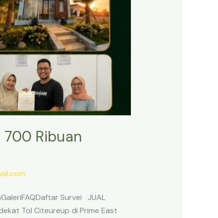
 700 Ribuan
il.com
anGaleriFAQDaftar Survei JUAL
ekat Tol Citeureup di Prime East