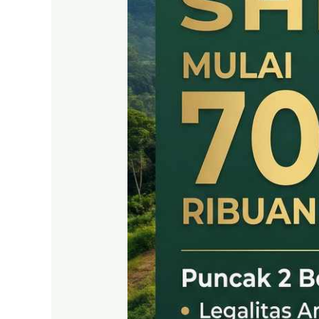
SHM
LEGAL
DI
PUNCAK
2
BOGOR
TIMUR