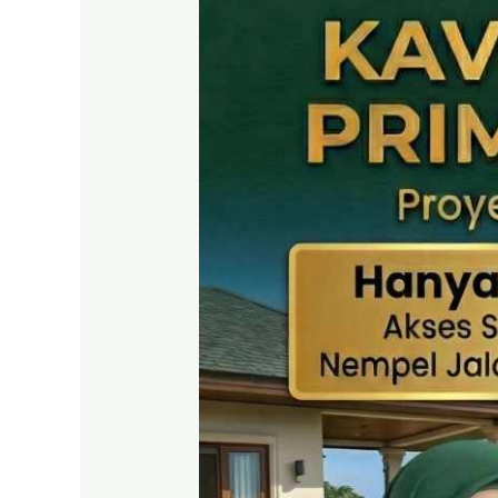
SHM
Puncak
2
Bogor
–
Panduan
Lengkap
&
Legalitas
Jelas