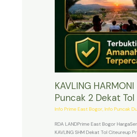
KAVLING HARMONI 
Puncak 2 Dekat Tol 
Info Prime East Bogor
,
Info Puncak D
RDA LANDPrime East Bogor HargaSert
KAVLING SHM Dekat Tol Citeureup Pri