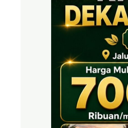
EAST
BOGOR
|
Tanah
SHM
700
Ribuan
Puncak
2
Dekat
Tol
Citeureup
&
Exit
Tol
Sentul