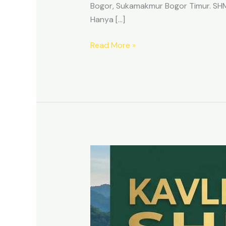
Bogor, Sukamakmur Bogor Timur. SHM p
Hanya […]
Read More »
HARMONI
PRIME
EAST
BOGOR
–
KAVLING