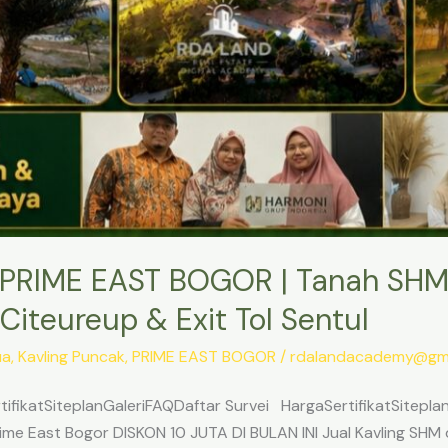
PRIME EAST BOGOR | Tanah SHM
Citeureup & Exit Tol Sentul
ua
,
Kavling Puncak
,
PRIME EAST BOGOR
/
rdalandacademy@gma
ifikatSiteplanGaleriFAQDaftar Survei HargaSertifikatSitepl
me East Bogor DISKON 10 JUTA DI BULAN INI Jual Kavling SHM d