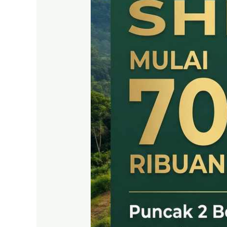
KAVLING
SHM
LEGAL
DI
PUNCAK
2
BOGOR
TIMUR