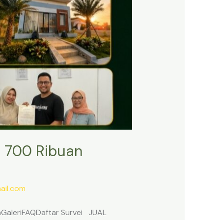
 700 Ribuan
il.com
anGaleriFAQDaftar Survei JUAL