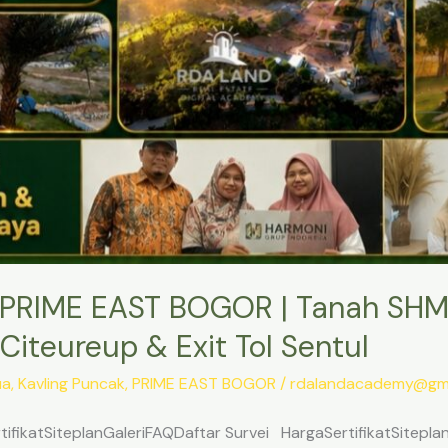
PRIME EAST BOGOR | Tanah SHM
Citeureup & Exit Tol Sentul
ua
,
Kavling Puncak
,
PRIME EAST BOGOR
/
rdalandacademy@gma
ifikatSiteplanGaleriFAQDaftar Survei HargaSertifikatSitepl