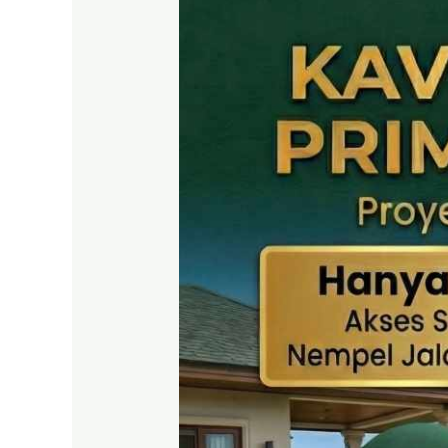
MURAH
SHM
Puncak
2
Bogor
–
Panduan
Lengkap
&
Legalitas
Jelas