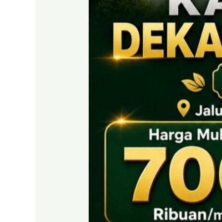
PRIME
EAST
BOGOR
|
Tanah
SHM
700
Ribuan
Puncak
2
Dekat
Tol
Citeureup
&
Exit
Tol
Sentul