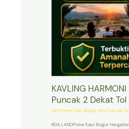
KAVLING HARMONI 
Puncak 2 Dekat Tol 
Info Prime East Bogor
,
Info Puncak D
RDA LANDPrime East Bogor HargaSert