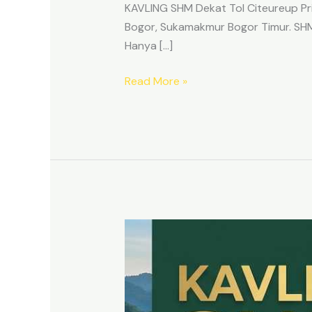
KAVLING SHM Dekat Tol Citeureup Pri
Bogor, Sukamakmur Bogor Timur. SHM p
Hanya […]
Read More »
HARMONI
PRIME
EAST
BOGOR
–