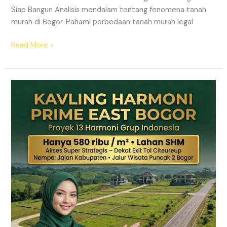
Siap Bangun Analisis mendalam tentang fenomena tanah
murah di Bogor. Pahami perbedaan tanah murah legal
Read More »
Kavling
Hanjawong
Puncak
2
Bogor
–
View
Gunung
&
SHM
Pecah
Sertifikat