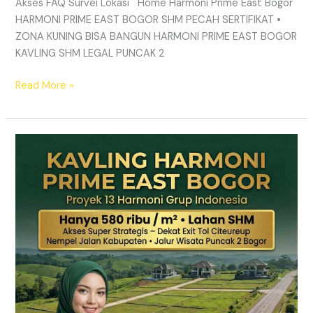
Akses FAQ Survei Lokasi Home Harmoni Prime East Bogor
HARMONI PRIME EAST BOGOR SHM PECAH SERTIFIKAT •
ZONA KUNING BISA BANGUN HARMONI PRIME EAST BOGOR
KAVLING SHM LEGAL PUNCAK 2
Read More »
TANAH
MURAH
SHM
Puncak
2
Bogor
–
Panduan
Lengkap
&
Legalitas