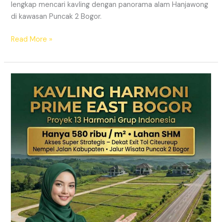
lengkap mencari kavling dengan panorama alam Hanjawong
di kawasan Puncak 2 Bogor.
Read More »
KAVLING
MURAH
SHM
Puncak
2
Bogor
Dekat
Jalur
Wisata