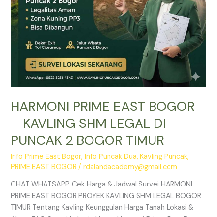
PUNCAK
2
BOGOR
TIMUR
HARMONI PRIME EAST BOGOR
– KAVLING SHM LEGAL DI
PUNCAK 2 BOGOR TIMUR
Info Prime East Bogor
,
Info Puncak Dua
,
Kavling Puncak
,
PRIME EAST BOGOR
/
rdalandacademy@gmail.com
CHAT WHATSAPP Cek Harga & Jadwal Survei HARMONI
PRIME EAST BOGOR PROYEK KAVLING SHM LEGAL BOGOR
TIMUR Tentang Kavling Keunggulan Harga Tanah Lokasi &