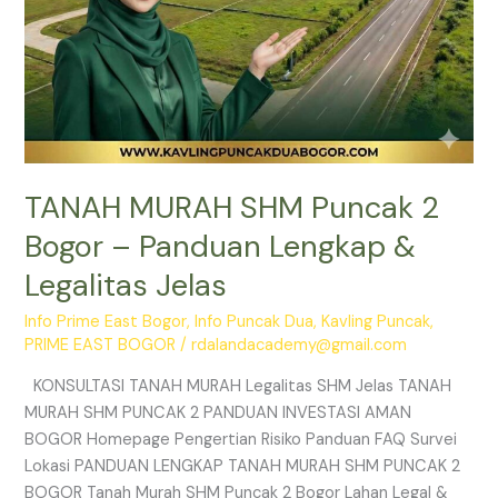
Jelas
TANAH MURAH SHM Puncak 2
Bogor – Panduan Lengkap &
Legalitas Jelas
Info Prime East Bogor
,
Info Puncak Dua
,
Kavling Puncak
,
PRIME EAST BOGOR
/
rdalandacademy@gmail.com
KONSULTASI TANAH MURAH Legalitas SHM Jelas TANAH
MURAH SHM PUNCAK 2 PANDUAN INVESTASI AMAN
BOGOR Homepage Pengertian Risiko Panduan FAQ Survei
Lokasi PANDUAN LENGKAP TANAH MURAH SHM PUNCAK 2
BOGOR Tanah Murah SHM Puncak 2 Bogor Lahan Legal &