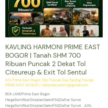
SHM
700
Ribuan
Puncak
2
Dekat
Tol
KAVLING HARMONI PRIME EAST
Citeureup
&
BOGOR | Tanah SHM 700
Exit
Ribuan Puncak 2 Dekat Tol
Tol
Sentul
Citeureup & Exit Tol Sentul
Info Prime East Bogor
,
Info Puncak Dua
,
Kavling Puncak
,
PRIME EAST BOGOR
/
rdalandacademy@gmail.com
RDA LANDPrime East Bogor
HargaSertifikatSiteplanGaleriFAQDaftar Survei
HargaSertifikatSiteplanGaleriFAQDaftar Survei JUAL