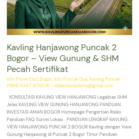
Kavling Hanjawong Puncak 2
Bogor – View Gunung & SHM
Pecah Sertifikat
Info Prime East Bogor
,
Info Puncak Dua
,
Kavling Puncak
,
PRIME EAST BOGOR
/
rdalandacademy@gmail.com
KONSULTASI KAVLING VIEW HANJAWONG Legalitas SHM
Jelas KAVLING VIEW GUNUNG HANJAWONG PANDUAN
INVESTASI AMAN BOGOR Homepage Pengertian Risiko
Panduan FAQ Survei Lokasi PANDUAN LENGKAP KAVLING
VIEW HANJAWONG PUNCAK 2 BOGOR Kavling dengan View
Gunung Hanjawong di Puncak 2 Bogor Timur Panduan