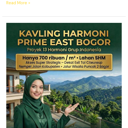
Read More »
KAVLING
HARMONI
PRIME
EAST
BOGOR
|
SHM
Pecah
Sertifikat
|
Dekat
Tol
Citeureup
–
Puncak