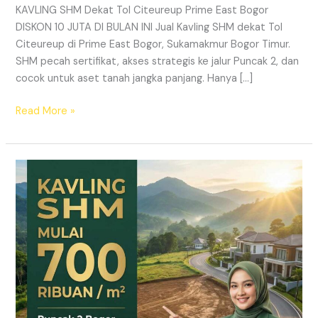
KAVLING SHM Dekat Tol Citeureup Prime East Bogor
DISKON 10 JUTA DI BULAN INI Jual Kavling SHM dekat Tol
Citeureup di Prime East Bogor, Sukamakmur Bogor Timur.
SHM pecah sertifikat, akses strategis ke jalur Puncak 2, dan
cocok untuk aset tanah jangka panjang. Hanya […]
Read More »
HARMONI
PRIME
EAST
BOGOR
–
KAVLING
SHM
LEGAL
DI