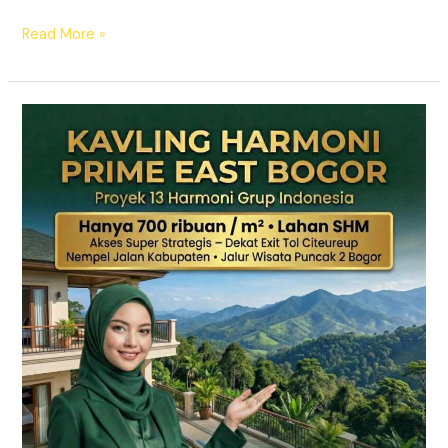
Read More »
KAVLING
HARMONI
PRIME
EAST
BOGOR
|
SHM
Pecah
Sertifikat
|
Dekat
Tol
Citeureup
–