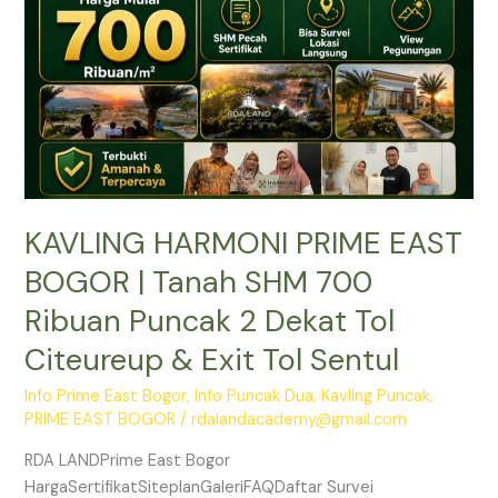
Tanah
SHM
700
Ribuan
Puncak
2
Dekat
Tol
KAVLING HARMONI PRIME EAST
Citeureup
&
BOGOR | Tanah SHM 700
Exit
Ribuan Puncak 2 Dekat Tol
Tol
Sentul
Citeureup & Exit Tol Sentul
Info Prime East Bogor
,
Info Puncak Dua
,
Kavling Puncak
,
PRIME EAST BOGOR
/
rdalandacademy@gmail.com
RDA LANDPrime East Bogor
HargaSertifikatSiteplanGaleriFAQDaftar Survei