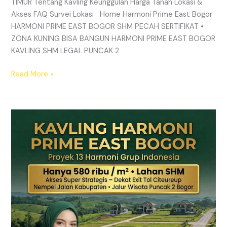
TIMUR Tentang Kavling Keunggulan Harga Tanah Lokasi &
Akses FAQ Survei Lokasi Home Harmoni Prime East Bogor
HARMONI PRIME EAST BOGOR SHM PECAH SERTIFIKAT •
ZONA KUNING BISA BANGUN HARMONI PRIME EAST BOGOR
KAVLING SHM LEGAL PUNCAK 2
Read More »
TANAH
MURAH
SHM
Puncak
2
Bogor
–
Panduan
Lengkap
&