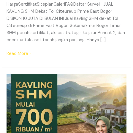
HargaSertifikatSiteplanGaleriFAQDaftar Survei JUAL
KAVLING SHM Dekat Tol Citeureup Prime East Bogor
DISKON 10 JUTA DI BULAN INI Jual Kavling SHM dekat Tol
Citeureup di Prime East Bogor, Sukamakmur Bogor Timur.
SHM pecah sertifikat, akses strategis ke jalur Puncak 2, dan
cocok untuk aset tanah jangka panjang. Hanya […]
Read More »
HARMONI
PRIME
EAST
BOGOR
–
KAVLING
SHM
LEGAL