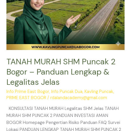
Legalitas
Jelas
TANAH MURAH SHM Puncak 2
Bogor – Panduan Lengkap &
Legalitas Jelas
Info Prime East Bogor
,
Info Puncak Dua
,
Kavling Puncak
,
PRIME EAST BOGOR
/
rdalandacademy@gmail.com
KONSULTASI TANAH MURAH Legalitas SHM Jelas TANAH
MURAH SHM PUNCAK 2 PANDUAN INVESTASI AMAN
BOGOR Homepage Pengertian Risiko Panduan FAQ Survei
Lokasi PANDUAN LENGKAP TANAH MURAH SHM PUNCAK 2