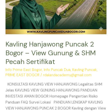
Sertifikat
Kavling Hanjawong Puncak 2
Bogor – View Gunung & SHM
Pecah Sertifikat
Info Prime East Bogor
,
Info Puncak Dua
,
Kavling Puncak
,
PRIME EAST BOGOR
/
rdalandacademy@gmail.com
KONSULTASI KAVLING VIEW HANJAWONG Legalitas SHM
Jelas KAVLING VIEW GUNUNG HANJAWONG PANDUAN
INVESTASI AMAN BOGOR Homepage Pengertian Risiko
Panduan FAQ Survei Lokasi PANDUAN LENGKAP KAVLING
VIEW HANJAWONG PUNCAK 2 BOGOR Kavling dengan View