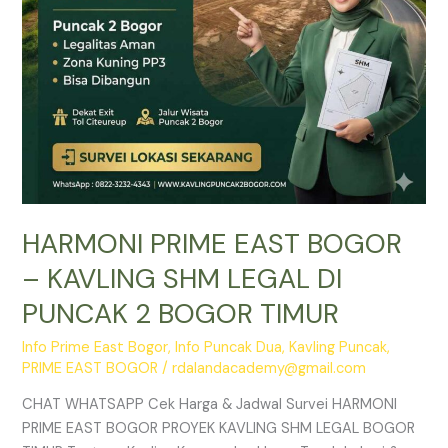
DI
PUNCAK
2
BOGOR
TIMUR
HARMONI PRIME EAST BOGOR
– KAVLING SHM LEGAL DI
PUNCAK 2 BOGOR TIMUR
Info Prime East Bogor
,
Info Puncak Dua
,
Kavling Puncak
,
PRIME EAST BOGOR
/
rdalandacademy@gmail.com
CHAT WHATSAPP Cek Harga & Jadwal Survei HARMONI
PRIME EAST BOGOR PROYEK KAVLING SHM LEGAL BOGOR