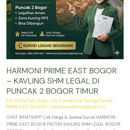
DI
PUNCAK
2
BOGOR
TIMUR
HARMONI PRIME EAST BOGOR
– KAVLING SHM LEGAL DI
PUNCAK 2 BOGOR TIMUR
Info Prime East Bogor
,
Info Puncak Dua
,
Kavling Puncak
,
PRIME EAST BOGOR
/
rdalandacademy@gmail.com
CHAT WHATSAPP Cek Harga & Jadwal Survei HARMONI
PRIME EAST BOGOR PROYEK KAVLING SHM LEGAL BOGOR