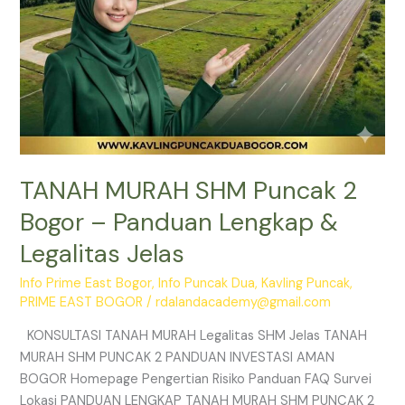
Legalitas
Jelas
TANAH MURAH SHM Puncak 2
Bogor – Panduan Lengkap &
Legalitas Jelas
Info Prime East Bogor
,
Info Puncak Dua
,
Kavling Puncak
,
PRIME EAST BOGOR
/
rdalandacademy@gmail.com
KONSULTASI TANAH MURAH Legalitas SHM Jelas TANAH
MURAH SHM PUNCAK 2 PANDUAN INVESTASI AMAN
BOGOR Homepage Pengertian Risiko Panduan FAQ Survei
Lokasi PANDUAN LENGKAP TANAH MURAH SHM PUNCAK 2