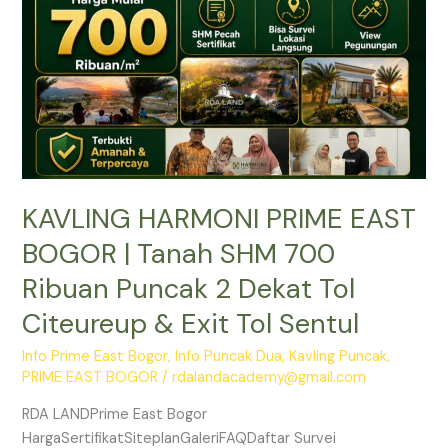
Tanah
SHM
700
Ribuan
Puncak
2
Dekat
Tol
KAVLING HARMONI PRIME EAST
Citeureup
&
BOGOR | Tanah SHM 700
Exit
Ribuan Puncak 2 Dekat Tol
Tol
Sentul
Citeureup & Exit Tol Sentul
Info Prime East Bogor
,
Info Puncak Dua
,
Kavling Puncak
,
PRIME EAST BOGOR
/
rdalandacademy@gmail.com
RDA LANDPrime East Bogor
HargaSertifikatSiteplanGaleriFAQDaftar Survei