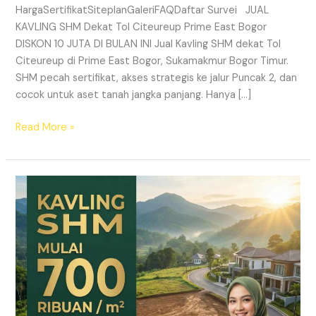
HargaSertifikatSiteplanGaleriFAQDaftar Survei JUAL
KAVLING SHM Dekat Tol Citeureup Prime East Bogor
DISKON 10 JUTA DI BULAN INI Jual Kavling SHM dekat Tol
Citeureup di Prime East Bogor, Sukamakmur Bogor Timur.
SHM pecah sertifikat, akses strategis ke jalur Puncak 2, dan
cocok untuk aset tanah jangka panjang. Hanya […]
Read More »
HARMONI
PRIME
EAST
BOGOR
–
KAVLING
SHM
LEGAL