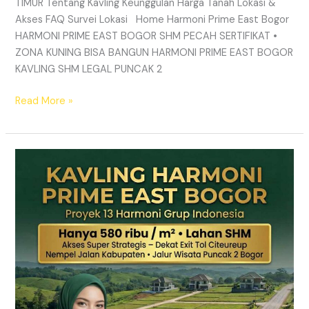
TIMUR Tentang Kavling Keunggulan Harga Tanah Lokasi &
Akses FAQ Survei Lokasi Home Harmoni Prime East Bogor
HARMONI PRIME EAST BOGOR SHM PECAH SERTIFIKAT •
ZONA KUNING BISA BANGUN HARMONI PRIME EAST BOGOR
KAVLING SHM LEGAL PUNCAK 2
Read More »
TANAH
MURAH
SHM
Puncak
2
Bogor
–
Panduan
Lengkap
&