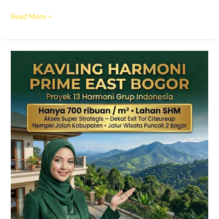
Read More »
KAVLING
HARMONI
PRIME
EAST
BOGOR
|
SHM
Pecah
Sertifikat
|
Dekat
Tol
Citeureup
–