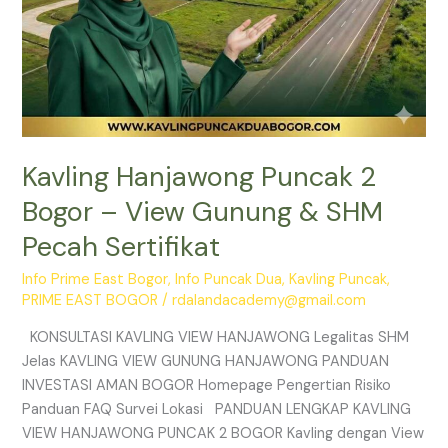
Sertifikat
Kavling Hanjawong Puncak 2
Bogor – View Gunung & SHM
Pecah Sertifikat
Info Prime East Bogor
,
Info Puncak Dua
,
Kavling Puncak
,
PRIME EAST BOGOR
/
rdalandacademy@gmail.com
KONSULTASI KAVLING VIEW HANJAWONG Legalitas SHM
Jelas KAVLING VIEW GUNUNG HANJAWONG PANDUAN
INVESTASI AMAN BOGOR Homepage Pengertian Risiko
Panduan FAQ Survei Lokasi PANDUAN LENGKAP KAVLING
VIEW HANJAWONG PUNCAK 2 BOGOR Kavling dengan View