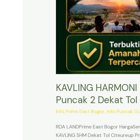
KAVLING HARMONI 
Puncak 2 Dekat Tol 
Info Prime East Bogor
,
Info Puncak D
RDA LANDPrime East Bogor HargaSert
KAVLING SHM Dekat Tol Citeureup Pri