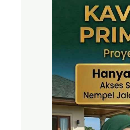
SHM
Puncak
2
Bogor
–
Panduan
Lengkap
&
Legalitas
Jelas