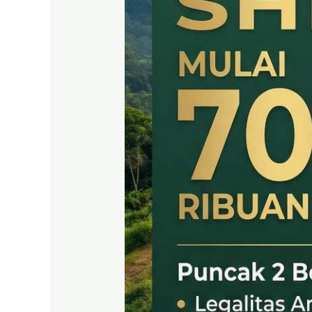
SHM
LEGAL
DI
PUNCAK
2
BOGOR
TIMUR