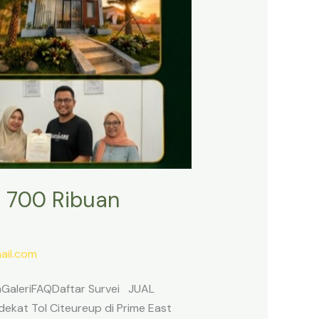
 700 Ribuan
il.com
anGaleriFAQDaftar Survei JUAL
ekat Tol Citeureup di Prime East