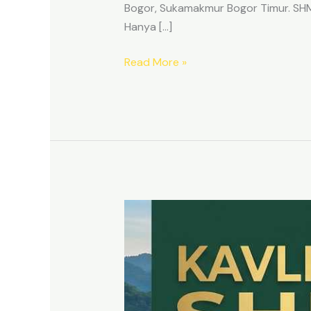
Bogor, Sukamakmur Bogor Timur. SHM p
Hanya […]
Read More »
HARMONI
PRIME
EAST
BOGOR
–
KAVLING