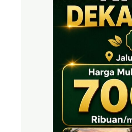
EAST
BOGOR
|
Tanah
SHM
700
Ribuan
Puncak
2
Dekat
Tol
Citeureup
&
Exit
Tol
Sentul