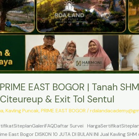
PRIME EAST BOGOR | Tanah SHM
Citeureup & Exit Tol Sentul
ua
,
Kavling Puncak
,
PRIME EAST BOGOR
/
rdalandacademy@gma
ifikatSiteplanGaleriFAQDaftar Survei HargaSertifikatSitepl
me East Bogor DISKON 10 JUTA DI BULAN INI Jual Kavling SHM d