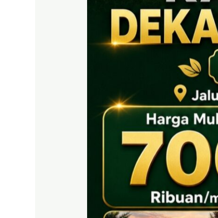
EAST
BOGOR
|
Tanah
SHM
700
Ribuan
Puncak
2
Dekat
Tol
Citeureup
&
Exit
Tol
Sentul