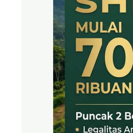
SHM
LEGAL
DI
PUNCAK
2
BOGOR
TIMUR