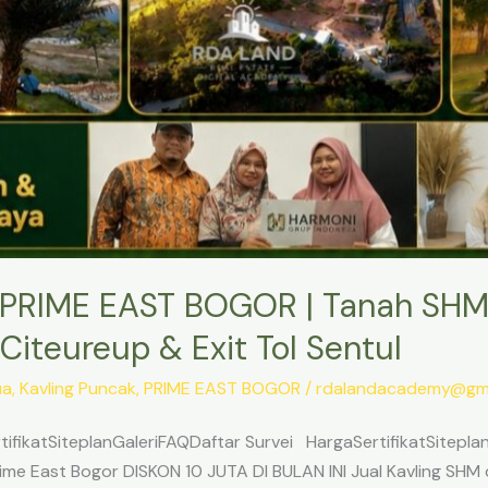
PRIME EAST BOGOR | Tanah SHM
Citeureup & Exit Tol Sentul
ua
,
Kavling Puncak
,
PRIME EAST BOGOR
/
rdalandacademy@gma
ifikatSiteplanGaleriFAQDaftar Survei HargaSertifikatSitepl
me East Bogor DISKON 10 JUTA DI BULAN INI Jual Kavling SHM d