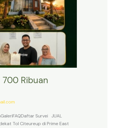
 700 Ribuan
il.com
anGaleriFAQDaftar Survei JUAL
ekat Tol Citeureup di Prime East