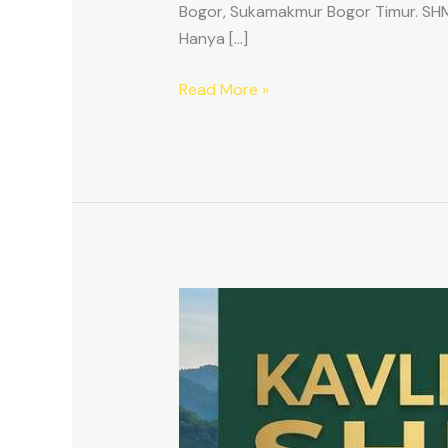
Bogor, Sukamakmur Bogor Timur. SHM p
Hanya […]
Read More »
HARMONI
PRIME
EAST
BOGOR
–
KAVLING