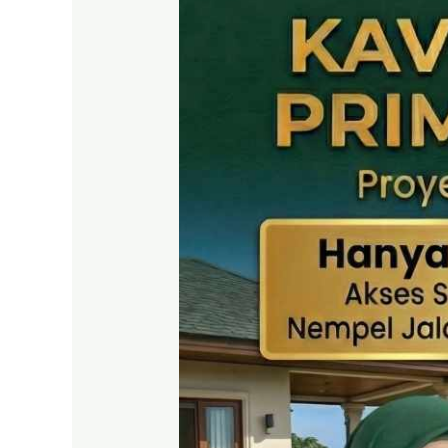
SHM
Puncak
2
Bogor
–
Panduan
Lengkap
&
Legalitas
Jelas