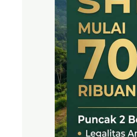
SHM
LEGAL
DI
PUNCAK
2
BOGOR
TIMUR