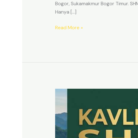
Bogor, Sukamakmur Bogor Timur. SHM p
Hanya […]
Read More »
HARMONI
PRIME
EAST
BOGOR
–
KAVLING