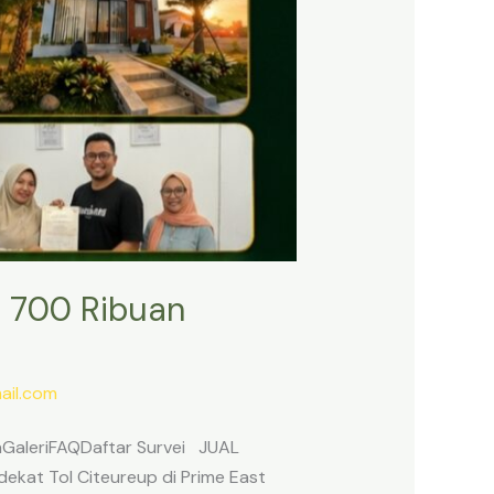
 700 Ribuan
il.com
anGaleriFAQDaftar Survei JUAL
ekat Tol Citeureup di Prime East