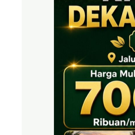
EAST
BOGOR
|
Tanah
SHM
700
Ribuan
Puncak
2
Dekat
Tol
Citeureup
&
Exit
Tol
Sentul