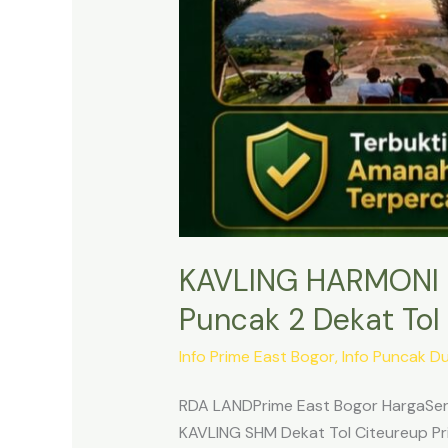
KAVLING HARMONI 
Puncak 2 Dekat Tol 
Info Prime East Bogor
,
Info Puncak D
RDA LANDPrime East Bogor HargaSert
KAVLING SHM Dekat Tol Citeureup Pri