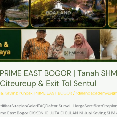
PRIME EAST BOGOR | Tanah SHM
Citeureup & Exit Tol Sentul
ua
,
Kavling Puncak
,
PRIME EAST BOGOR
/
rdalandacademy@gma
ifikatSiteplanGaleriFAQDaftar Survei HargaSertifikatSitepl
me East Bogor DISKON 10 JUTA DI BULAN INI Jual Kavling SHM d