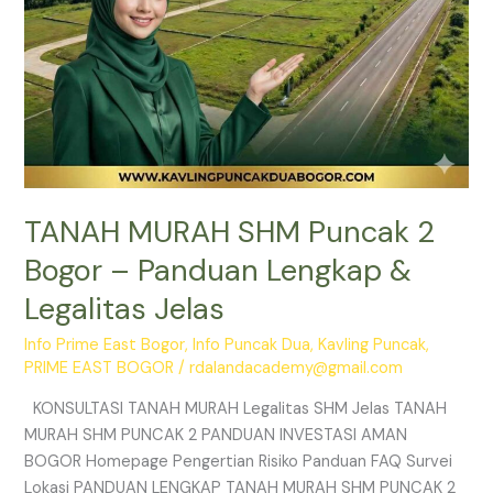
Legalitas
Jelas
TANAH MURAH SHM Puncak 2
Bogor – Panduan Lengkap &
Legalitas Jelas
Info Prime East Bogor
,
Info Puncak Dua
,
Kavling Puncak
,
PRIME EAST BOGOR
/
rdalandacademy@gmail.com
KONSULTASI TANAH MURAH Legalitas SHM Jelas TANAH
MURAH SHM PUNCAK 2 PANDUAN INVESTASI AMAN
BOGOR Homepage Pengertian Risiko Panduan FAQ Survei
Lokasi PANDUAN LENGKAP TANAH MURAH SHM PUNCAK 2