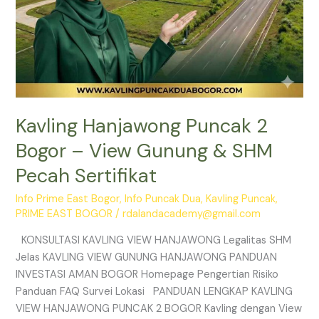
Sertifikat
Kavling Hanjawong Puncak 2
Bogor – View Gunung & SHM
Pecah Sertifikat
Info Prime East Bogor
,
Info Puncak Dua
,
Kavling Puncak
,
PRIME EAST BOGOR
/
rdalandacademy@gmail.com
KONSULTASI KAVLING VIEW HANJAWONG Legalitas SHM
Jelas KAVLING VIEW GUNUNG HANJAWONG PANDUAN
INVESTASI AMAN BOGOR Homepage Pengertian Risiko
Panduan FAQ Survei Lokasi PANDUAN LENGKAP KAVLING
VIEW HANJAWONG PUNCAK 2 BOGOR Kavling dengan View