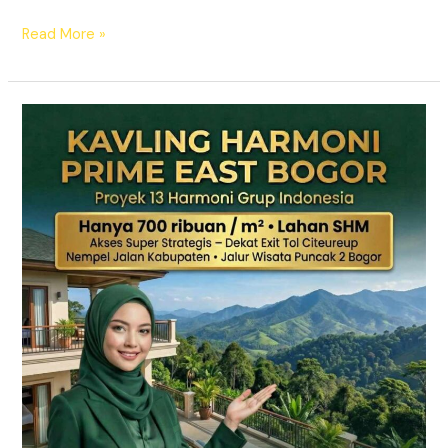
Read More »
KAVLING
HARMONI
PRIME
EAST
BOGOR
|
SHM
Pecah
Sertifikat
|
Dekat
Tol
Citeureup
–