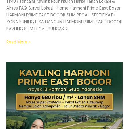
TIMUR Tentang Kavling Keunggulan Harga Tanah Lokasi &
Akses FAQ Survei Lokasi Home Harmoni Prime East Bogor
HARMONI PRIME EAST BOGOR SHM PECAH SERTIFIKAT •
ZONA KUNING BISA BANGUN HARMONI PRIME EAST BOGOR
KAVLING SHM LEGAL PUNCAK 2
Read More »
TANAH
MURAH
SHM
Puncak
2
Bogor
–
Panduan
Lengkap
&