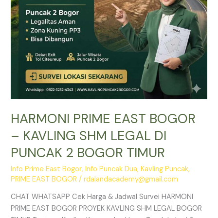
DI
PUNCAK
2
BOGOR
TIMUR
HARMONI PRIME EAST BOGOR
– KAVLING SHM LEGAL DI
PUNCAK 2 BOGOR TIMUR
Info Prime East Bogor
,
Info Puncak Dua
,
Kavling Puncak
,
PRIME EAST BOGOR
/
rdalandacademy@gmail.com
CHAT WHATSAPP Cek Harga & Jadwal Survei HARMONI
PRIME EAST BOGOR PROYEK KAVLING SHM LEGAL BOGOR