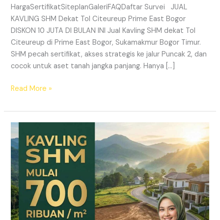
HargaSertifikatSiteplanGaleriFAQDaftar Survei JUAL
KAVLING SHM Dekat Tol Citeureup Prime East Bogor
DISKON 10 JUTA DI BULAN INI Jual Kavling SHM dekat Tol
Citeureup di Prime East Bogor, Sukamakmur Bogor Timur.
SHM pecah sertifikat, akses strategis ke jalur Puncak 2, dan
cocok untuk aset tanah jangka panjang. Hanya […]
Read More »
HARMONI
PRIME
EAST
BOGOR
–
KAVLING
SHM
LEGAL