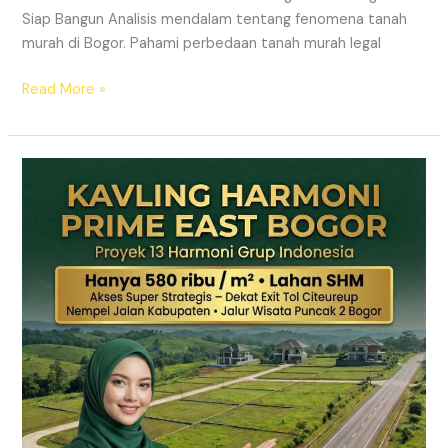
Siap Bangun Analisis mendalam tentang fenomena tanah
murah di Bogor. Pahami perbedaan tanah murah legal
Read More »
Kavling
Hanjawong
Puncak
2
Bogor
–
View
Gunung
&
SHM
Pecah
Sertifikat