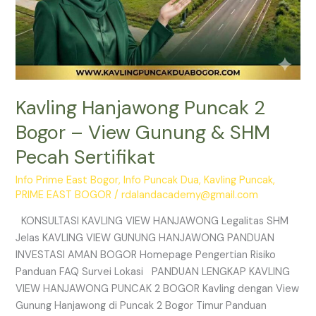
Kavling Hanjawong Puncak 2
Bogor – View Gunung & SHM
Pecah Sertifikat
Info Prime East Bogor
,
Info Puncak Dua
,
Kavling Puncak
,
PRIME EAST BOGOR
/
rdalandacademy@gmail.com
KONSULTASI KAVLING VIEW HANJAWONG Legalitas SHM
Jelas KAVLING VIEW GUNUNG HANJAWONG PANDUAN
INVESTASI AMAN BOGOR Homepage Pengertian Risiko
Panduan FAQ Survei Lokasi PANDUAN LENGKAP KAVLING
VIEW HANJAWONG PUNCAK 2 BOGOR Kavling dengan View
Gunung Hanjawong di Puncak 2 Bogor Timur Panduan