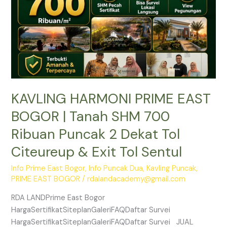
SHM
700
Ribuan
Puncak
2
Dekat
Tol
KAVLING HARMONI PRIME EAST
Citeureup
&
BOGOR | Tanah SHM 700
Exit
Ribuan Puncak 2 Dekat Tol
Tol
Sentul
Citeureup & Exit Tol Sentul
Info Prime East Bogor
,
Info Puncak Dua
,
Kavling Puncak
,
PRIME EAST BOGOR
/
rdalandacademy@gmail.com
RDA LANDPrime East Bogor
HargaSertifikatSiteplanGaleriFAQDaftar Survei
HargaSertifikatSiteplanGaleriFAQDaftar Survei JUAL