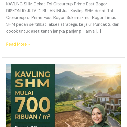
KAVLING SHM Dekat Tol Citeureup Prime East Bogor
DISKON 10 JUTA DI BULAN INI Jual Kavling SHM dekat Tol
Citeureup di Prime East Bogor, Sukamakmur Bogor Timur.
SHM pecah sertifikat, akses strategis ke jalur Puncak 2, dan
cocok untuk aset tanah jangka panjang. Hanya […]
Read More »
HARMONI
PRIME
EAST
BOGOR
–
KAVLING
SHM
LEGAL
DI