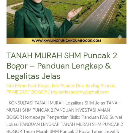
Jelas
TANAH MURAH SHM Puncak 2
Bogor – Panduan Lengkap &
Legalitas Jelas
Info Prime East Bogor
,
Info Puncak Dua
,
Kavling Puncak
,
PRIME EAST BOGOR
/
rdalandacademy@gmail.com
KONSULTASI TANAH MURAH Legalitas SHM Jelas TANAH
MURAH SHM PUNCAK 2 PANDUAN INVESTASI AMAN
BOGOR Homepage Pengertian Risiko Panduan FAQ Survei
Lokasi PANDUAN LENGKAP TANAH MURAH SHM PUNCAK 2
BOGOR Tanah Murah SHM Puncak 2 Bogor Lahan Legal &