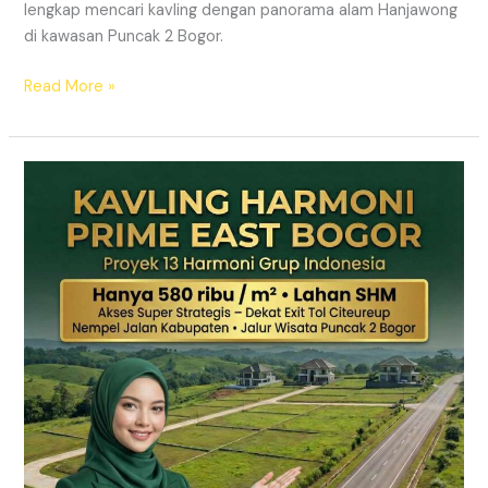
lengkap mencari kavling dengan panorama alam Hanjawong
di kawasan Puncak 2 Bogor.
Read More »
KAVLING
MURAH
SHM
Puncak
2
Bogor
Dekat
Jalur
Wisata