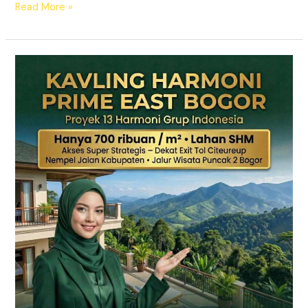
Read More »
KAVLING
HARMONI
PRIME
EAST
BOGOR
|
SHM
Pecah
Sertifikat
|
Dekat
Tol
Citeureup
–
Puncak