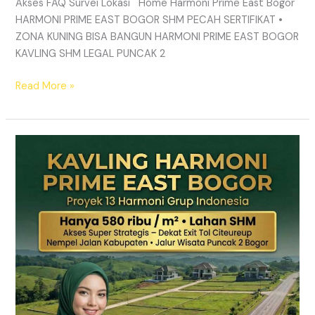
Akses FAQ Survei Lokasi Home Harmoni Prime East Bogor
HARMONI PRIME EAST BOGOR SHM PECAH SERTIFIKAT •
ZONA KUNING BISA BANGUN HARMONI PRIME EAST BOGOR
KAVLING SHM LEGAL PUNCAK 2
Read More »
TANAH
MURAH
SHM
Puncak
2
Bogor
–
Panduan
Lengkap
&
Legalitas