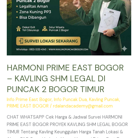
PUNCAK
2
BOGOR
TIMUR
HARMONI PRIME EAST BOGOR
– KAVLING SHM LEGAL DI
PUNCAK 2 BOGOR TIMUR
Info Prime East Bogor
,
Info Puncak Dua
,
Kavling Puncak
,
PRIME EAST BOGOR
/
rdalandacademy@gmail.com
CHAT WHATSAPP Cek Harga & Jadwal Survei HARMONI
PRIME EAST BOGOR PROYEK KAVLING SHM LEGAL BOGOR
TIMUR Tentang Kavling Keunggulan Harga Tanah Lokasi &