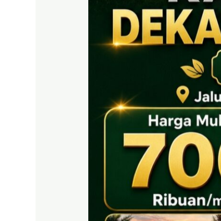
EAST
BOGOR
|
Tanah
SHM
700
Ribuan
Puncak
2
Dekat
Tol
Citeureup
&
Exit
Tol
Sentul