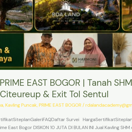
PRIME EAST BOGOR | Tanah SHM
Citeureup & Exit Tol Sentul
ua
,
Kavling Puncak
,
PRIME EAST BOGOR
/
rdalandacademy@gma
ifikatSiteplanGaleriFAQDaftar Survei HargaSertifikatSitepl
me East Bogor DISKON 10 JUTA DI BULAN INI Jual Kavling SHM d