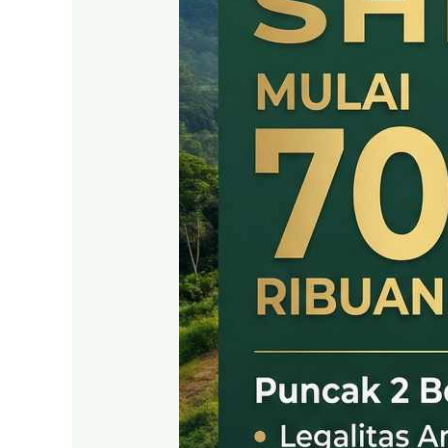
SHM
LEGAL
DI
PUNCAK
2
BOGOR
TIMUR