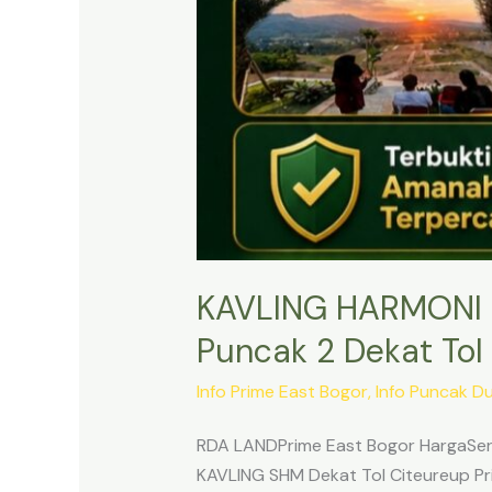
KAVLING HARMONI 
Puncak 2 Dekat Tol 
Info Prime East Bogor
,
Info Puncak D
RDA LANDPrime East Bogor HargaSert
KAVLING SHM Dekat Tol Citeureup Pri