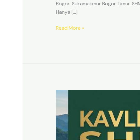
Bogor, Sukamakmur Bogor Timur. SHM p
Hanya […]
Read More »
HARMONI
PRIME
EAST
BOGOR
–
KAVLING