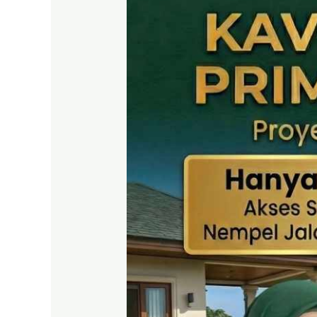
SHM
Puncak
2
Bogor
–
Panduan
Lengkap
&
Legalitas
Jelas