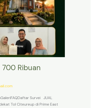
 700 Ribuan
il.com
anGaleriFAQDaftar Survei JUAL
ekat Tol Citeureup di Prime East