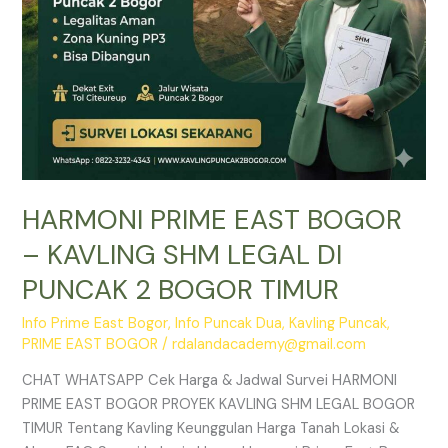
PUNCAK
2
BOGOR
TIMUR
HARMONI PRIME EAST BOGOR
– KAVLING SHM LEGAL DI
PUNCAK 2 BOGOR TIMUR
Info Prime East Bogor
,
Info Puncak Dua
,
Kavling Puncak
,
PRIME EAST BOGOR
/
rdalandacademy@gmail.com
CHAT WHATSAPP Cek Harga & Jadwal Survei HARMONI
PRIME EAST BOGOR PROYEK KAVLING SHM LEGAL BOGOR
TIMUR Tentang Kavling Keunggulan Harga Tanah Lokasi &