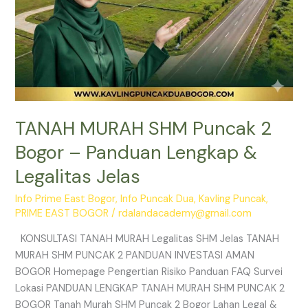
Jelas
TANAH MURAH SHM Puncak 2
Bogor – Panduan Lengkap &
Legalitas Jelas
Info Prime East Bogor
,
Info Puncak Dua
,
Kavling Puncak
,
PRIME EAST BOGOR
/
rdalandacademy@gmail.com
KONSULTASI TANAH MURAH Legalitas SHM Jelas TANAH
MURAH SHM PUNCAK 2 PANDUAN INVESTASI AMAN
BOGOR Homepage Pengertian Risiko Panduan FAQ Survei
Lokasi PANDUAN LENGKAP TANAH MURAH SHM PUNCAK 2
BOGOR Tanah Murah SHM Puncak 2 Bogor Lahan Legal &