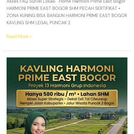
Akses FAQ Survei Lokasi Home Harmoni Prime East Bogor
HARMONI PRIME EAST BOGOR SHM PECAH SERTIFIKAT •
ZONA KUNING BISA BANGUN HARMONI PRIME EAST BOGOR
KAVLING SHM LEGAL PUNCAK 2
Read More »
TANAH
MURAH
SHM
Puncak
2
Bogor
–
Panduan
Lengkap
&
Legalitas