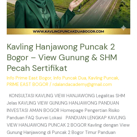
Kavling Hanjawong Puncak 2
Bogor – View Gunung & SHM
Pecah Sertifikat
Info Prime East Bogor
,
Info Puncak Dua
,
Kavling Puncak
,
PRIME EAST BOGOR
/
rdalandacademy@gmail.com
KONSULTASI KAVLING VIEW HANJAWONG Legalitas SHM
Jelas KAVLING VIEW GUNUNG HANJAWONG PANDUAN
INVESTASI AMAN BOGOR Homepage Pengertian Risiko
Panduan FAQ Survei Lokasi PANDUAN LENGKAP KAVLING
VIEW HANJAWONG PUNCAK 2 BOGOR Kavling dengan View
Gunung Hanjawong di Puncak 2 Bogor Timur Panduan