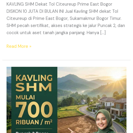
KAVLING SHM Dekat Tol Citeureup Prime East Bogor
DISKON 10 JUTA DI BULAN INI Jual Kavling SHM dekat Tol
Citeureup di Prime East Bogor, Sukamakmur Bogor Timur.
SHM pecah sertifikat, akses strategis ke jalur Puncak 2, dan
cocok untuk aset tanah jangka panjang. Hanya […]
Read More »
HARMONI
PRIME
EAST
BOGOR
–
KAVLING
SHM
LEGAL
DI