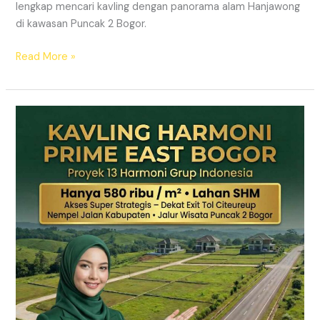
lengkap mencari kavling dengan panorama alam Hanjawong
di kawasan Puncak 2 Bogor.
Read More »
KAVLING
MURAH
SHM
Puncak
2
Bogor
Dekat
Jalur
Wisata