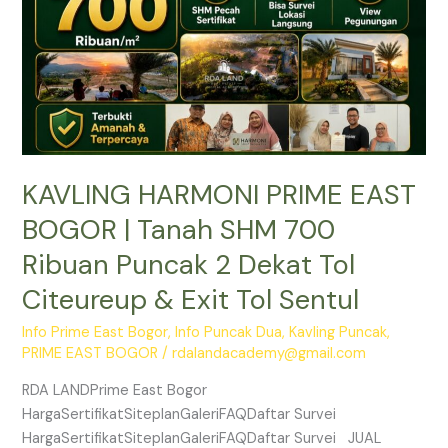
SHM
700
Ribuan
Puncak
2
Dekat
Tol
KAVLING HARMONI PRIME EAST
Citeureup
&
BOGOR | Tanah SHM 700
Exit
Ribuan Puncak 2 Dekat Tol
Tol
Sentul
Citeureup & Exit Tol Sentul
Info Prime East Bogor
,
Info Puncak Dua
,
Kavling Puncak
,
PRIME EAST BOGOR
/
rdalandacademy@gmail.com
RDA LANDPrime East Bogor
HargaSertifikatSiteplanGaleriFAQDaftar Survei
HargaSertifikatSiteplanGaleriFAQDaftar Survei JUAL