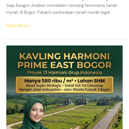
Siap Bangun Analisis mendalam tentang fenomena tanah
murah di Bogor. Pahami perbedaan tanah murah legal
Read More »
Kavling
Hanjawong
Puncak
2
Bogor
–
View
Gunung
&
SHM
Pecah
Sertifikat