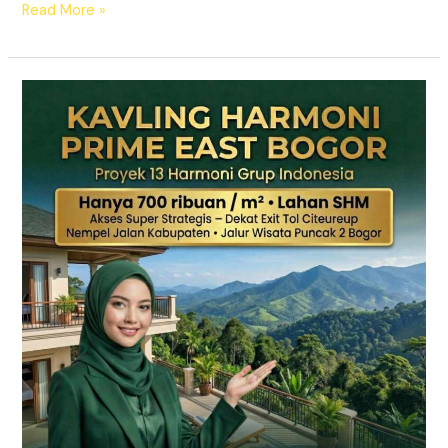
Read More »
KAVLING
HARMONI
PRIME
EAST
BOGOR
|
SHM
Pecah
Sertifikat
|
Dekat
Tol
Citeureup
–
Puncak