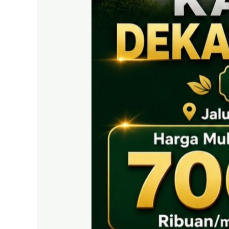
PRIME
EAST
BOGOR
|
Tanah
SHM
700
Ribuan
Puncak
2
Dekat
Tol
Citeureup
&
Exit
Tol
Sentul