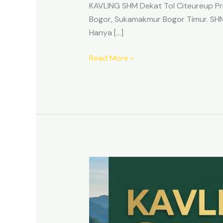
KAVLING SHM Dekat Tol Citeureup Pri
Bogor, Sukamakmur Bogor Timur. SHM p
Hanya […]
Read More »
HARMONI
PRIME
EAST
BOGOR
–