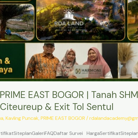
PRIME EAST BOGOR | Tanah SHM
Citeureup & Exit Tol Sentul
ua
,
Kavling Puncak
,
PRIME EAST BOGOR
/
rdalandacademy@gma
ifikatSiteplanGaleriFAQDaftar Survei HargaSertifikatSitepl