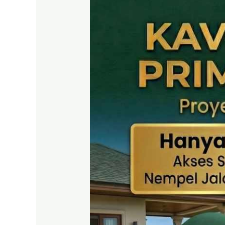
MURAH
SHM
Puncak
2
Bogor
–
Panduan
Lengkap
&
Legalitas
Jelas