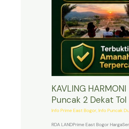
KAVLING HARMONI 
Puncak 2 Dekat Tol 
Info Prime East Bogor
,
Info Puncak D
RDA LANDPrime East Bogor HargaSert