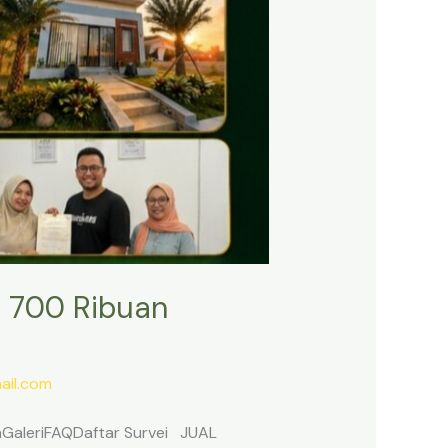
 700 Ribuan
il.com
anGaleriFAQDaftar Survei JUAL