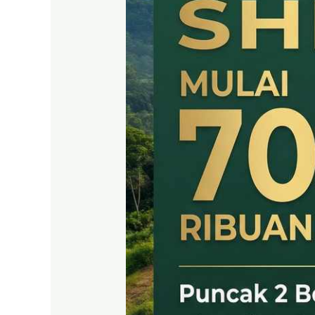
KAVLING
SHM
LEGAL
DI
PUNCAK
2
BOGOR
TIMUR