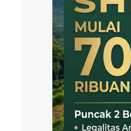
SHM
LEGAL
DI
PUNCAK
2
BOGOR
TIMUR