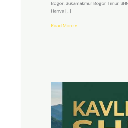
Bogor, Sukamakmur Bogor Timur. SHM p
Hanya […]
Read More »
HARMONI
PRIME
EAST
BOGOR
–
KAVLING