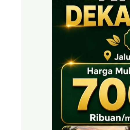
EAST
BOGOR
|
Tanah
SHM
700
Ribuan
Puncak
2
Dekat
Tol
Citeureup
&
Exit
Tol
Sentul