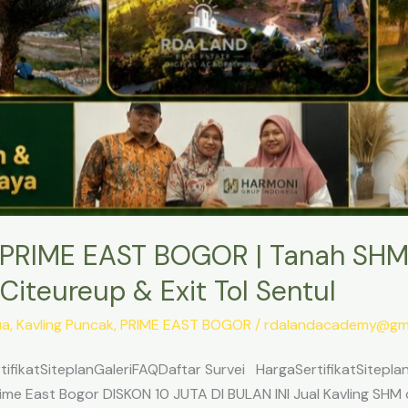
PRIME EAST BOGOR | Tanah SHM
Citeureup & Exit Tol Sentul
ua
,
Kavling Puncak
,
PRIME EAST BOGOR
/
rdalandacademy@gma
ifikatSiteplanGaleriFAQDaftar Survei HargaSertifikatSitepl
me East Bogor DISKON 10 JUTA DI BULAN INI Jual Kavling SHM d