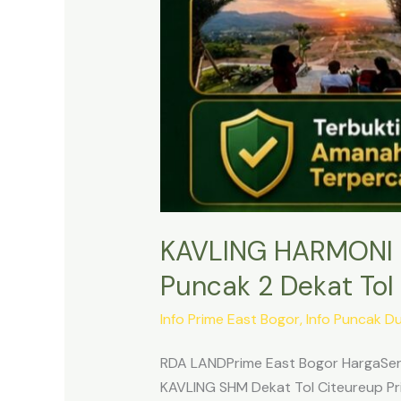
KAVLING HARMONI 
Puncak 2 Dekat Tol 
Info Prime East Bogor
,
Info Puncak D
RDA LANDPrime East Bogor HargaSert
KAVLING SHM Dekat Tol Citeureup Pri