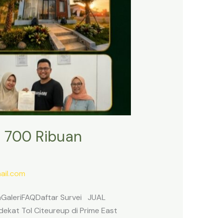
 700 Ribuan
il.com
anGaleriFAQDaftar Survei JUAL
ekat Tol Citeureup di Prime East