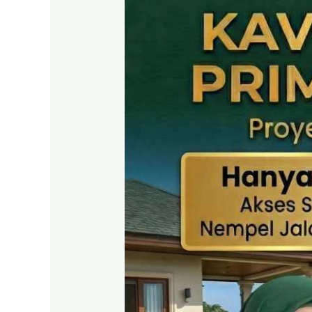
SHM
Puncak
2
Bogor
–
Panduan
Lengkap
&
Legalitas
Jelas