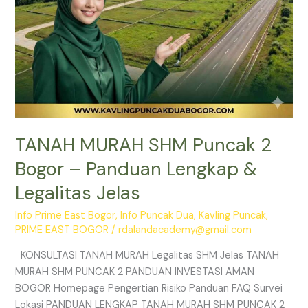
Legalitas
Jelas
TANAH MURAH SHM Puncak 2
Bogor – Panduan Lengkap &
Legalitas Jelas
Info Prime East Bogor
,
Info Puncak Dua
,
Kavling Puncak
,
PRIME EAST BOGOR
/
rdalandacademy@gmail.com
KONSULTASI TANAH MURAH Legalitas SHM Jelas TANAH
MURAH SHM PUNCAK 2 PANDUAN INVESTASI AMAN
BOGOR Homepage Pengertian Risiko Panduan FAQ Survei
Lokasi PANDUAN LENGKAP TANAH MURAH SHM PUNCAK 2