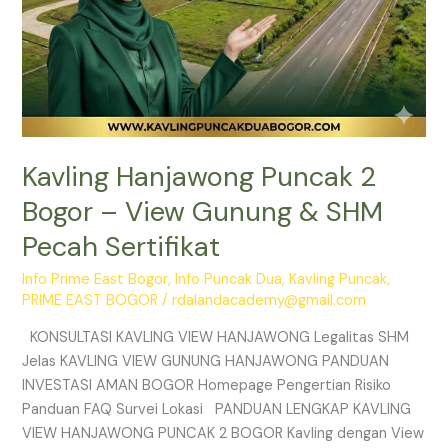
Sertifikat
Kavling Hanjawong Puncak 2
Bogor – View Gunung & SHM
Pecah Sertifikat
Info Prime East Bogor
,
Info Puncak Dua
,
Kavling Puncak
,
PRIME EAST BOGOR
/
rdalandacademy@gmail.com
KONSULTASI KAVLING VIEW HANJAWONG Legalitas SHM
Jelas KAVLING VIEW GUNUNG HANJAWONG PANDUAN
INVESTASI AMAN BOGOR Homepage Pengertian Risiko
Panduan FAQ Survei Lokasi PANDUAN LENGKAP KAVLING
VIEW HANJAWONG PUNCAK 2 BOGOR Kavling dengan View