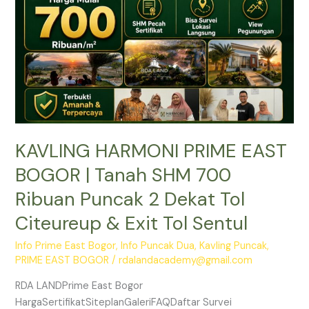
Tanah
SHM
700
Ribuan
Puncak
2
Dekat
Tol
KAVLING HARMONI PRIME EAST
Citeureup
&
BOGOR | Tanah SHM 700
Exit
Ribuan Puncak 2 Dekat Tol
Tol
Sentul
Citeureup & Exit Tol Sentul
Info Prime East Bogor
,
Info Puncak Dua
,
Kavling Puncak
,
PRIME EAST BOGOR
/
rdalandacademy@gmail.com
RDA LANDPrime East Bogor
HargaSertifikatSiteplanGaleriFAQDaftar Survei