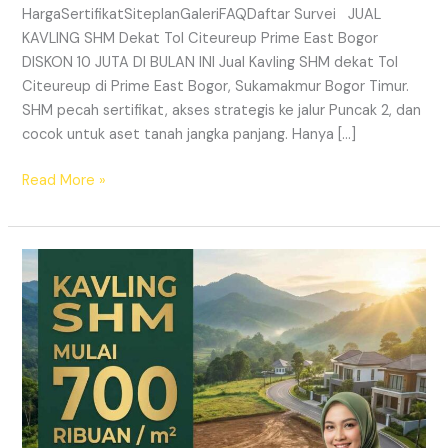
HargaSertifikatSiteplanGaleriFAQDaftar Survei JUAL
KAVLING SHM Dekat Tol Citeureup Prime East Bogor
DISKON 10 JUTA DI BULAN INI Jual Kavling SHM dekat Tol
Citeureup di Prime East Bogor, Sukamakmur Bogor Timur.
SHM pecah sertifikat, akses strategis ke jalur Puncak 2, dan
cocok untuk aset tanah jangka panjang. Hanya […]
Read More »
HARMONI
PRIME
EAST
BOGOR
–
KAVLING
SHM
LEGAL