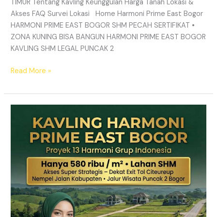
TIMUR Tentang Kavling Keunggulan Harga Tanah Lokasi &
Akses FAQ Survei Lokasi Home Harmoni Prime East Bogor
HARMONI PRIME EAST BOGOR SHM PECAH SERTIFIKAT •
ZONA KUNING BISA BANGUN HARMONI PRIME EAST BOGOR
KAVLING SHM LEGAL PUNCAK 2
Read More »
TANAH
MURAH
SHM
Puncak
2
Bogor
–
Panduan
Lengkap
&