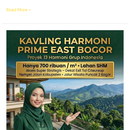
Read More »
KAVLING
HARMONI
PRIME
EAST
BOGOR
|
SHM
Pecah
Sertifikat
|
Dekat
Tol
Citeureup
–