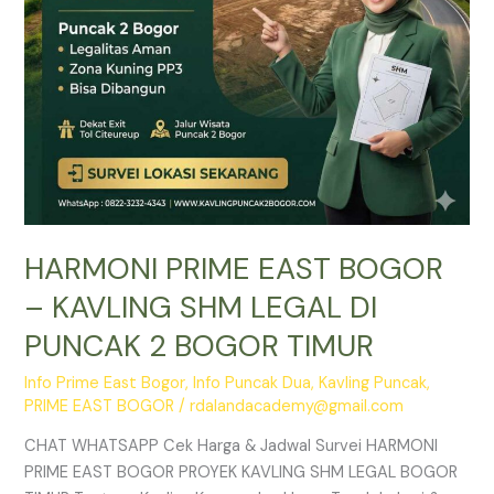
DI
PUNCAK
2
BOGOR
TIMUR
HARMONI PRIME EAST BOGOR
– KAVLING SHM LEGAL DI
PUNCAK 2 BOGOR TIMUR
Info Prime East Bogor
,
Info Puncak Dua
,
Kavling Puncak
,
PRIME EAST BOGOR
/
rdalandacademy@gmail.com
CHAT WHATSAPP Cek Harga & Jadwal Survei HARMONI
PRIME EAST BOGOR PROYEK KAVLING SHM LEGAL BOGOR