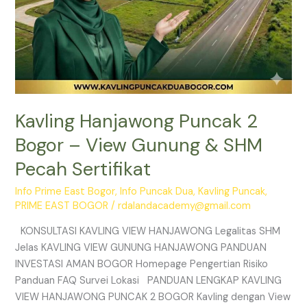
Sertifikat
Kavling Hanjawong Puncak 2
Bogor – View Gunung & SHM
Pecah Sertifikat
Info Prime East Bogor
,
Info Puncak Dua
,
Kavling Puncak
,
PRIME EAST BOGOR
/
rdalandacademy@gmail.com
KONSULTASI KAVLING VIEW HANJAWONG Legalitas SHM
Jelas KAVLING VIEW GUNUNG HANJAWONG PANDUAN
INVESTASI AMAN BOGOR Homepage Pengertian Risiko
Panduan FAQ Survei Lokasi PANDUAN LENGKAP KAVLING
VIEW HANJAWONG PUNCAK 2 BOGOR Kavling dengan View