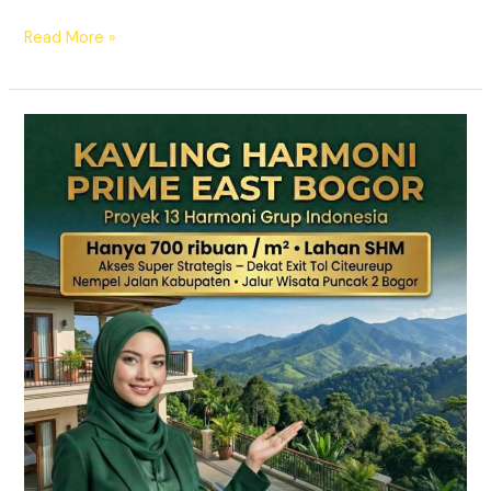
Read More »
KAVLING
HARMONI
PRIME
EAST
BOGOR
|
SHM
Pecah
Sertifikat
|
Dekat
Tol
Citeureup
–