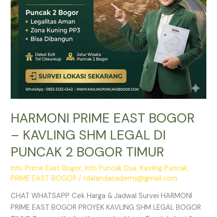
DI
PUNCAK
2
BOGOR
TIMUR
HARMONI PRIME EAST BOGOR
– KAVLING SHM LEGAL DI
PUNCAK 2 BOGOR TIMUR
Info Prime East Bogor
,
Info Puncak Dua
,
Kavling Puncak
,
PRIME EAST BOGOR
/
rdalandacademy@gmail.com
CHAT WHATSAPP Cek Harga & Jadwal Survei HARMONI
PRIME EAST BOGOR PROYEK KAVLING SHM LEGAL BOGOR