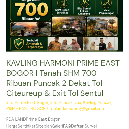
Tanah
SHM
700
Ribuan
Puncak
2
Dekat
Tol
KAVLING HARMONI PRIME EAST
Citeureup
&
BOGOR | Tanah SHM 700
Exit
Ribuan Puncak 2 Dekat Tol
Tol
Sentul
Citeureup & Exit Tol Sentul
Info Prime East Bogor
,
Info Puncak Dua
,
Kavling Puncak
,
PRIME EAST BOGOR
/
rdalandacademy@gmail.com
RDA LANDPrime East Bogor
HargaSertifikatSiteplanGaleriFAQDaftar Survei