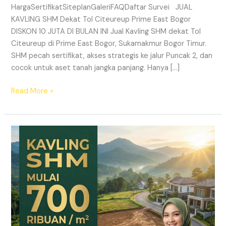
HargaSertifikatSiteplanGaleriFAQDaftar Survei JUAL
KAVLING SHM Dekat Tol Citeureup Prime East Bogor
DISKON 10 JUTA DI BULAN INI Jual Kavling SHM dekat Tol
Citeureup di Prime East Bogor, Sukamakmur Bogor Timur.
SHM pecah sertifikat, akses strategis ke jalur Puncak 2, dan
cocok untuk aset tanah jangka panjang. Hanya […]
Read More »
HARMONI
PRIME
EAST
BOGOR
–
KAVLING
SHM
LEGAL