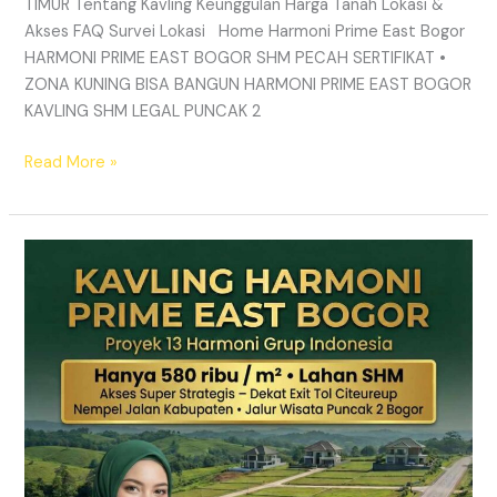
TIMUR Tentang Kavling Keunggulan Harga Tanah Lokasi &
Akses FAQ Survei Lokasi Home Harmoni Prime East Bogor
HARMONI PRIME EAST BOGOR SHM PECAH SERTIFIKAT •
ZONA KUNING BISA BANGUN HARMONI PRIME EAST BOGOR
KAVLING SHM LEGAL PUNCAK 2
Read More »
TANAH
MURAH
SHM
Puncak
2
Bogor
–
Panduan
Lengkap
&