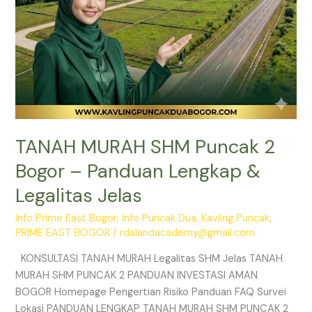
Legalitas
Jelas
TANAH MURAH SHM Puncak 2
Bogor – Panduan Lengkap &
Legalitas Jelas
Info Prime East Bogor
,
Info Puncak Dua
,
Kavling Puncak
,
PRIME EAST BOGOR
/
rdalandacademy@gmail.com
KONSULTASI TANAH MURAH Legalitas SHM Jelas TANAH
MURAH SHM PUNCAK 2 PANDUAN INVESTASI AMAN
BOGOR Homepage Pengertian Risiko Panduan FAQ Survei
Lokasi PANDUAN LENGKAP TANAH MURAH SHM PUNCAK 2