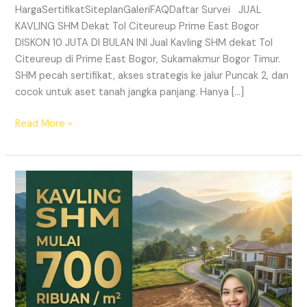
HargaSertifikatSiteplanGaleriFAQDaftar Survei JUAL
KAVLING SHM Dekat Tol Citeureup Prime East Bogor
DISKON 10 JUTA DI BULAN INI Jual Kavling SHM dekat Tol
Citeureup di Prime East Bogor, Sukamakmur Bogor Timur.
SHM pecah sertifikat, akses strategis ke jalur Puncak 2, dan
cocok untuk aset tanah jangka panjang. Hanya […]
Read More »
HARMONI
PRIME
EAST
BOGOR
–
KAVLING
SHM
LEGAL