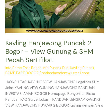
Sertifikat
Kavling Hanjawong Puncak 2
Bogor – View Gunung & SHM
Pecah Sertifikat
Info Prime East Bogor
,
Info Puncak Dua
,
Kavling Puncak
,
PRIME EAST BOGOR
/
rdalandacademy@gmail.com
KONSULTASI KAVLING VIEW HANJAWONG Legalitas SHM
Jelas KAVLING VIEW GUNUNG HANJAWONG PANDUAN
INVESTASI AMAN BOGOR Homepage Pengertian Risiko
Panduan FAQ Survei Lokasi PANDUAN LENGKAP KAVLING
VIEW HANJAWONG PUNCAK 2 BOGOR Kavling dengan View