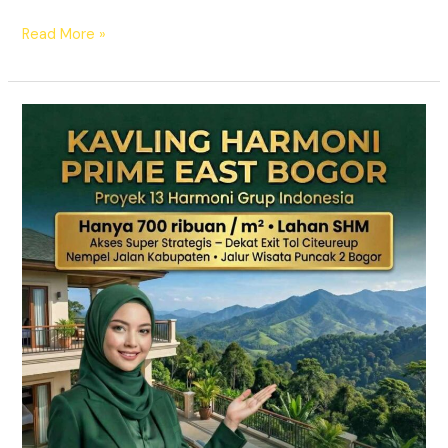
Read More »
KAVLING
HARMONI
PRIME
EAST
BOGOR
|
SHM
Pecah
Sertifikat
|
Dekat
Tol
Citeureup
–