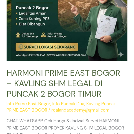
DI
PUNCAK
2
BOGOR
TIMUR
HARMONI PRIME EAST BOGOR
– KAVLING SHM LEGAL DI
PUNCAK 2 BOGOR TIMUR
Info Prime East Bogor
,
Info Puncak Dua
,
Kavling Puncak
,
PRIME EAST BOGOR
/
rdalandacademy@gmail.com
CHAT WHATSAPP Cek Harga & Jadwal Survei HARMONI
PRIME EAST BOGOR PROYEK KAVLING SHM LEGAL BOGOR