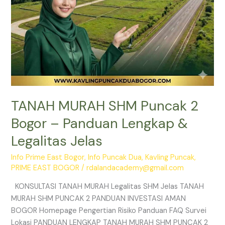
Legalitas
Jelas
TANAH MURAH SHM Puncak 2
Bogor – Panduan Lengkap &
Legalitas Jelas
Info Prime East Bogor
,
Info Puncak Dua
,
Kavling Puncak
,
PRIME EAST BOGOR
/
rdalandacademy@gmail.com
KONSULTASI TANAH MURAH Legalitas SHM Jelas TANAH
MURAH SHM PUNCAK 2 PANDUAN INVESTASI AMAN
BOGOR Homepage Pengertian Risiko Panduan FAQ Survei
Lokasi PANDUAN LENGKAP TANAH MURAH SHM PUNCAK 2