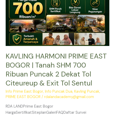
Tanah
SHM
700
Ribuan
Puncak
2
Dekat
Tol
KAVLING HARMONI PRIME EAST
Citeureup
&
BOGOR | Tanah SHM 700
Exit
Ribuan Puncak 2 Dekat Tol
Tol
Sentul
Citeureup & Exit Tol Sentul
Info Prime East Bogor
,
Info Puncak Dua
,
Kavling Puncak
,
PRIME EAST BOGOR
/
rdalandacademy@gmail.com
RDA LANDPrime East Bogor
HargaSertifikatSiteplanGaleriFAQDaftar Survei