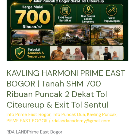
|
Tanah
SHM
700
Ribuan
Puncak
2
Dekat
Tol
KAVLING HARMONI PRIME EAST
Citeureup
&
BOGOR | Tanah SHM 700
Exit
Ribuan Puncak 2 Dekat Tol
Tol
Sentul
Citeureup & Exit Tol Sentul
Info Prime East Bogor
,
Info Puncak Dua
,
Kavling Puncak
,
PRIME EAST BOGOR
/
rdalandacademy@gmail.com
RDA LANDPrime East Bogor