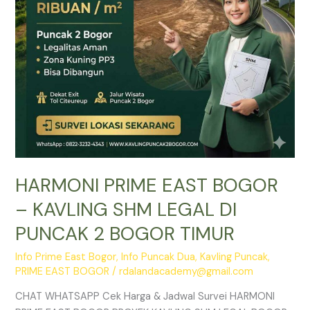
LEGAL
DI
PUNCAK
2
BOGOR
TIMUR
HARMONI PRIME EAST BOGOR
– KAVLING SHM LEGAL DI
PUNCAK 2 BOGOR TIMUR
Info Prime East Bogor
,
Info Puncak Dua
,
Kavling Puncak
,
PRIME EAST BOGOR
/
rdalandacademy@gmail.com
CHAT WHATSAPP Cek Harga & Jadwal Survei HARMONI