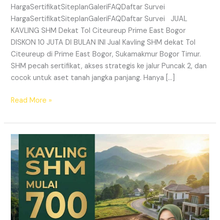
HargaSertifikatSiteplanGaleriFAQDaftar Survei
HargaSertifikatSiteplanGaleriFAQDaftar Survei JUAL
KAVLING SHM Dekat Tol Citeureup Prime East Bogor
DISKON 10 JUTA DI BULAN INI Jual Kavling SHM dekat Tol
Citeureup di Prime East Bogor, Sukamakmur Bogor Timur.
SHM pecah sertifikat, akses strategis ke jalur Puncak 2, dan
cocok untuk aset tanah jangka panjang. Hanya […]
Read More »
HARMONI
PRIME
EAST
BOGOR
–
KAVLING
SHM