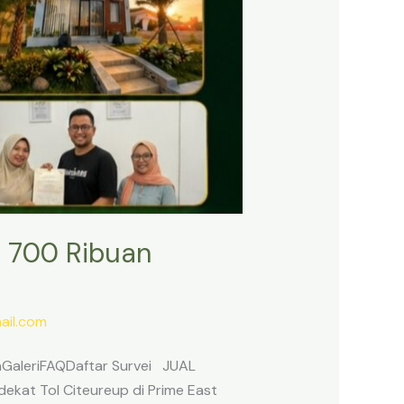
 700 Ribuan
il.com
anGaleriFAQDaftar Survei JUAL
ekat Tol Citeureup di Prime East