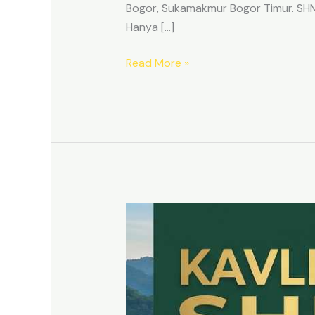
Bogor, Sukamakmur Bogor Timur. SHM p
Hanya […]
Read More »
HARMONI
PRIME
EAST
BOGOR
–
KAVLING