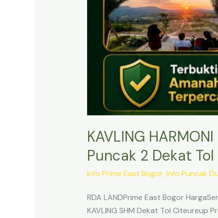
KAVLING HARMONI 
Puncak 2 Dekat Tol 
Info Prime East Bogor
,
Info Puncak D
RDA LANDPrime East Bogor HargaSert
KAVLING SHM Dekat Tol Citeureup Pri