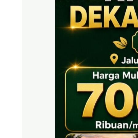
EAST
BOGOR
|
Tanah
SHM
700
Ribuan
Puncak
2
Dekat
Tol
Citeureup
&
Exit
Tol
Sentul