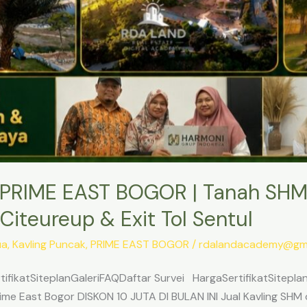
PRIME EAST BOGOR | Tanah SHM
Citeureup & Exit Tol Sentul
ua
,
Kavling Puncak
,
PRIME EAST BOGOR
/
rdalandacademy@gma
ifikatSiteplanGaleriFAQDaftar Survei HargaSertifikatSitepl
me East Bogor DISKON 10 JUTA DI BULAN INI Jual Kavling SHM d