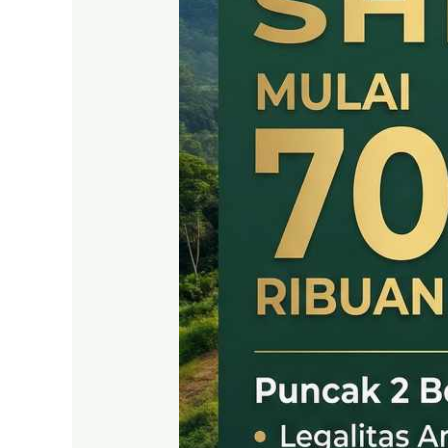
SHM
LEGAL
DI
PUNCAK
2
BOGOR
TIMUR