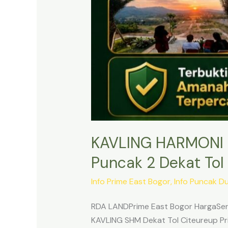
KAVLING HARMONI 
Puncak 2 Dekat Tol 
Info Prime East Bogor
,
Info Puncak D
RDA LANDPrime East Bogor HargaSert
KAVLING SHM Dekat Tol Citeureup Pri