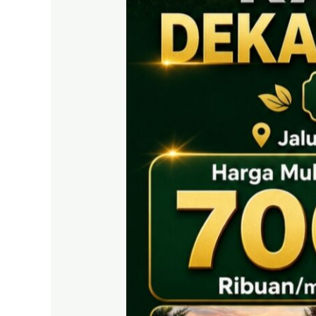
EAST
BOGOR
|
Tanah
SHM
700
Ribuan
Puncak
2
Dekat
Tol
Citeureup
&
Exit
Tol
Sentul