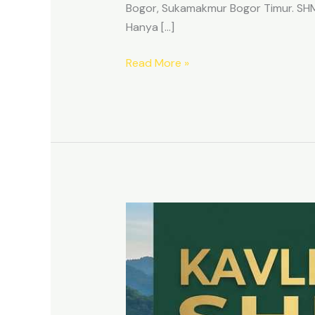
Bogor, Sukamakmur Bogor Timur. SHM p
Hanya […]
Read More »
HARMONI
PRIME
EAST
BOGOR
–
KAVLING