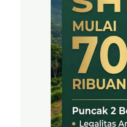
SHM
LEGAL
DI
PUNCAK
2
BOGOR
TIMUR