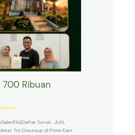
 700 Ribuan
il.com
anGaleriFAQDaftar Survei JUAL
ekat Tol Citeureup di Prime East