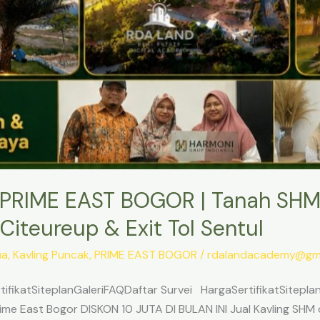
PRIME EAST BOGOR | Tanah SHM
Citeureup & Exit Tol Sentul
ua
,
Kavling Puncak
,
PRIME EAST BOGOR
/
rdalandacademy@gma
ifikatSiteplanGaleriFAQDaftar Survei HargaSertifikatSitepl
me East Bogor DISKON 10 JUTA DI BULAN INI Jual Kavling SHM d