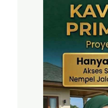
SHM
Puncak
2
Bogor
–
Panduan
Lengkap
&
Legalitas
Jelas