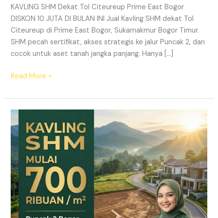
KAVLING SHM Dekat Tol Citeureup Prime East Bogor
DISKON 10 JUTA DI BULAN INI Jual Kavling SHM dekat Tol
Citeureup di Prime East Bogor, Sukamakmur Bogor Timur.
SHM pecah sertifikat, akses strategis ke jalur Puncak 2, dan
cocok untuk aset tanah jangka panjang. Hanya […]
Read More »
HARMONI
PRIME
EAST
BOGOR
–
KAVLING
SHM
LEGAL
DI