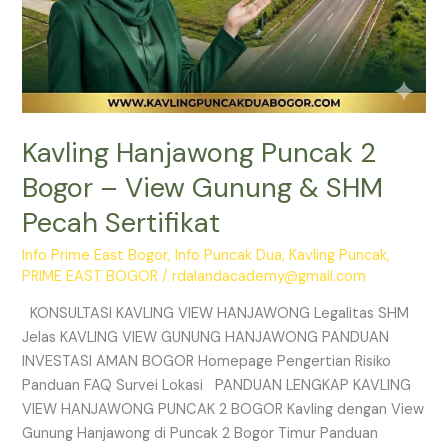
Kavling Hanjawong Puncak 2
Bogor – View Gunung & SHM
Pecah Sertifikat
Info Prime East Bogor
,
Info Puncak Dua
,
Kavling Puncak
,
PRIME EAST BOGOR
/
rdalandacademy@gmail.com
KONSULTASI KAVLING VIEW HANJAWONG Legalitas SHM
Jelas KAVLING VIEW GUNUNG HANJAWONG PANDUAN
INVESTASI AMAN BOGOR Homepage Pengertian Risiko
Panduan FAQ Survei Lokasi PANDUAN LENGKAP KAVLING
VIEW HANJAWONG PUNCAK 2 BOGOR Kavling dengan View
Gunung Hanjawong di Puncak 2 Bogor Timur Panduan