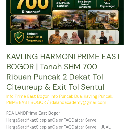
SHM
700
Ribuan
Puncak
2
Dekat
Tol
KAVLING HARMONI PRIME EAST
Citeureup
&
BOGOR | Tanah SHM 700
Exit
Ribuan Puncak 2 Dekat Tol
Tol
Sentul
Citeureup & Exit Tol Sentul
Info Prime East Bogor
,
Info Puncak Dua
,
Kavling Puncak
,
PRIME EAST BOGOR
/
rdalandacademy@gmail.com
RDA LANDPrime East Bogor
HargaSertifikatSiteplanGaleriFAQDaftar Survei
HargaSertifikatSiteplanGaleriFAQDaftar Survei JUAL