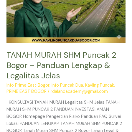
Jelas
TANAH MURAH SHM Puncak 2
Bogor – Panduan Lengkap &
Legalitas Jelas
Info Prime East Bogor
,
Info Puncak Dua
,
Kavling Puncak
,
PRIME EAST BOGOR
/
rdalandacademy@gmail.com
KONSULTASI TANAH MURAH Legalitas SHM Jelas TANAH
MURAH SHM PUNCAK 2 PANDUAN INVESTASI AMAN
BOGOR Homepage Pengertian Risiko Panduan FAQ Survei
Lokasi PANDUAN LENGKAP TANAH MURAH SHM PUNCAK 2
BOGOR Tanah Murah SHM Puncak 2 Bogor Lahan Legal &