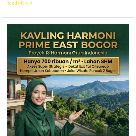
Read More »
KAVLING
HARMONI
PRIME
EAST
BOGOR
|
SHM
Pecah
Sertifikat
|
Dekat
Tol
Citeureup
–
Puncak