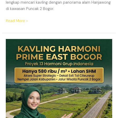
lengkap mencari kavling dengan panorama alam Hanjawong
di kawasan Puncak 2 Bogor.
Read More »
KAVLING
MURAH
SHM
Puncak
2
Bogor
Dekat
Jalur
Wisata