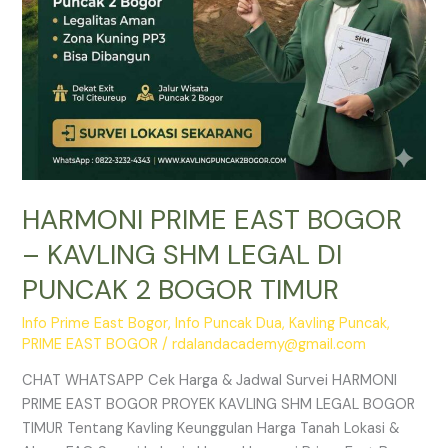
PUNCAK
2
BOGOR
TIMUR
HARMONI PRIME EAST BOGOR
– KAVLING SHM LEGAL DI
PUNCAK 2 BOGOR TIMUR
Info Prime East Bogor
,
Info Puncak Dua
,
Kavling Puncak
,
PRIME EAST BOGOR
/
rdalandacademy@gmail.com
CHAT WHATSAPP Cek Harga & Jadwal Survei HARMONI
PRIME EAST BOGOR PROYEK KAVLING SHM LEGAL BOGOR
TIMUR Tentang Kavling Keunggulan Harga Tanah Lokasi &