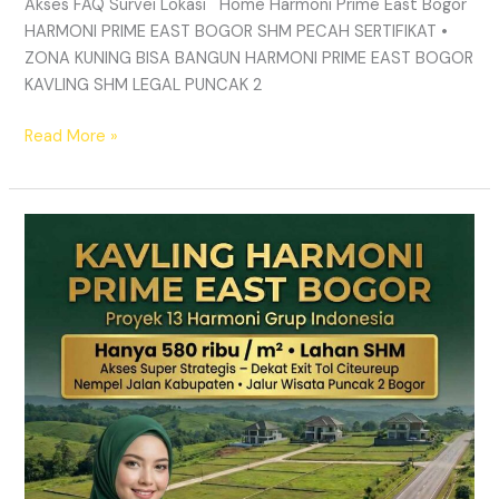
Akses FAQ Survei Lokasi Home Harmoni Prime East Bogor
HARMONI PRIME EAST BOGOR SHM PECAH SERTIFIKAT •
ZONA KUNING BISA BANGUN HARMONI PRIME EAST BOGOR
KAVLING SHM LEGAL PUNCAK 2
Read More »
TANAH
MURAH
SHM
Puncak
2
Bogor
–
Panduan
Lengkap
&
Legalitas