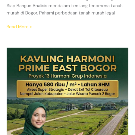
Siap Bangun Analisis mendalam tentang fenomena tanah
murah di Bogor. Pahami perbedaan tanah murah legal
Read More »
Kavling
Hanjawong
Puncak
2
Bogor
–
View
Gunung
&
SHM
Pecah
Sertifikat