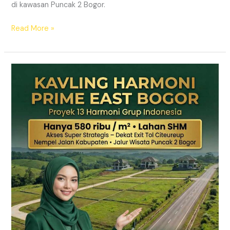
di kawasan Puncak 2 Bogor.
Read More »
KAVLING
MURAH
SHM
Puncak
2
Bogor
Dekat
Jalur
Wisata