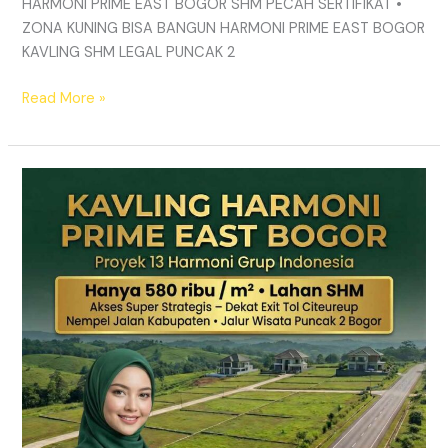
HARMONI PRIME EAST BOGOR SHM PECAH SERTIFIKAT •
ZONA KUNING BISA BANGUN HARMONI PRIME EAST BOGOR
KAVLING SHM LEGAL PUNCAK 2
Read More »
TANAH
MURAH
SHM
Puncak
2
Bogor
–
Panduan
Lengkap
&
Legalitas
Jelas