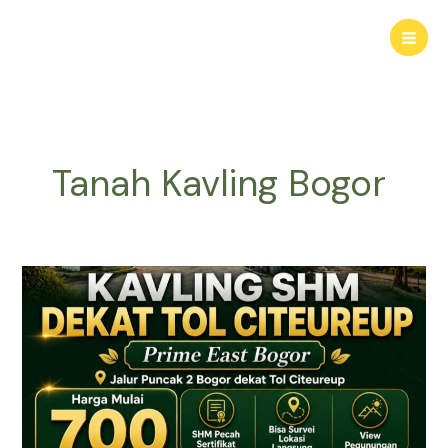
Lewati
ke
konten
Tanah Kavling Bogor
KAVLING
HARMONI
PRIME
EAST
BOGOR
|
Tanah
SHM