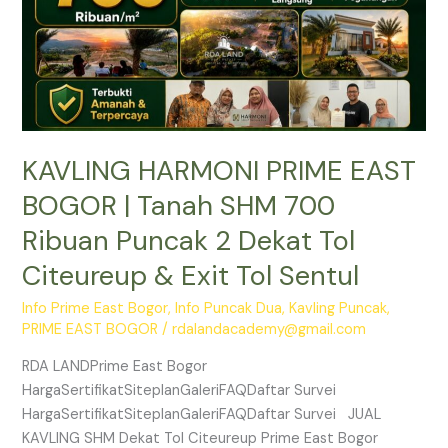
700
Ribuan
Puncak
2
Dekat
Tol
KAVLING HARMONI PRIME EAST
Citeureup
&
BOGOR | Tanah SHM 700
Exit
Ribuan Puncak 2 Dekat Tol
Tol
Sentul
Citeureup & Exit Tol Sentul
Info Prime East Bogor
,
Info Puncak Dua
,
Kavling Puncak
,
PRIME EAST BOGOR
/
rdalandacademy@gmail.com
RDA LANDPrime East Bogor
HargaSertifikatSiteplanGaleriFAQDaftar Survei
HargaSertifikatSiteplanGaleriFAQDaftar Survei JUAL
KAVLING SHM Dekat Tol Citeureup Prime East Bogor