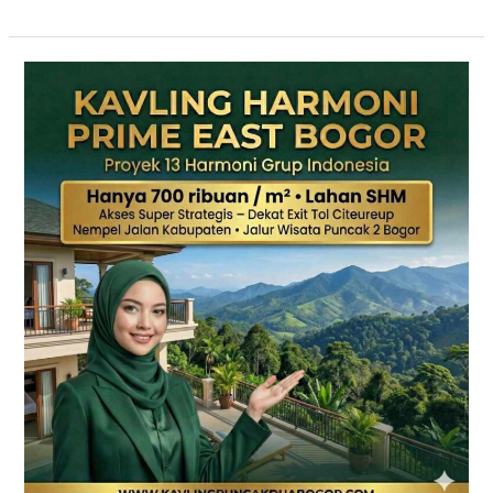
KAVLING
HARMONI
PRIME
EAST
BOGOR
|
SHM
Pecah
Sertifikat
|
Dekat
Tol
Citeureup
–
Puncak
2