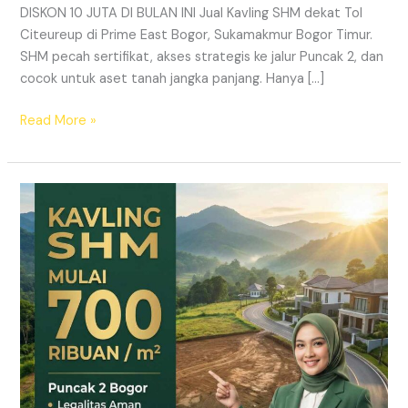
DISKON 10 JUTA DI BULAN INI Jual Kavling SHM dekat Tol
Citeureup di Prime East Bogor, Sukamakmur Bogor Timur.
SHM pecah sertifikat, akses strategis ke jalur Puncak 2, dan
cocok untuk aset tanah jangka panjang. Hanya […]
Read More »
HARMONI
PRIME
EAST
BOGOR
–
KAVLING
SHM
LEGAL
DI
PUNCAK