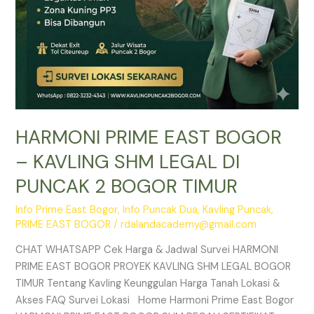
2
BOGOR
TIMUR
HARMONI PRIME EAST BOGOR
– KAVLING SHM LEGAL DI
PUNCAK 2 BOGOR TIMUR
Info Prime East Bogor
,
Info Puncak Dua
,
Kavling Puncak
,
PRIME EAST BOGOR
/
rdalandacademy@gmail.com
CHAT WHATSAPP Cek Harga & Jadwal Survei HARMONI
PRIME EAST BOGOR PROYEK KAVLING SHM LEGAL BOGOR
TIMUR Tentang Kavling Keunggulan Harga Tanah Lokasi &
Akses FAQ Survei Lokasi Home Harmoni Prime East Bogor