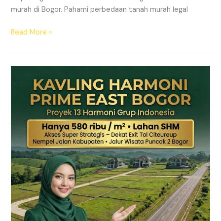
murah di Bogor. Pahami perbedaan tanah murah legal
Read More »
Kavling
Hanjawong
Puncak
2
Bogor
–
View
Gunung
&
SHM
Pecah
Sertifikat